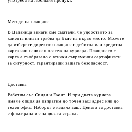
употреба на любимия продукт.
Методи на плащане
В Цапаница винаги сме смятали, че удобството за
клиента винаги трябва да бъде на първо място. Можете
да изберете директно плащане с дебитна или кредитна
карта или наложен платеж на куриера. Плащането с
карта е съобразено с всички съвременни сертификати
за сигурност, гарантиращи вашата безопасност.
Доставка
Работим със Спиди и Еконт. И при двата куриера
имаме опция да изпратим до точен ваш адрес или до
техен офис. Изборът е изцяло ваш. Цената за доставка
е фиксирана и е за цялата страна.