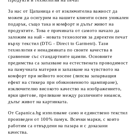
Продукти и технология на печат
За нас от Цапаница е от изключителна важност да
можем да осигурим на нашите клиенти освен уникален
подарък, също така и комфорт и дълъг живот на
продуктите. Това е причината от самото начало да
заложим на най - новата технология за директен печат
върху текстил (DTG - Direct to Garment). Тази
технология е ненадмината по своите качества в
сравнение със стандартните щампи. Основните
предимства са запазване на естествената проводимост
на памучната материя и запазване на чувството на
комфорт при нейното носене (липсва запарващия
ефект на стикера при обикновенното щампиране),
изключително високото качество на изображението,
ярки цветове, преливане между различните нюанси,
дълъг живот на картинката.
От Capanica.bg използваме само и единствено текстил
произведен от 100% памук. Всички марки, с които
работим са отвърдени на пазара и с доказани
качества.