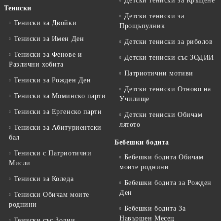
Детски тениски за Кръщене
Тениски
Детски тениски за
Тениски за Двойки
Прощъпулник
Тениски за Имен Ден
Детски тениски за риболов
Тениски за Фенове и
Детски тениски със ЗОДИИ
Различни хобита
Патриотични мотиви
Тениски за Рожден Ден
Детски тениски Отново на
Тениски за Mоминско парти
Училище
Тениски за Eргенско парти
Детски тениски Обичам
лятото
Тениски за Aбитуриентски
бал
Бебешки бодита
Тениски с Патриотични
Бебешки бодита Обичам
Мисли
моите роднини
Тениски за Коледа
Бебешки бодита за Рожден
Ден
Тениски Обичам моите
роднини
Бебешки бодита За
Навършен Месец
Тениски със Зодии