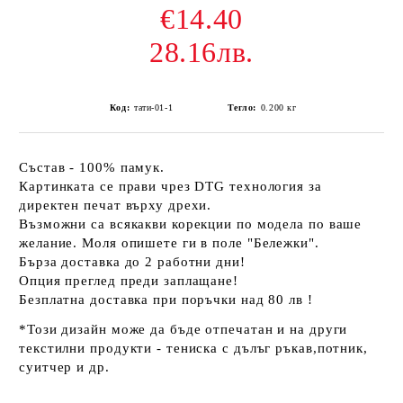
€14.40
28.16лв.
Код:
тати-01-1
Тегло:
0.200
кг
Състав - 100% памук.
Картинката се прави чрез DTG технология за
директен печат върху дрехи.
Възможни са всякакви корекции по модела по ваше
желание. Моля опишете ги в поле "Бележки".
Бърза доставка до 2 работни дни!
Опция преглед преди заплащане!
Безплатна доставка при поръчки над 80 лв !
*Този дизайн може да бъде отпечатан и на други
текстилни продукти - тениска с дълъг ръкав,потник,
суитчер и др.