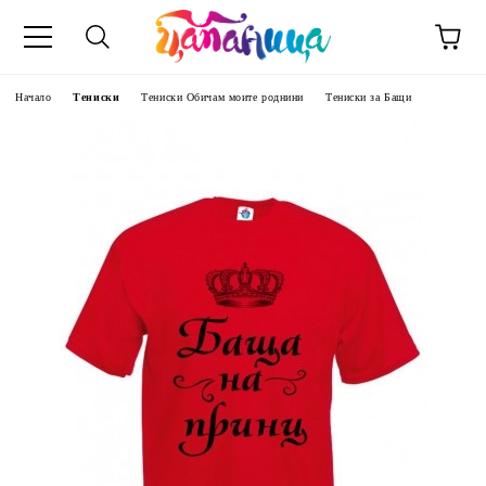
Начало
Тениски
Тениски Обичам моите роднини
Тениски за Бащи