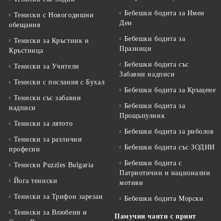
Бебешки бодита за Имен
Тениски с Новогодишни
Ден
обещания
Бебешки бодита за
Тениски за Кръстник и
Празници
Кръстница
Бебешки бодита със
Тениски за Учители
Забавни надписи
Тениски с послания с Бухал
Бебешки бодита за Кръщене
Тениски със забавни
Бебешки бодита за
надписи
Прощъпулник
Тениски за лятото
Бебешки бодита за риболов
Тениски за различни
Бебешки бодита със ЗОДИИ
професии
Бебешки бодита с
Тениски Puzzles Bulgaria
Патриотични и национални
Йога тениски
мотиви
Тениски за Трифон зарезан
Бебешки бодита Морски
Тениски за Влюбени и
Памучни чанти с принт