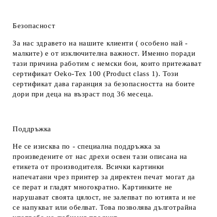
Безопасност
За нас здравето на нашите клиенти ( особено най -
малките) е от изключителна важност. Именно поради
тази причина работим с немски бои, които притежават
сертификат Oeko-Tex 100 (Product class 1). Този
сертификат дава гаранция за безопасността на боите
дори при деца на възраст под 36 месеца.
Поддръжка
Не се изисква по - специална поддръжка за
произведените от нас дрехи освен тази описана на
етикета от производителя. Всички картинки
напечатани чрез принтер за директен печат могат да
се перат и гладят многократно. Картинките не
нарушават своята цялост, не залепват по ютията и не
се напукват или обелват. Това позволява дълготрайна