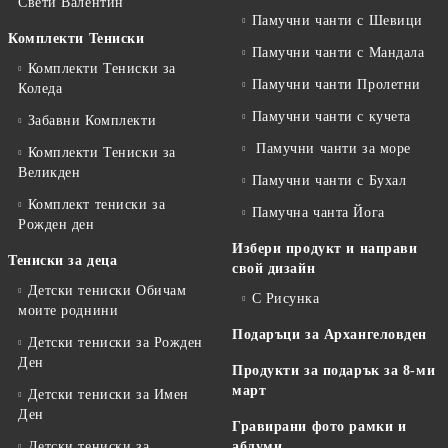
Свети Валентин
Памучни чанти с Шевици
Комплекти Тениски
Памучни чанти с Мандала
Комплекти Тениски за
Памучни чанти Пролетни
Коледа
Памучни чанти с кучета
Забавни Комплекти
Памучни чанти за море
Комплекти Тениски за
Великден
Памучни чанти с Бухал
Комплект тениски за
Памучна чанта Йога
Рожден ден
Избери продукт и направи
Тениски за деца
свой дизайн
Детски тениски Обичам
С Рисунка
моите роднини
Подаръци за Архангеловден
Детски тениски за Рожден
Ден
Продукти за подарък за 8-ми
март
Детски тениски за Имен
Ден
Гравирани фото рамки и
Детски тениски за
аблуми