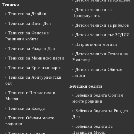
Детски тениски за Кръщене
Тениски
Детски тениски за
Тениски за Двойки
Прощъпулник
Тениски за Имен Ден
Детски тениски за риболов
Тениски за Фенове и
Детски тениски със ЗОДИИ
Различни хобита
Патриотични мотиви
Тениски за Рожден Ден
Детски тениски Отново на
Тениски за Mоминско парти
Училище
Тениски за Eргенско парти
Детски тениски Обичам
лятото
Тениски за Aбитуриентски
бал
Бебешки бодита
Тениски с Патриотични
Бебешки бодита Обичам
Мисли
моите роднини
Тениски за Коледа
Бебешки бодита за Рожден
Ден
Тениски Обичам моите
роднини
Бебешки бодита За
Навършен Месец
Тениски със Зодии