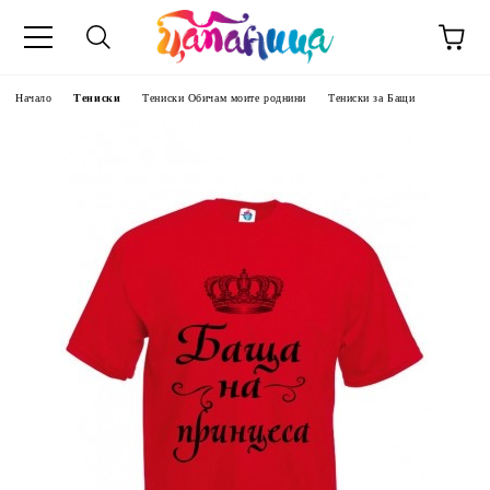
Начало
Тениски
Тениски Обичам моите роднини
Тениски за Бащи