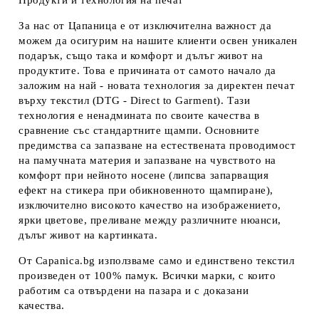
Продукти и технология на печат
За нас от Цапаница е от изключителна важност да
можем да осигурим на нашите клиенти освен уникален
подарък, също така и комфорт и дълъг живот на
продуктите. Това е причината от самото начало да
заложим на най - новата технология за директен печат
върху текстил (DTG - Direct to Garment). Тази
технология е ненадмината по своите качества в
сравнение със стандартните щампи. Основните
предимства са запазване на естествената проводимост
на памучната материя и запазване на чувството на
комфорт при нейното носене (липсва запарващия
ефект на стикера при обикновенното щампиране),
изключително високото качество на изображението,
ярки цветове, преливане между различните нюанси,
дълъг живот на картинката.
От Capanica.bg използваме само и единствено текстил
произведен от 100% памук. Всички марки, с които
работим са отвърдени на пазара и с доказани
качества.