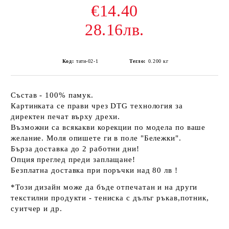
€14.40
28.16лв.
Код:
тати-02-1
Тегло:
0.200
кг
Състав - 100% памук.
Картинката се прави чрез DTG технология за
директен печат върху дрехи.
Възможни са всякакви корекции по модела по ваше
желание. Моля опишете ги в поле "Бележки".
Бърза доставка до 2 работни дни!
Опция преглед преди заплащане!
Безплатна доставка при поръчки над 80 лв !
*Този дизайн може да бъде отпечатан и на други
текстилни продукти - тениска с дълъг ръкав,потник,
суитчер и др.