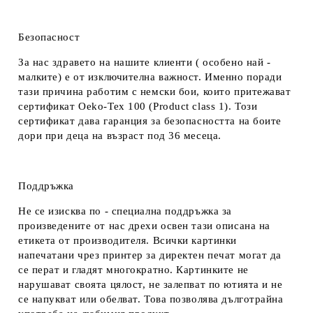
Безопасност
За нас здравето на нашите клиенти ( особено най -
малките) е от изключителна важност. Именно поради
тази причина работим с немски бои, които притежават
сертификат Oeko-Tex 100 (Product class 1). Този
сертификат дава гаранция за безопасността на боите
дори при деца на възраст под 36 месеца.
Поддръжка
Не се изисква по - специална поддръжка за
произведените от нас дрехи освен тази описана на
етикета от производителя. Всички картинки
напечатани чрез принтер за директен печат могат да
се перат и гладят многократно. Картинките не
нарушават своята цялост, не залепват по ютията и не
се напукват или обелват. Това позволява дълготрайна