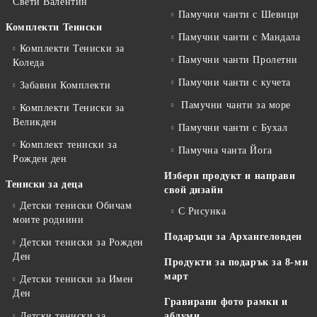
Свети Валентин
Памучни чанти с Шевици
Комплекти Тениски
Памучни чанти с Мандала
Комплекти Тениски за
Памучни чанти Пролетни
Коледа
Памучни чанти с кучета
Забавни Комплекти
Памучни чанти за море
Комплекти Тениски за
Великден
Памучни чанти с Бухал
Комплект тениски за
Памучна чанта Йога
Рожден ден
Избери продукт и направи
Тениски за деца
свой дизайн
Детски тениски Обичам
С Рисунка
моите роднини
Подаръци за Архангеловден
Детски тениски за Рожден
Ден
Продукти за подарък за 8-ми
март
Детски тениски за Имен
Ден
Гравирани фото рамки и
Детски тениски за
аблуми