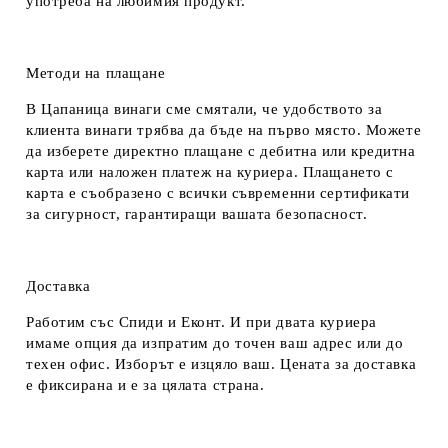
употреба на любимия продукт.
Методи на плащане
В Цапаница винаги сме смятали, че удобството за
клиента винаги трябва да бъде на първо място. Можете
да изберете директно плащане с дебитна или кредитна
карта или наложен платеж на куриера. Плащането с
карта е съобразено с всички съвременни сертификати
за сигурност, гарантиращи вашата безопасност.
Доставка
Работим със Спиди и Еконт. И при двата куриера
имаме опция да изпратим до точен ваш адрес или до
техен офис. Изборът е изцяло ваш. Цената за доставка
е фиксирана и е за цялата страна.