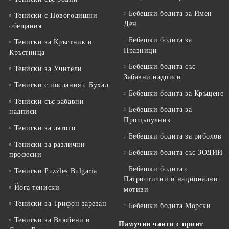
Бебешки бодита за Имен
Тениски с Новогодишни
Ден
обещания
Бебешки бодита за
Тениски за Кръстник и
Празници
Кръстница
Бебешки бодита със
Тениски за Учители
Забавни надписи
Тениски с послания с Бухал
Бебешки бодита за Кръщене
Тениски със забавни
Бебешки бодита за
надписи
Прощъпулник
Тениски за лятото
Бебешки бодита за риболов
Тениски за различни
Бебешки бодита със ЗОДИИ
професии
Бебешки бодита с
Тениски Puzzles Bulgaria
Патриотични и национални
Йога тениски
мотиви
Тениски за Трифон зарезан
Бебешки бодита Морски
Тениски за Влюбени и
Памучни чанти с принт