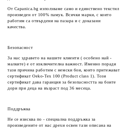
От Capanica.bg използваме само и единствено текстил
произведен от 100% памук. Всички марки, с които
работим са отвърдени на пазара и с доказани
качества.
Безопасност
За нас здравето на нашите клиенти ( особено най -
малките) е от изключителна важност. Именно поради
тази причина работим с немски бои, които притежават
сертификат Oeko-Tex 100 (Product class 1). Този
сертификат дава гаранция за безопасността на боите
дори при деца на възраст под 36 месеца.
Поддръжка
Не се изисква по - специална поддръжка за
произведените от нас дрехи освен тази описана на