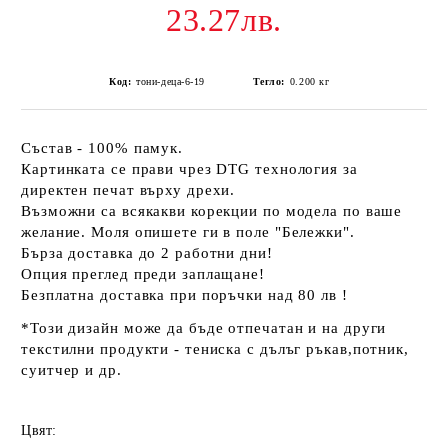
23.27лв.
Код:
тони-деца-6-19
Тегло:
0.200
кг
Състав - 100% памук.
Картинката се прави чрез DTG технология за
директен печат върху дрехи.
Възможни са всякакви корекции по модела по ваше
желание. Моля опишете ги в поле "Бележки".
Бърза доставка до 2 работни дни!
Опция преглед преди заплащане!
Безплатна доставка при поръчки над 80 лв !
*Този дизайн може да бъде отпечатан и на други
текстилни продукти - тениска с дълъг ръкав,потник,
суитчер и др.
Цвят: