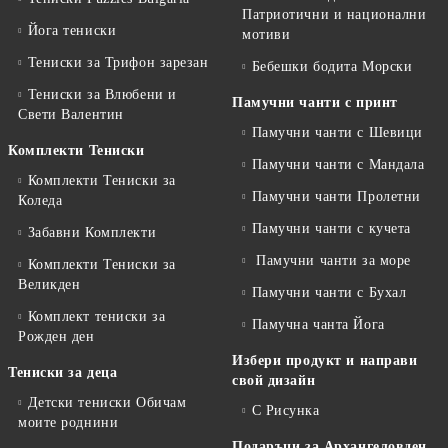
Патриотични и национални
Йога тениски
мотиви
Тениски за Трифон зарезан
Бебешки бодита Морски
Тениски за Влюбени и
Памучни чанти с принт
Свети Валентин
Памучни чанти с Шевици
Комплекти Тениски
Памучни чанти с Мандала
Комплекти Тениски за
Памучни чанти Пролетни
Коледа
Памучни чанти с кучета
Забавни Комплекти
Памучни чанти за море
Комплекти Тениски за
Великден
Памучни чанти с Бухал
Комплект тениски за
Памучна чанта Йога
Рожден ден
Избери продукт и направи
Тениски за деца
свой дизайн
Детски тениски Обичам
С Рисунка
моите роднини
Подаръци за Архангеловден