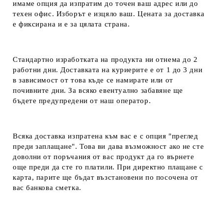
имаме опция да изпратим до точен ваш адрес или до
техен офис. Изборът е изцяло ваш. Цената за доставка
е фиксирана и е за цялата страна.
Стандартно изработката на продукта ни отнема до 2
работни дни. Доставката на куриерите е от 1 до 3 дни
в зависимост от това къде се намирате или от
почивните дни. За всяко евентуално забавяне ще
бъдете предупредени от наш оператор.
Всяка доставка изпратена към вас е с опция "преглед
преди заплащане". Това ви дава възможност ако не сте
доволни от поръчания от вас продукт да го върнете
още преди да сте го платили. При директно плащане с
карта, парите ще бъдат възстановени по посочена от
вас банкова сметка.