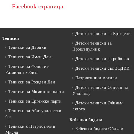
Facebook страница
Детски тениски за Кръщене
Тениски
Детски тениски за
Тениски за Двойки
Прощъпулник
Тениски за Имен Ден
Детски тениски за риболов
Тениски за Фенове и
Детски тениски със ЗОДИИ
Различни хобита
Патриотични мотиви
Тениски за Рожден Ден
Детски тениски Отново на
Тениски за Mоминско парти
Училище
Тениски за Eргенско парти
Детски тениски Обичам
лятото
Тениски за Aбитуриентски
бал
Бебешки бодита
Тениски с Патриотични
Бебешки бодита Обичам
Мисли