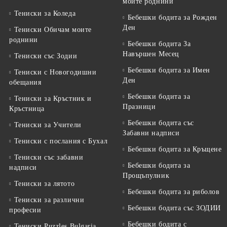
моите роднини
Тениски за Коледа
Бебешки бодита за Рожден
Ден
Тениски Обичам моите
роднини
Бебешки бодита За
Навършен Месец
Тениски със Зодии
Бебешки бодита за Имен
Тениски с Новогодишни
Ден
обещания
Бебешки бодита за
Тениски за Кръстник и
Празници
Кръстница
Бебешки бодита със
Тениски за Учители
Забавни надписи
Тениски с послания с Бухал
Бебешки бодита за Кръщене
Тениски със забавни
Бебешки бодита за
надписи
Прощъпулник
Тениски за лятото
Бебешки бодита за риболов
Тениски за различни
Бебешки бодита със ЗОДИИ
професии
Бебешки бодита с
Тениски Puzzles Bulgaria