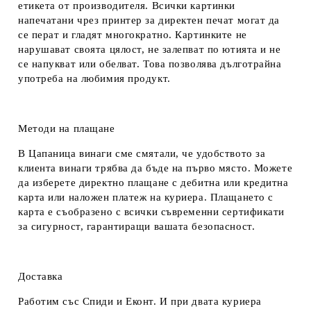
етикета от производителя. Всички картинки
напечатани чрез принтер за директен печат могат да
се перат и гладят многократно. Картинките не
нарушават своята цялост, не залепват по ютията и не
се напукват или обелват. Това позволява дълготрайна
употреба на любимия продукт.
Методи на плащане
В Цапаница винаги сме смятали, че удобството за
клиента винаги трябва да бъде на първо място. Можете
да изберете директно плащане с дебитна или кредитна
карта или наложен платеж на куриера. Плащането с
карта е съобразено с всички съвременни сертификати
за сигурност, гарантиращи вашата безопасност.
Доставка
Работим със Спиди и Еконт. И при двата куриера