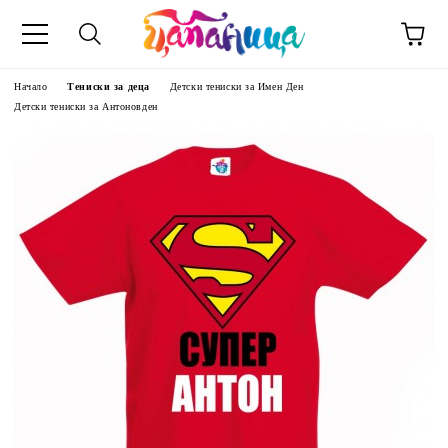
Начало
Тениски за деца
Детски тениски за Имен Ден
Детски тениски за Антоновден