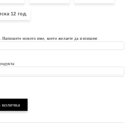
ска 12 год.
. Напишете новото име, което желаете да изпишем:
родукта:
Добави в желани