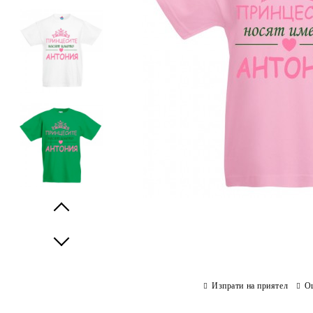
Prev
Next
Изпрати на приятел
О