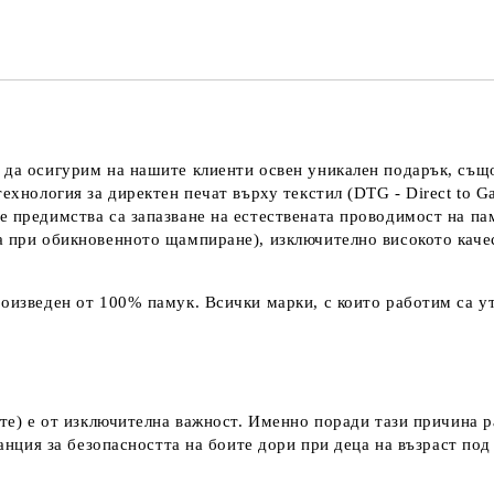
 да осигурим на нашите клиенти освен уникален подарък, също
технология за директен печат върху текстил (DTG - Direct to G
е предимства са запазване на естествената проводимост на па
а при обикновенното щампиране), изключително високото каче
оизведен от 100% памук. Всички марки, с които работим са ут
ките) е от изключителна важност. Именно поради тази причина 
аранция за безопасността на боите дори при деца на възраст по