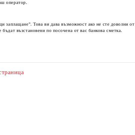
наш оператор.
еди заплащане". Това ви дава възможност ако не сте доволни о
е бъдат възстановени по посочена от вас банкова сметка.
страница