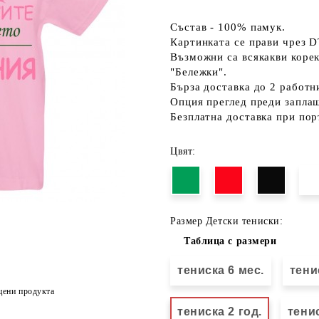
Състав - 100% памук.
Картинката се прави чрез D
Възможни са всякакви коре
"Бележки".
Бърза доставка до 2 работн
Опция преглед преди запла
Безплатна доставка при пор
Цвят:
Размер Детски тениски:
Таблица с размери
тениска 6 мес.
тени
цени продукта
тениска 2 год.
тенис