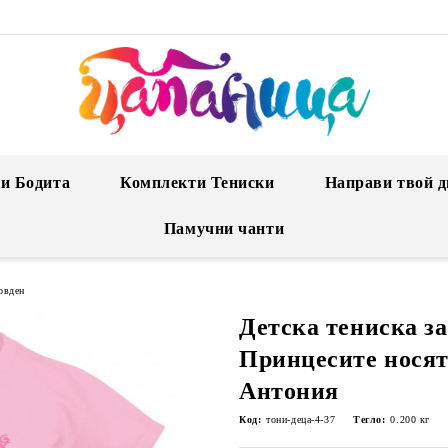
и Бодита
Комплекти Тениски
Направи твой д
Памучни чанти
овден
Детска тениска з
Принцесите носят
Антония
Код:
тони-деца-4-37
Тегло:
0.200
кг