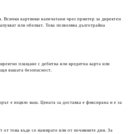
я. Всички картинки напечатани чрез принтер за директен
напукват или обелват. Това позволява дълготрайна
директно плащане с дебитна или кредитна карта или
ращи вашата безопасност.
рът е изцяло ваш. Цената за доставка е фиксирана и е за
т от това къде се намирате или от почивните дни. За