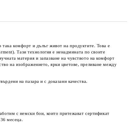
 така комфорт и дълъг живот на продуктите. Това е
arment). Тази технология е ненадмината по своите
мучната материя и запазване на чувството на комфорт
ство на изображението, ярки цветове, преливане между
върдени на пазара и с доказани качества.
работим с немски бои, които притежават сертификат
д 36 месеца.