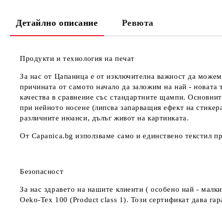
Детайлно описание
Ревюта
Продукти и технология на печат
За нас от Цапаница е от изключителна важност да можем
причината от самото начало да заложим на най - новата 
качества в сравнение със стандартните щампи. Основнит
при нейното носене (липсва запарващия ефект на стикер
различните нюанси, дълъг живот на картинката.
От Capanica.bg използваме само и единствено текстил пр
Безопасност
За нас здравето на нашите клиенти ( особено най - мал
Oeko-Tex 100 (Product class 1). Този сертификат дава г