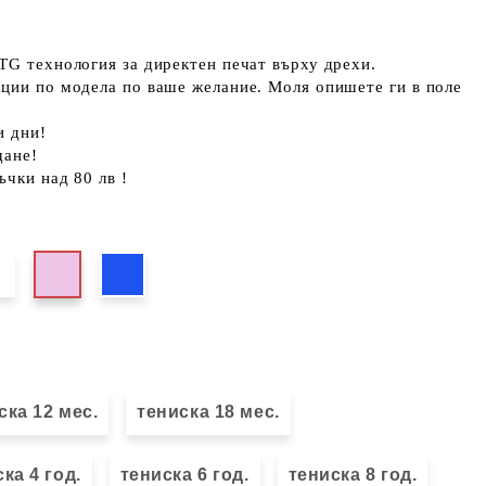
TG технология за директен печат върху дрехи.
кции по модела по ваше желание. Моля опишете ги в поле
и дни!
щане!
ъчки над 80 лв !
ска 12 мес.
тениска 18 мес.
ка 4 год.
тениска 6 год.
тениска 8 год.