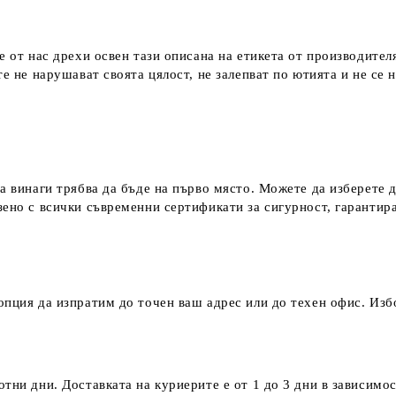
е от нас дрехи освен тази описана на етикета от производител
е не нарушават своята цялост, не залепват по ютията и не се 
а винаги трябва да бъде на първо място. Можете да изберете 
зено с всички съвременни сертификати за сигурност, гаранти
пция да изпратим до точен ваш адрес или до техен офис. Избо
тни дни. Доставката на куриерите е от 1 до 3 дни в зависимос