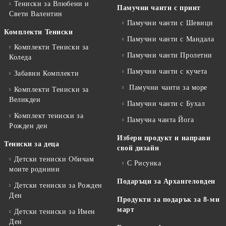
Тениски за Влюбени и
Памучни чанти с принт
Свети Валентин
Памучни чанти с Шевици
Комплекти Тениски
Памучни чанти с Мандала
Комплекти Тениски за
Памучни чанти Пролетни
Коледа
Памучни чанти с кучета
Забавни Комплекти
Памучни чанти за море
Комплекти Тениски за
Великден
Памучни чанти с Бухал
Комплект тениски за
Памучна чанта Йога
Рожден ден
Избери продукт и направи
Тениски за деца
свой дизайн
Детски тениски Обичам
С Рисунка
моите роднини
Подаръци за Архангеловден
Детски тениски за Рожден
Ден
Продукти за подарък за 8-ми
март
Детски тениски за Имен
Ден