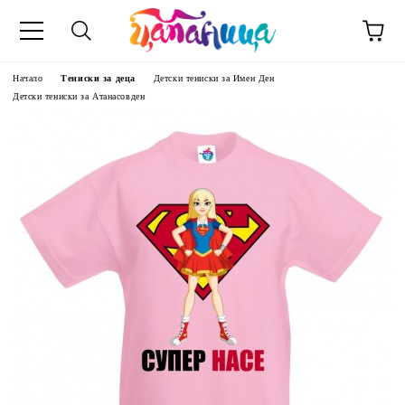
Начало
Тениски за деца
Детски тениски за Имен Ден
Детски тениски за Атанасовден