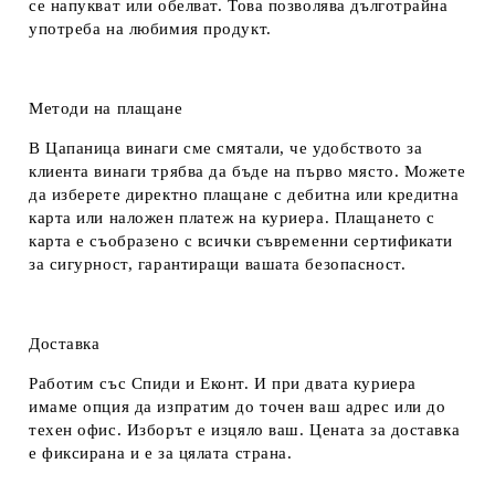
се напукват или обелват. Това позволява дълготрайна
употреба на любимия продукт.
Методи на плащане
В Цапаница винаги сме смятали, че удобството за
клиента винаги трябва да бъде на първо място. Можете
да изберете директно плащане с дебитна или кредитна
карта или наложен платеж на куриера. Плащането с
карта е съобразено с всички съвременни сертификати
за сигурност, гарантиращи вашата безопасност.
Доставка
Работим със Спиди и Еконт. И при двата куриера
имаме опция да изпратим до точен ваш адрес или до
техен офис. Изборът е изцяло ваш. Цената за доставка
е фиксирана и е за цялата страна.