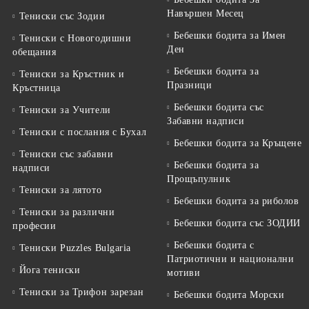
Навършен Месец
Тениски със Зодии
Бебешки бодита за Имен
Тениски с Новогодишни
Ден
обещания
Бебешки бодита за
Тениски за Кръстник и
Празници
Кръстница
Бебешки бодита със
Тениски за Учители
Забавни надписи
Тениски с послания с Бухал
Бебешки бодита за Кръщене
Тениски със забавни
Бебешки бодита за
надписи
Прощъпулник
Тениски за лятото
Бебешки бодита за риболов
Тениски за различни
Бебешки бодита със ЗОДИИ
професии
Бебешки бодита с
Тениски Puzzles Bulgaria
Патриотични и национални
Йога тениски
мотиви
Тениски за Трифон зарезан
Бебешки бодита Морски