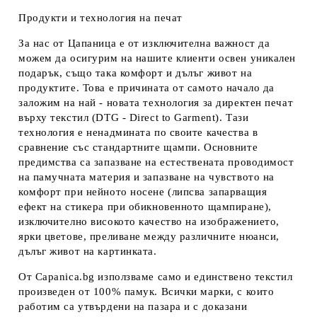
Продукти и технология на печат
За нас от Цапаница е от изключителна важност да
можем да осигурим на нашите клиенти освен уникален
подарък, също така комфорт и дълъг живот на
продуктите. Това е причината от самото начало да
заложим на най - новата технология за директен печат
върху текстил (DTG - Direct to Garment). Тази
технология е ненадмината по своите качества в
сравнение със стандартните щампи. Основните
предимства са запазване на естествената проводимост
на памучната материя и запазване на чувството на
комфорт при нейното носене (липсва запарващия
ефект на стикера при обикновенното щампиране),
изключително високото качество на изображението,
ярки цветове, преливане между различните нюанси,
дълъг живот на картинката.
От Capanica.bg използваме само и единствено текстил
произведен от 100% памук. Всички марки, с които
работим са утвърдени на пазара и с доказани