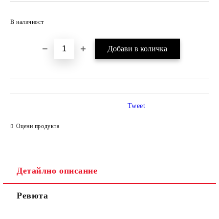
Добави в желани
В наличност
Tweet
Оцени продукта
Детайлно описание
Ревюта