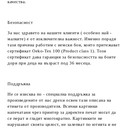
качества.
Безопасност
За нас здравето на нашите клиенти ( особено най -
малките) е от изключителна важност. Именно поради
тази причина работим с немски бои, които притежават
сертификат Oeko-Tex 100 (Product class 1). Този
сертификат дава гаранция за безопасността на боите
дори при деца на възраст под 36 месеца.
Поддръжка
Не се изисква по - специална поддръжка за
произведените от нас дрехи освен тази описана на
етикета от производителя. Всички картинки
напечатани чрез принтер за директен печат могат да
се перат и гладят многократно. Картинките не
нарушават своята цялост, не залепват по ютията и не