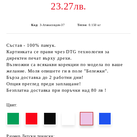
23.27лв.
Код:
3-Атанасовден-37
Тегло:
0.150
кг
Състав - 100% памук.
Картинката се прави чрез DTG технология за
директен печат върху дрехи.
Възможни са всякакви корекции по модела по ваше
желание. Моля опишете ги в поле "Бележки".
Бърза доставка до 2 работни дни!
Опция преглед преди заплащане!
Безплатна доставка при поръчки над 80 лв !
Цвят:
Размер Детски тениски: