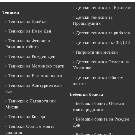
Детски тениски за Кръщене
Тениски
Детски тениски за
Тениски за Двойки
Прощъпулник
Тениски за Имен Ден
Детски тениски за риболов
Тениски за Фенове и
Детски тениски със ЗОДИИ
Различни хобита
Патриотични мотиви
Тениски за Рожден Ден
Детски тениски Отново на
Тениски за Mоминско парти
Училище
Тениски за Eргенско парти
Детски тениски Обичам
лятото
Тениски за Aбитуриентски
бал
Бебешки бодита
Тениски с Патриотични
Бебешки бодита Обичам
Мисли
моите роднини
Тениски за Коледа
Бебешки бодита за Рожден
Ден
Тениски Обичам моите
роднини
Бебешки бодита За