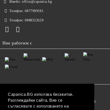
Имейл:
office@capanica.bg
Телефон:
0877999581
Телефон:
0888522629
Ние работим с
GDPR
Capanica.BG използва бисквитки.
Разглеждайки сайта, Вие се
Нашият онлайн магазин е 100% съобразен с GDPR.
съгласявате с използването на
Прочетете нашата политика