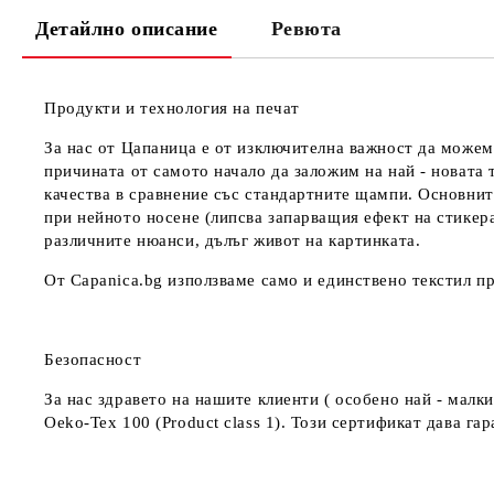
Детайлно описание
Ревюта
Продукти и технология на печат
За нас от Цапаница е от изключителна важност да можем
причината от самото начало да заложим на най - новата 
качества в сравнение със стандартните щампи. Основнит
при нейното носене (липсва запарващия ефект на стикер
различните нюанси, дълъг живот на картинката.
От Capanica.bg използваме само и единствено текстил пр
Безопасност
За нас здравето на нашите клиенти ( особено най - мал
Oeko-Tex 100 (Product class 1). Този сертификат дава г