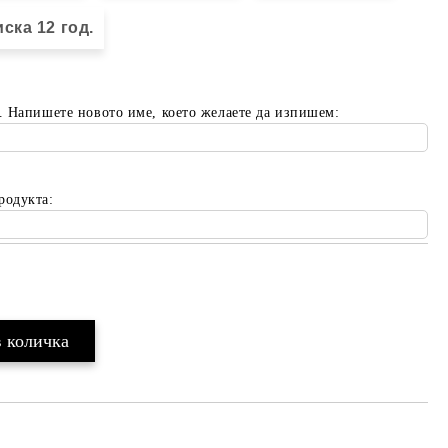
ска 12 год.
. Напишете новото име, което желаете да изпишем:
родукта:
Добави в желани