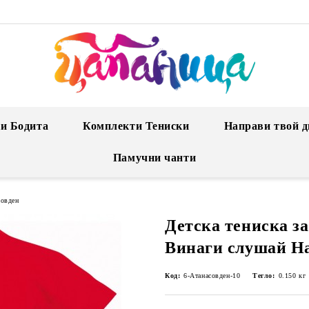
и Бодита
Комплекти Тениски
Направи твой д
Памучни чанти
совден
Детска тениска за
Винаги слушай Н
Код:
6-Атанасовден-10
Тегло:
0.150
кг