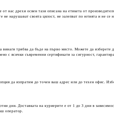
е от нас дрехи освен тази описана на етикета от производител
е не нарушават своята цялост, не залепват по ютията и не се 
а винаги трябва да бъде на първо място. Можете да изберете 
зено с всички съвременни сертификати за сигурност, гаранти
пция да изпратим до точен ваш адрес или до техен офис. Избо
тни дни. Доставката на куриерите е от 1 до 3 дни в зависимос
наш оператор.