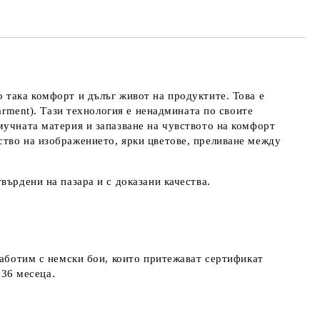
 така комфорт и дълъг живот на продуктите. Това е
arment). Тази технология е ненадмината по своите
мучната материя и запазване на чувството на комфорт
ство на изображението, ярки цветове, преливане между
върдени на пазара и с доказани качества.
работим с немски бои, които притежават сертификат
д 36 месеца.