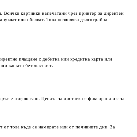
я. Всички картинки напечатани чрез принтер за директен
напукват или обелват. Това позволява дълготрайна
директно плащане с дебитна или кредитна карта или
ращи вашата безопасност.
рът е изцяло ваш. Цената за доставка е фиксирана и е за
т от това къде се намирате или от почивните дни. За