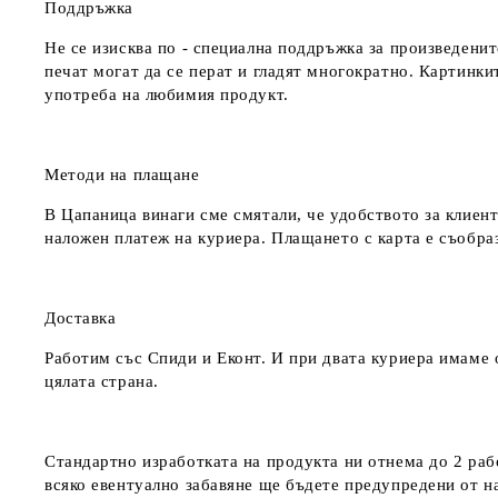
Поддръжка
Не се изисква по - специална поддръжка за произведенит
печат могат да се перат и гладят многократно. Картинкит
употреба на любимия продукт.
Методи на плащане
В Цапаница винаги сме смятали, че удобството за клиент
наложен платеж на куриера. Плащането с карта е съобра
Доставка
Работим със Спиди и Еконт. И при двата куриера имаме о
цялата страна.
Стандартно изработката на продукта ни отнема до 2 рабо
всяко евентуално забавяне ще бъдете предупредени от 