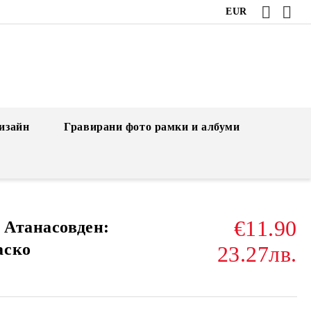
EUR
изайн
Гравирани фото рамки и албуми
€11.90
 Атанасовден:
аско
23.27лв.