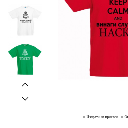
Prev
Next
Изпрати на приятел
О