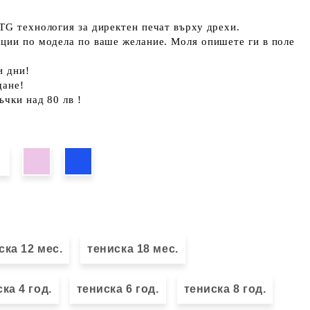
TG технология за директен печат върху дрехи.
кции по модела по ваше желание. Моля опишете ги в поле
и дни!
щане!
ъчки над 80 лв !
ска 12 мес.
тениска 18 мес.
ка 4 год.
тениска 6 год.
тениска 8 год.