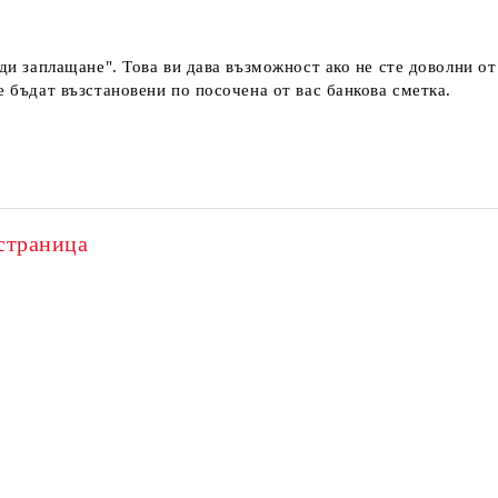
еди заплащане". Това ви дава възможност ако не сте доволни о
е бъдат възстановени по посочена от вас банкова сметка.
страница