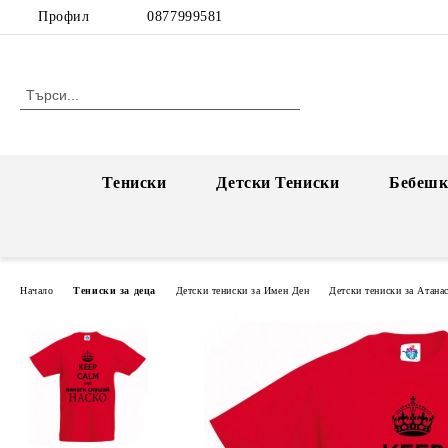
Профил
0877999581
Тениски
Детски Тениски
Бебешк
Начало
Тениски за деца
Детски тениски за Имен Ден
Детски тениски за Атана