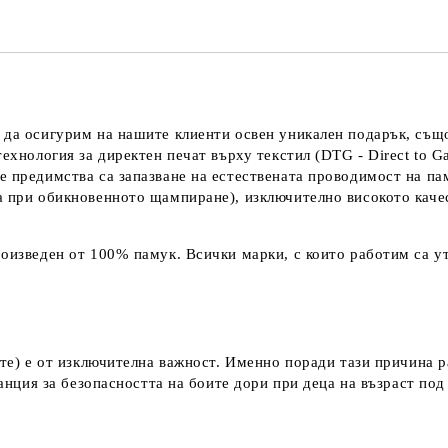
 да осигурим на нашите клиенти освен уникален подарък, също
технология за директен печат върху текстил (DTG - Direct to G
е предимства са запазване на естествената проводимост на па
а при обикновенното щампиране), изключително високото каче
оизведен от 100% памук. Всички марки, с които работим са ут
ките) е от изключителна важност. Именно поради тази причина 
аранция за безопасността на боите дори при деца на възраст по