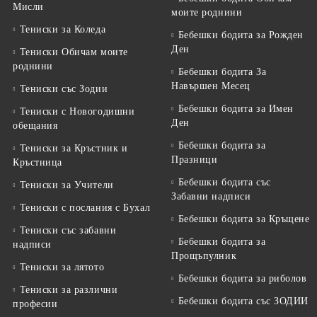
Мисли
моите роднини
Тениски за Коледа
Бебешки бодита за Рожден
Ден
Тениски Обичам моите
роднини
Бебешки бодита За
Навършен Месец
Тениски със Зодии
Бебешки бодита за Имен
Тениски с Новогодишни
Ден
обещания
Бебешки бодита за
Тениски за Кръстник и
Празници
Кръстница
Бебешки бодита със
Тениски за Учители
Забавни надписи
Тениски с послания с Бухал
Бебешки бодита за Кръщене
Тениски със забавни
Бебешки бодита за
надписи
Прощъпулник
Тениски за лятото
Бебешки бодита за риболов
Тениски за различни
Бебешки бодита със ЗОДИИ
професии