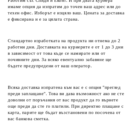
Работим със Спиди и Еконт. И при двата куриера
имаме опция да изпратим до точен ваш адрес или до
техен офис. Изборът е изцяло ваш. Цената за доставка
е фиксирана и е за цялата страна.
Стандартно изработката на продукта ни отнема до 2
работни дни. Доставката на куриерите е от 1 до 3 дни
в зависимост от това къде се намирате или от
почивните дни. За всяко евентуално забавяне ще
бъдете предупредени от наш оператор.
Всяка доставка изпратена към вас е с опция "преглед
преди заплащане". Това ви дава възможност ако не сте
доволни от поръчания от вас продукт да го върнете
още преди да сте го платили. При директно плащане с
карта, парите ще бъдат възстановени по посочена от
вас банкова сметка.