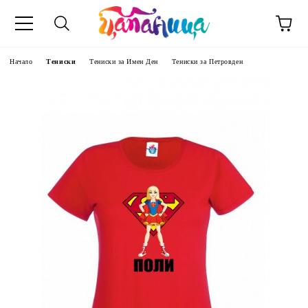
Начало
Тениски
Тениски за Имен Ден
Тениски за Петровден