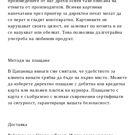
произведените от нас дрехи освен тази описана на
етикета от производителя. Всички картинки
напечатани чрез принтер за директен печат могат да
се перат и гладят многократно. Картинките не
нарушават своята цялост, не залепват по ютията и не
се напукват или обелват. Това позволява дълготрайна
употреба на любимия продукт.
Методи на плащане
В Цапаница винаги сме смятали, че удобството за
клиента винаги трябва да бъде на първо място. Можете
да изберете директно плащане с дебитна или кредитна
карта или наложен платеж на куриера. Плащането с
карта е съобразено с всички съвременни сертификати
за сигурност, гарантиращи вашата безопасност.
Доставка