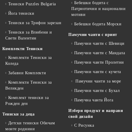
Бебешки бодита с
Тениски Puzzles Bulgaria
Патриотични и национални
Йога тениски
мотиви
Тениски за Трифон зарезан
Бебешки бодита Морски
Тениски за Влюбени и
Памучни чанти с принт
Свети Валентин
Памучни чанти с Шевици
Комплекти Тениски
Памучни чанти с Мандала
Комплекти Тениски за
Памучни чанти Пролетни
Коледа
Памучни чанти с кучета
Забавни Комплекти
Памучни чанти за море
Комплекти Тениски за
Великден
Памучни чанти с Бухал
Комплект тениски за
Памучна чанта Йога
Рожден ден
Избери продукт и направи
Тениски за деца
свой дизайн
Детски тениски Обичам
С Рисунка
моите роднини