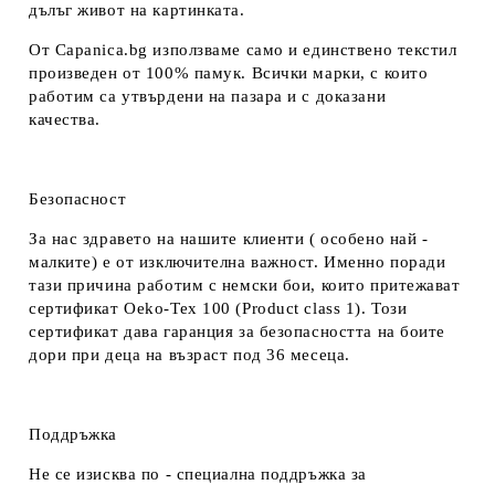
дълъг живот на картинката.
От Capanica.bg използваме само и единствено текстил
произведен от 100% памук. Всички марки, с които
работим са утвърдени на пазара и с доказани
качества.
Безопасност
За нас здравето на нашите клиенти ( особено най -
малките) е от изключителна важност. Именно поради
тази причина работим с немски бои, които притежават
сертификат Oeko-Tex 100 (Product class 1). Този
сертификат дава гаранция за безопасността на боите
дори при деца на възраст под 36 месеца.
Поддръжка
Не се изисква по - специална поддръжка за