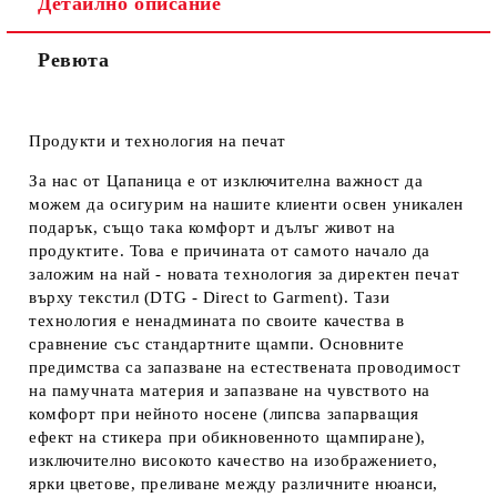
Детайлно описание
Ревюта
Продукти и технология на печат
За нас от Цапаница е от изключителна важност да
можем да осигурим на нашите клиенти освен уникален
подарък, също така комфорт и дълъг живот на
продуктите. Това е причината от самото начало да
заложим на най - новата технология за директен печат
върху текстил (DTG - Direct to Garment). Тази
технология е ненадмината по своите качества в
сравнение със стандартните щампи. Основните
предимства са запазване на естествената проводимост
на памучната материя и запазване на чувството на
комфорт при нейното носене (липсва запарващия
ефект на стикера при обикновенното щампиране),
изключително високото качество на изображението,
ярки цветове, преливане между различните нюанси,