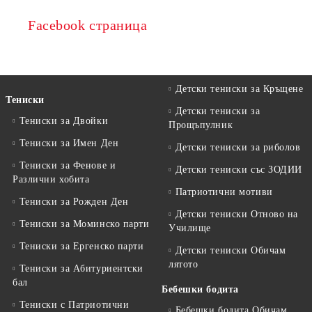
Facebook страница
Детски тениски за Кръщене
Тениски
Детски тениски за
Тениски за Двойки
Прощъпулник
Тениски за Имен Ден
Детски тениски за риболов
Тениски за Фенове и
Детски тениски със ЗОДИИ
Различни хобита
Патриотични мотиви
Тениски за Рожден Ден
Детски тениски Отново на
Тениски за Mоминско парти
Училище
Тениски за Eргенско парти
Детски тениски Обичам
лятото
Тениски за Aбитуриентски
бал
Бебешки бодита
Тениски с Патриотични
Бебешки бодита Обичам