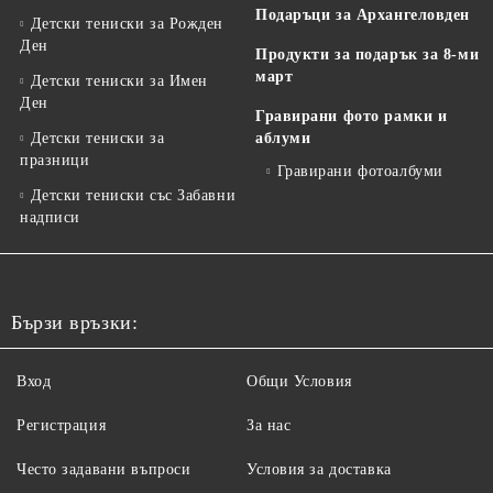
Подаръци за Архангеловден
Детски тениски за Рожден
Ден
Продукти за подарък за 8-ми
март
Детски тениски за Имен
Ден
Гравирани фото рамки и
Детски тениски за
аблуми
празници
Гравирани фотоалбуми
Детски тениски със Забавни
надписи
Бързи връзки:
Вход
Общи Условия
Регистрация
За нас
Често задавани въпроси
Условия за доставка