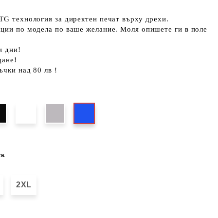
TG технология за директен печат върху дрехи.
кции по модела по ваше желание. Моля опишете ги в поле
и дни!
щане!
ъчки над 80 лв !
ск
2XL