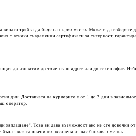
а винаги трябва да бъде на първо място. Можете да изберете 
зено с всички съвременни сертификати за сигурност, гаранти
пция да изпратим до точен ваш адрес или до техен офис. Избо
тни дни. Доставката на куриерите е от 1 до 3 дни в зависимос
наш оператор.
еди заплащане". Това ви дава възможност ако не сте доволни о
е бъдат възстановени по посочена от вас банкова сметка.