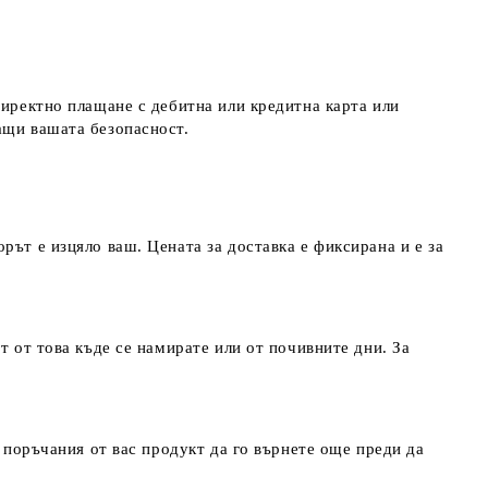
директно плащане с дебитна или кредитна карта или
ращи вашата безопасност.
рът е изцяло ваш. Цената за доставка е фиксирана и е за
т от това къде се намирате или от почивните дни. За
т поръчания от вас продукт да го върнете още преди да