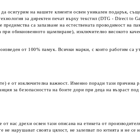
 да осигурим на нашите клиенти освен уникален подарък, също
технология за директен печат върху текстил (DTG - Direct to G
е предимства са запазване на естествената проводимост на па
а при обикновенното щампиране), изключително високото каче
оизведен от 100% памук. Всички марки, с които работим са ут
ките) е от изключителна важност. Именно поради тази причина 
аранция за безопасността на боите дори при деца на възраст по
е от нас дрехи освен тази описана на етикета от производител
е не нарушават своята цялост, не залепват по ютията и не се 