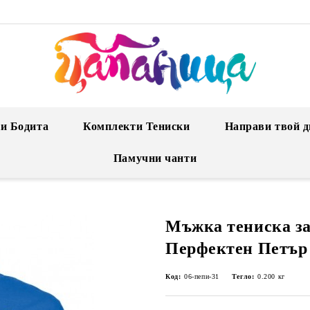
и Бодита
Комплекти Тениски
Направи твой д
Памучни чанти
Мъжка тениска за
Перфектен Петър
Код:
06-пепи-31
Тегло:
0.200
кг