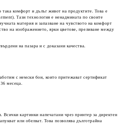
 така комфорт и дълъг живот на продуктите. Това е
arment). Тази технология е ненадмината по своите
мучната материя и запазване на чувството на комфорт
ство на изображението, ярки цветове, преливане между
върдени на пазара и с доказани качества.
работим с немски бои, които притежават сертификат
д 36 месеца.
я. Всички картинки напечатани чрез принтер за директен
напукват или обелват. Това позволява дълготрайна