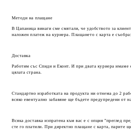
Методи на плащане
В Цапаница винаги сме смятали, че удобството за клиент
наложен платеж на куриера. Плащането с карта е съобра
Доставка
Работим със Спиди и Еконт. И при двата куриера имаме о
цялата страна.
Стандартно изработката на продукта ни отнема до 2 рабо
всяко евентуално забавяне ще бъдете предупредени от 
Всяка доставка изпратена към вас е с опция "преглед пр
сте го платили. При директно плащане с карта, парите щ