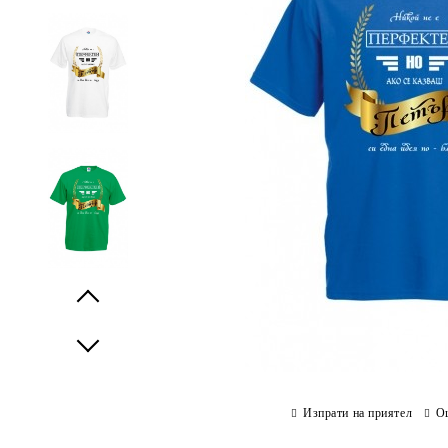
Prev
Next
Изпрати на приятел
О