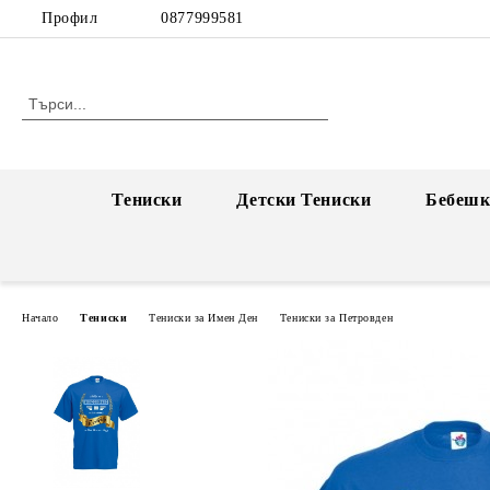
Профил
0877999581
Тениски
Детски Тениски
Бебешк
Начало
Тениски
Тениски за Имен Ден
Тениски за Петровден