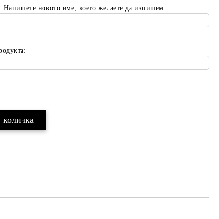
. Напишете новото име, което желаете да изпишем:
родукта:
Добави в желани