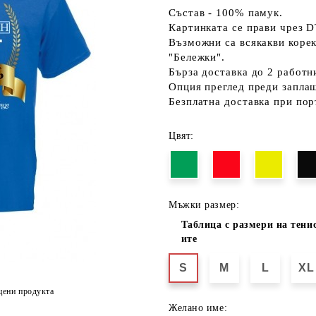
Състав - 100% памук.
Картинката се прави чрез D
Възможни са всякакви коре
"Бележки".
Бърза доставка до 2 работн
Опция преглед преди запла
Безплатна доставка при пор
Цвят:
Мъжки размер:
Таблица с размери на тени
ите
S
M
L
XL
цени продукта
Желано име: