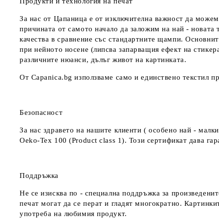
Продукти и технология на печат
За нас от Цапаница е от изключителна важност да можем
причината от самото начало да заложим на най - новата 
качества в сравнение със стандартните щампи. Основнит
при нейното носене (липсва запарващия ефект на стикер
различните нюанси, дълъг живот на картинката.
От Capanica.bg използваме само и единствено текстил пр
Безопасност
За нас здравето на нашите клиенти ( особено най - мал
Oeko-Tex 100 (Product class 1). Този сертификат дава г
Поддръжка
Не се изисква по - специална поддръжка за произведенит
печат могат да се перат и гладят многократно. Картинкит
употреба на любимия продукт.