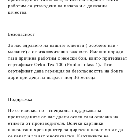
работим са утвърдени на пазара и с доказани
качества.
Безопасност
За нас здравето на нашите клиенти ( особено най -
малките) е от изключителна важност. Именно поради
тази причина работим с немски бои, които притежават
сертификат Oeko-Tex 100 (Product class 1). Този
сертификат дава гаранция за безопасността на боите
дори при деца на възраст под 36 месеца.
Поддръжка
Не се изисква по - специална поддръжка за
произведените от нас дрехи освен тази описана на
етикета от производителя. Всички картинки
напечатани чрез принтер за директен печат могат да
се перат и гладят многократно. Картинките не