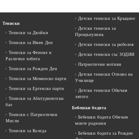
Детски тениски за Кръщене
Тениски
Детски тениски за
Тениски за Двойки
Прощъпулник
Тениски за Имен Ден
Детски тениски за риболов
Тениски за Фенове и
Детски тениски със ЗОДИИ
Различни хобита
Патриотични мотиви
Тениски за Рожден Ден
Детски тениски Отново на
Тениски за Mоминско парти
Училище
Тениски за Eргенско парти
Детски тениски Обичам
лятото
Тениски за Aбитуриентски
бал
Бебешки бодита
Тениски с Патриотични
Бебешки бодита Обичам
Мисли
моите роднини
Тениски за Коледа
Бебешки бодита за Рожден