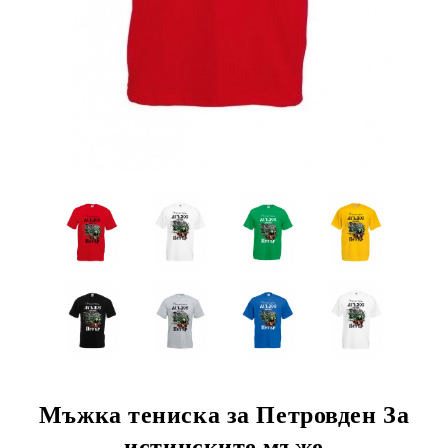
Мъжка тениска за Петровден За
истинските мъже