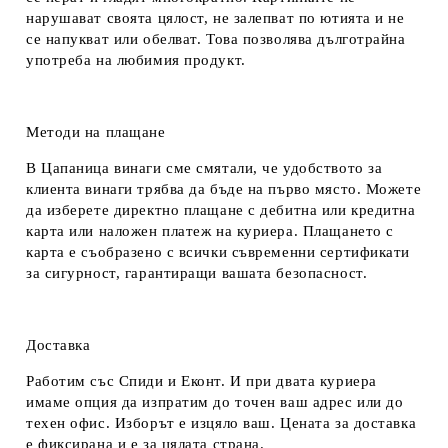
нарушават своята цялост, не залепват по ютията и не
се напукват или обелват. Това позволява дълготрайна
употреба на любимия продукт.
Методи на плащане
В Цапаница винаги сме смятали, че удобството за
клиента винаги трябва да бъде на първо място. Можете
да изберете директно плащане с дебитна или кредитна
карта или наложен платеж на куриера. Плащането с
карта е съобразено с всички съвременни сертификати
за сигурност, гарантиращи вашата безопасност.
Доставка
Работим със Спиди и Еконт. И при двата куриера
имаме опция да изпратим до точен ваш адрес или до
техен офис. Изборът е изцяло ваш. Цената за доставка
е фиксирана и е за цялата страна.