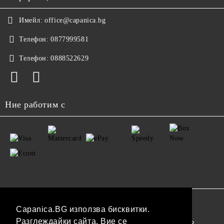
Имейл:
office@capanica.bg
Телефон:
0877999581
Телефон:
0888522629
Ние работим с
GDPR
Capanica.BG използва бисквитки.
Разглеждайки сайта, Вие се
Нашият онлайн магазин е 100% съобразен с GDPR.