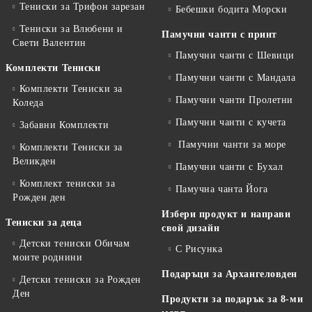
Тениски за Трифон зарезан
Бебешки бодита Морски
Тениски за Влюбени и
Памучни чанти с принт
Свети Валентин
Памучни чанти с Шевици
Комплекти Тениски
Памучни чанти с Мандала
Комплекти Тениски за
Памучни чанти Пролетни
Коледа
Памучни чанти с кучета
Забавни Комплекти
Памучни чанти за море
Комплекти Тениски за
Великден
Памучни чанти с Бухал
Комплект тениски за
Памучна чанта Йога
Рожден ден
Избери продукт и направи
Тениски за деца
свой дизайн
Детски тениски Обичам
С Рисунка
моите роднини
Подаръци за Архангеловден
Детски тениски за Рожден
Ден
Продукти за подарък за 8-ми