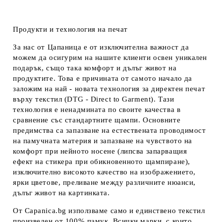
Продукти и технология на печат
За нас от Цапаница е от изключителна важност да
можем да осигурим на нашите клиенти освен уникален
подарък, също така комфорт и дълъг живот на
продуктите. Това е причината от самото начало да
заложим на най - новата технология за директен печат
върху текстил (DTG - Direct to Garment). Тази
технология е ненадмината по своите качества в
сравнение със стандартните щампи. Основните
предимства са запазване на естествената проводимост
на памучната материя и запазване на чувството на
комфорт при нейното носене (липсва запарващия
ефект на стикера при обикновенното щампиране),
изключително високото качество на изображението,
ярки цветове, преливане между различните нюанси,
дълъг живот на картинката.
От Capanica.bg използваме само и единствено текстил
произведен от 100% памук. Всички марки, с които