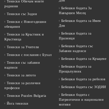
Ден
Тениски Обичам моите
роднини
Бебешки бодита За
Навършен Месец
Тениски със Зодии
Бебешки бодита за Имен
Тениски с Новогодишни
Ден
обещания
Бебешки бодита за
Тениски за Кръстник и
Празници
Кръстница
Бебешки бодита със
Тениски за Учители
Забавни надписи
Тениски с послания с Бухал
Бебешки бодита за Кръщене
Тениски със забавни
Бебешки бодита за
надписи
Прощъпулник
Тениски за лятото
Бебешки бодита за риболов
Тениски за различни
Бебешки бодита със ЗОДИИ
професии
Бебешки бодита с
Тениски Puzzles Bulgaria
Патриотични и национални
Йога тениски
мотиви