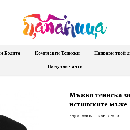
и Бодита
Комплекти Тениски
Направи твой д
Памучни чанти
Мъжка тениска за
истинските мъже
Код:
03-пепи-16
Тегло:
0.200
кг