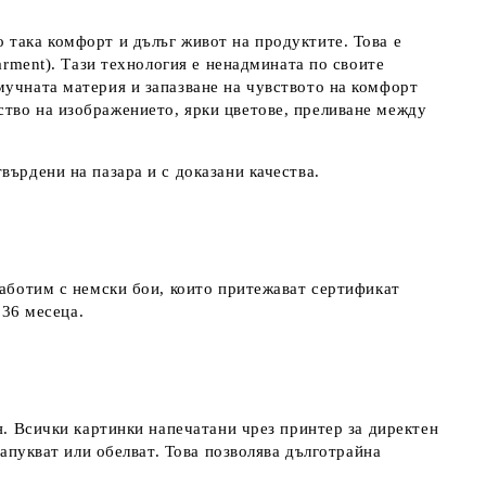
 така комфорт и дълъг живот на продуктите. Това е
arment). Тази технология е ненадмината по своите
мучната материя и запазване на чувството на комфорт
ство на изображението, ярки цветове, преливане между
върдени на пазара и с доказани качества.
работим с немски бои, които притежават сертификат
д 36 месеца.
я. Всички картинки напечатани чрез принтер за директен
напукват или обелват. Това позволява дълготрайна