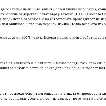
 да осигурим на нашите клиенти освен уникален подарък, също
технология за директен печат върху текстил (DTG - Direct to G
е предимства са запазване на естествената проводимост на па
а при обикновенното щампиране), изключително високото каче
оизведен от 100% памук. Всички марки, с които работим са ут
ките) е от изключителна важност. Именно поради тази причина 
аранция за безопасността на боите дори при деца на възраст по
е от нас дрехи освен тази описана на етикета от производител
е не нарушават своята цялост, не залепват по ютията и не се 