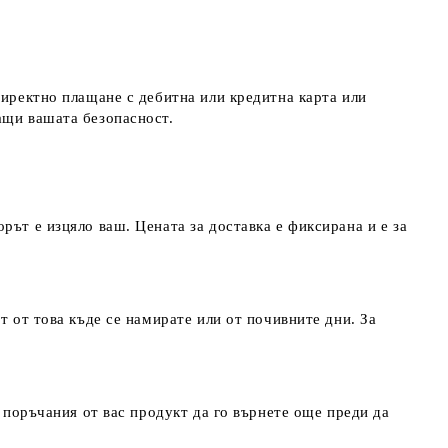
директно плащане с дебитна или кредитна карта или
ращи вашата безопасност.
рът е изцяло ваш. Цената за доставка е фиксирана и е за
т от това къде се намирате или от почивните дни. За
т поръчания от вас продукт да го върнете още преди да