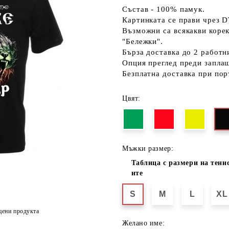
Състав - 100% памук.
Картинката се прави чрез D
Възможни са всякакви коре
"Бележки".
Бърза доставка до 2 работн
Опция преглед преди запла
Безплатна доставка при пор
Цвят:
Мъжки размер:
Таблица с размери на тени
ите
S
M
L
XL
цени продукта
Желано име: