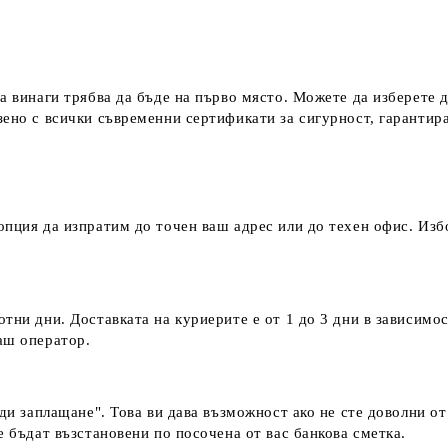
а винаги трябва да бъде на първо място. Можете да изберете 
зено с всички съвременни сертификати за сигурност, гаранти
пция да изпратим до точен ваш адрес или до техен офис. Избо
тни дни. Доставката на куриерите е от 1 до 3 дни в зависимос
наш оператор.
еди заплащане". Това ви дава възможност ако не сте доволни о
е бъдат възстановени по посочена от вас банкова сметка.