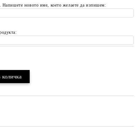
. Напишете новото име, което желаете да изпишем:
родукта:
Добави в желани