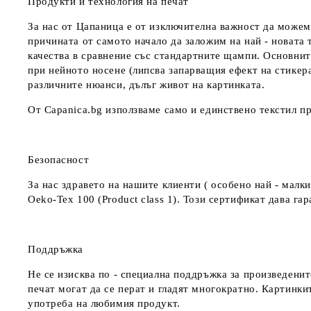
Продукти и технология на печат
За нас от Цапаница е от изключителна важност да можем
причината от самото начало да заложим на най - новата 
качества в сравнение със стандартните щампи. Основнит
при нейното носене (липсва запарващия ефект на стикер
различните нюанси, дълъг живот на картинката.
От Capanica.bg използваме само и единствено текстил пр
Безопасност
За нас здравето на нашите клиенти ( особено най - мал
Oeko-Tex 100 (Product class 1). Този сертификат дава г
Поддръжка
Не се изисква по - специална поддръжка за произведенит
печат могат да се перат и гладят многократно. Картинкит
употреба на любимия продукт.