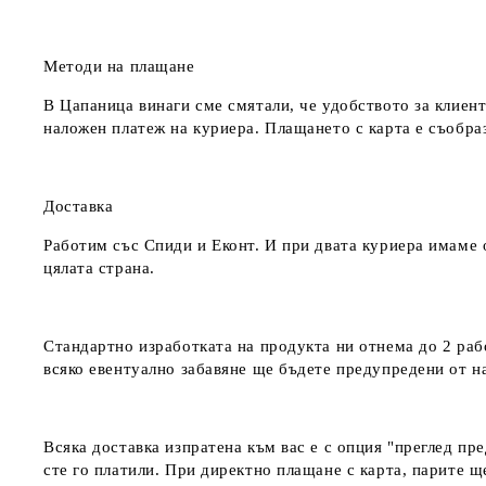
Методи на плащане
В Цапаница винаги сме смятали, че удобството за клиент
наложен платеж на куриера. Плащането с карта е съобра
Доставка
Работим със Спиди и Еконт. И при двата куриера имаме о
цялата страна.
Стандартно изработката на продукта ни отнема до 2 рабо
всяко евентуално забавяне ще бъдете предупредени от 
Всяка доставка изпратена към вас е с опция "преглед пр
сте го платили. При директно плащане с карта, парите щ