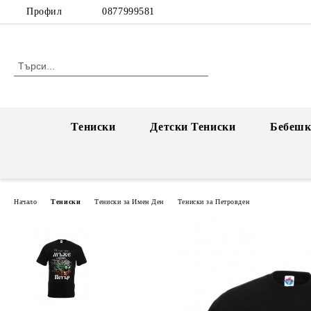
Профил
0877999581
Тениски
Детски Тениски
Бебешк
Начало
Тениски
Тениски за Имен Ден
Тениски за Петровден