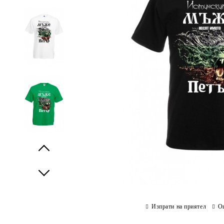
Prev
Next
Изпрати на приятел
О