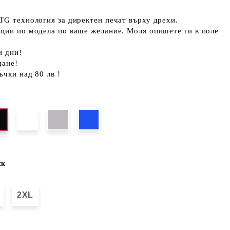
TG технология за директен печат върху дрехи.
кции по модела по ваше желание. Моля опишете ги в поле
и дни!
щане!
ъчки над 80 лв !
ск
2XL