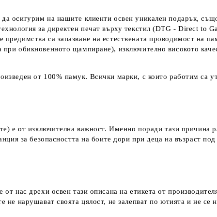
 да осигурим на нашите клиенти освен уникален подарък, също
технология за директен печат върху текстил (DTG - Direct to G
е предимства са запазване на естествената проводимост на па
а при обикновенното щампиране), изключително високото каче
оизведен от 100% памук. Всички марки, с които работим са ут
ките) е от изключителна важност. Именно поради тази причина 
аранция за безопасността на боите дори при деца на възраст по
е от нас дрехи освен тази описана на етикета от производител
е не нарушават своята цялост, не залепват по ютията и не се 