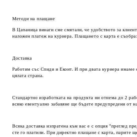
Методи на плащане
В Цапаница винаги сме смятали, че удобството за клиент
наложен платеж на куриера. Плащането с карта е съобра
Доставка
Работим със Спиди и Еконт. И при двата куриера имаме о
цялата страна.
Стандартно изработката на продукта ни отнема до 2 рабо
всяко евентуално забавяне ще бъдете предупредени от 
Всяка доставка изпратена към вас е с опция "преглед пр
сте го платили. При директно плащане с карта, парите щ