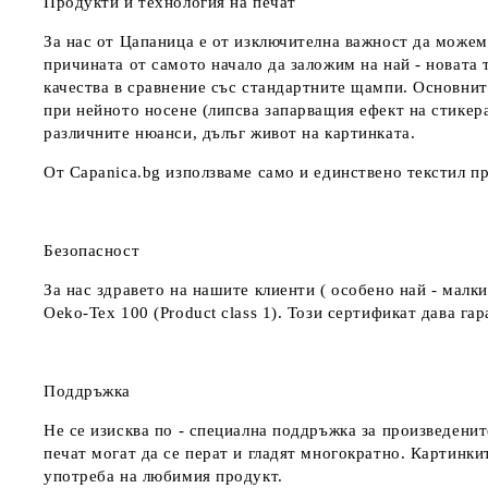
Продукти и технология на печат
За нас от Цапаница е от изключителна важност да можем
причината от самото начало да заложим на най - новата 
качества в сравнение със стандартните щампи. Основнит
при нейното носене (липсва запарващия ефект на стикер
различните нюанси, дълъг живот на картинката.
От Capanica.bg използваме само и единствено текстил пр
Безопасност
За нас здравето на нашите клиенти ( особено най - мал
Oeko-Tex 100 (Product class 1). Този сертификат дава г
Поддръжка
Не се изисква по - специална поддръжка за произведенит
печат могат да се перат и гладят многократно. Картинкит
употреба на любимия продукт.