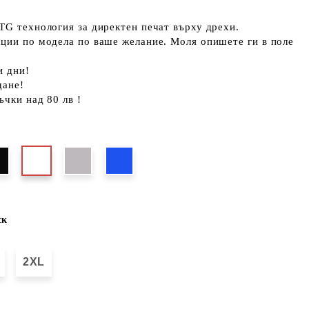
TG технология за директен печат върху дрехи.
кции по модела по ваше желание. Моля опишете ги в поле
и дни!
щане!
ъчки над 80 лв !
ск
2XL