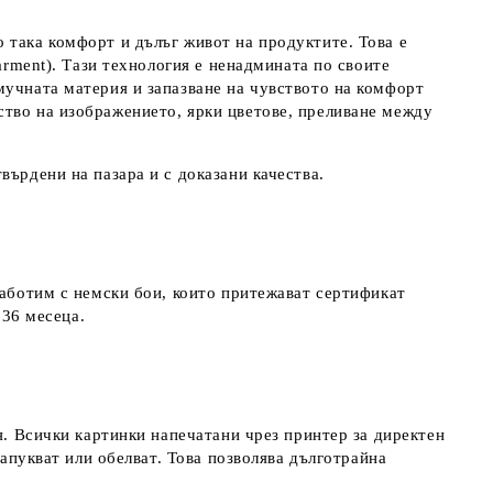
 така комфорт и дълъг живот на продуктите. Това е
arment). Тази технология е ненадмината по своите
мучната материя и запазване на чувството на комфорт
ство на изображението, ярки цветове, преливане между
върдени на пазара и с доказани качества.
работим с немски бои, които притежават сертификат
д 36 месеца.
я. Всички картинки напечатани чрез принтер за директен
напукват или обелват. Това позволява дълготрайна