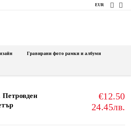
EUR
изайн
Гравирани фото рамки и албуми
€12.50
 Петровден
етър
24.45лв.