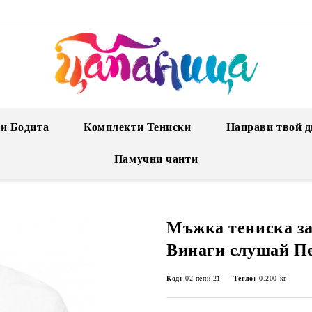
и Бодита
Комплекти Тениски
Направи твой д
Памучни чанти
Мъжка тениска за
Винаги слушай П
Код:
02-пепи-21
Тегло:
0.200
кг