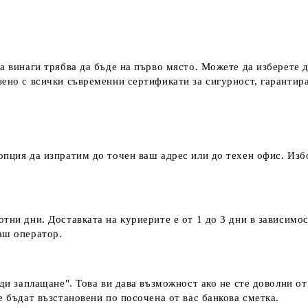
а винаги трябва да бъде на първо място. Можете да изберете 
зено с всички съвременни сертификати за сигурност, гаранти
пция да изпратим до точен ваш адрес или до техен офис. Избо
тни дни. Доставката на куриерите е от 1 до 3 дни в зависимос
наш оператор.
еди заплащане". Това ви дава възможност ако не сте доволни о
е бъдат възстановени по посочена от вас банкова сметка.