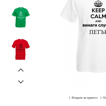
Prev
Next
Изпрати на приятел
О