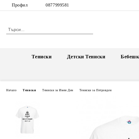
Профил
0877999581
Тениски
Детски Тениски
Бебешк
Начало
Тениски
Тениски за Имен Ден
Тениски за Петровден