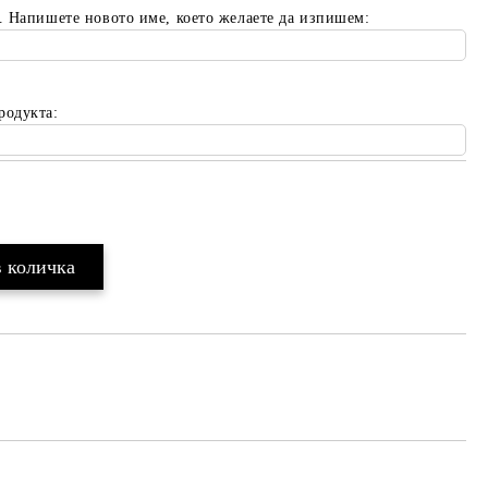
. Напишете новото име, което желаете да изпишем:
родукта:
Добави в желани