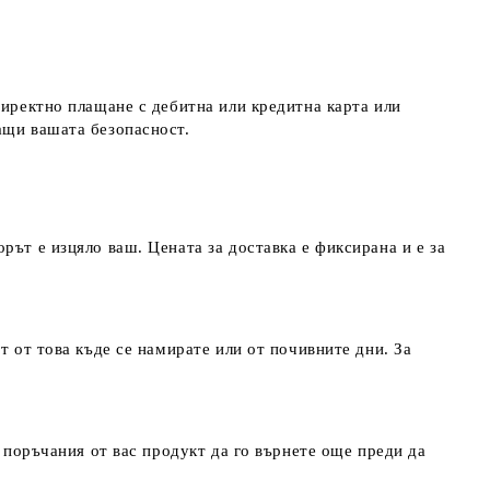
директно плащане с дебитна или кредитна карта или
ращи вашата безопасност.
рът е изцяло ваш. Цената за доставка е фиксирана и е за
т от това къде се намирате или от почивните дни. За
т поръчания от вас продукт да го върнете още преди да