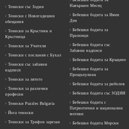
Навършен Месец
Тениски със Зодии
Бебешки бодита за Имен
Тениски с Новогодишни
Ден
обещания
Бебешки бодита за
Тениски за Кръстник и
Празници
Кръстница
Бебешки бодита със
Тениски за Учители
Забавни надписи
Тениски с послания с Бухал
Бебешки бодита за Кръщене
Тениски със забавни
Бебешки бодита за
надписи
Прощъпулник
Тениски за лятото
Бебешки бодита за риболов
Тениски за различни
Бебешки бодита със ЗОДИИ
професии
Бебешки бодита с
Тениски Puzzles Bulgaria
Патриотични и национални
Йога тениски
мотиви
Тениски за Трифон зарезан
Бебешки бодита Морски