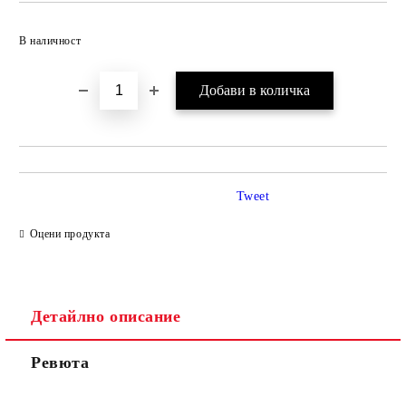
Добави в желани
В наличност
Tweet
Оцени продукта
Детайлно описание
Ревюта