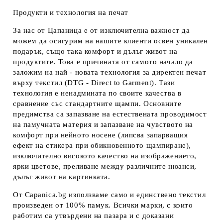
Продукти и технология на печат
За нас от Цапаница е от изключителна важност да
можем да осигурим на нашите клиенти освен уникален
подарък, също така комфорт и дълъг живот на
продуктите. Това е причината от самото начало да
заложим на най - новата технология за директен печат
върху текстил (DTG - Direct to Garment). Тази
технология е ненадмината по своите качества в
сравнение със стандартните щампи. Основните
предимства са запазване на естествената проводимост
на памучната материя и запазване на чувството на
комфорт при нейното носене (липсва запарващия
ефект на стикера при обикновенното щампиране),
изключително високото качество на изображението,
ярки цветове, преливане между различните нюанси,
дълъг живот на картинката.
От Capanica.bg използваме само и единствено текстил
произведен от 100% памук. Всички марки, с които
работим са утвърдени на пазара и с доказани