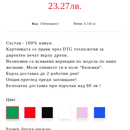
23.27лв.
Код:
3-Петровден-1
Тегло:
0.150
кг
Състав - 100% памук.
Картинката се прави чрез DTG технология за
директен печат върху дрехи.
Възможни са всякакви корекции по модела по ваше
желание. Моля опишете ги в поле "Бележки".
Бърза доставка до 2 работни дни!
Опция преглед преди заплащане!
Безплатна доставка при поръчки над 80 лв !
Цвят:
Размер Детски тениски: