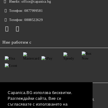
Имейл:
office@capanica.bg
Телефон:
0877999581
Телефон:
0888522629
Ние работим с
GDPR
Capanica.BG използва бисквитки.
Разглеждайки сайта, Вие се
Нашият онлайн магазин е 100% съобразен с GDPR.
съгласявате с използването на
Прочетете нашата политика