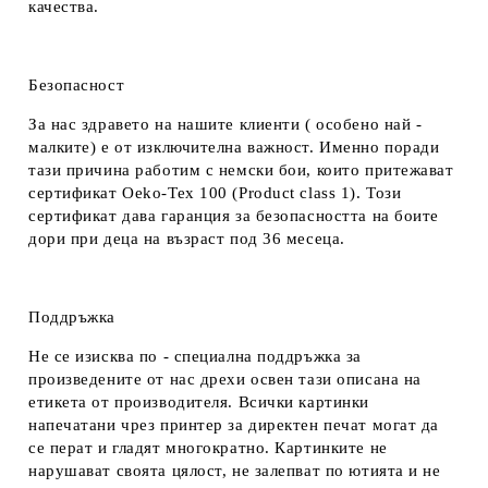
качества.
Безопасност
За нас здравето на нашите клиенти ( особено най -
малките) е от изключителна важност. Именно поради
тази причина работим с немски бои, които притежават
сертификат Oeko-Tex 100 (Product class 1). Този
сертификат дава гаранция за безопасността на боите
дори при деца на възраст под 36 месеца.
Поддръжка
Не се изисква по - специална поддръжка за
произведените от нас дрехи освен тази описана на
етикета от производителя. Всички картинки
напечатани чрез принтер за директен печат могат да
се перат и гладят многократно. Картинките не
нарушават своята цялост, не залепват по ютията и не