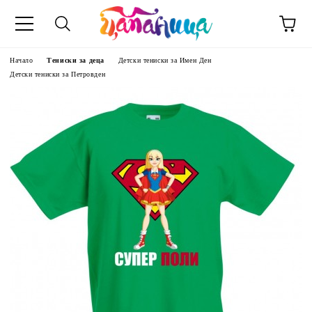
Начало
Тениски за деца
Детски тениски за Имен Ден
Детски тениски за Петровден