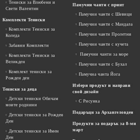
Тениски за Влюбени и
Памучни чанти с принт
Свети Валентин
Памучни чанти с Шевици
Комплекти Тениски
Памучни чанти с Мандала
Комплекти Тениски за
Памучни чанти Пролетни
Коледа
Памучни чанти с кучета
Забавни Комплекти
Памучни чанти за море
Комплекти Тениски за
Великден
Памучни чанти с Бухал
Комплект тениски за
Памучна чанта Йога
Рожден ден
Избери продукт и направи
Тениски за деца
свой дизайн
Детски тениски Обичам
С Рисунка
моите роднини
Подаръци за Архангеловден
Детски тениски за Рожден
Ден
Продукти за подарък за 8-ми
март
Детски тениски за Имен
Ден