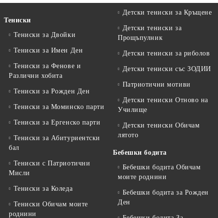
Детски тениски за Кръщене
Тениски
Детски тениски за
Тениски за Двойки
Прощъпулник
Тениски за Имен Ден
Детски тениски за риболов
Тениски за Фенове и
Детски тениски със ЗОДИИ
Различни хобита
Патриотични мотиви
Тениски за Рожден Ден
Детски тениски Отново на
Тениски за Mоминско парти
Училище
Тениски за Eргенско парти
Детски тениски Обичам
лятото
Тениски за Aбитуриентски
бал
Бебешки бодита
Тениски с Патриотични
Бебешки бодита Обичам
Мисли
моите роднини
Тениски за Коледа
Бебешки бодита за Рожден
Ден
Тениски Обичам моите
роднини
Бебешки бодита За