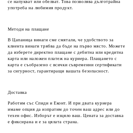
се напукват или обелват. Това позволява дълготрайна
употреба на любимия продукт.
Методи на плащане
В Цапаница винаги сме смятали, че удобството за
клиента винаги трябва да бъде на първо място. Можете
да изберете директно плащане с дебитна или кредитна
карта или наложен платеж на куриера. Плащането с
карта е съобразено с всички съвременни сертификати
за сигурност, гарантиращи вашата безопасност.
Доставка
Работим със Спиди и Еконт. И при двата куриера
имаме опция да изпратим до точен ваш адрес или до
техен офис. Изборът е изцяло ваш. Цената за доставка
е фиксирана и е за цялата страна.