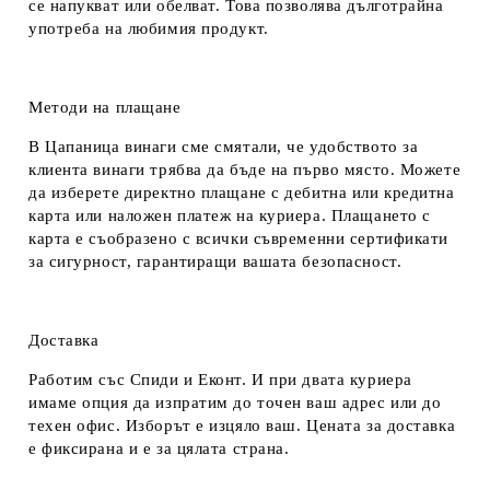
се напукват или обелват. Това позволява дълготрайна
употреба на любимия продукт.
Методи на плащане
В Цапаница винаги сме смятали, че удобството за
клиента винаги трябва да бъде на първо място. Можете
да изберете директно плащане с дебитна или кредитна
карта или наложен платеж на куриера. Плащането с
карта е съобразено с всички съвременни сертификати
за сигурност, гарантиращи вашата безопасност.
Доставка
Работим със Спиди и Еконт. И при двата куриера
имаме опция да изпратим до точен ваш адрес или до
техен офис. Изборът е изцяло ваш. Цената за доставка
е фиксирана и е за цялата страна.