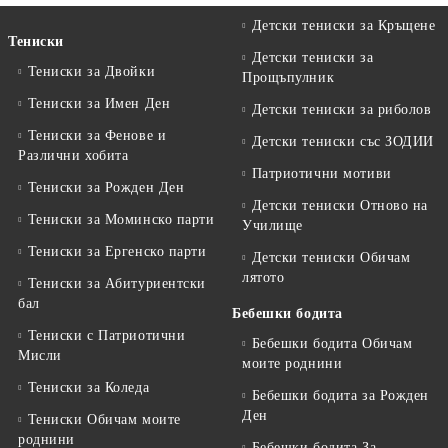
Детски тениски за Кръщене
Тениски
Детски тениски за
Тениски за Двойки
Прощъпулник
Тениски за Имен Ден
Детски тениски за риболов
Тениски за Фенове и
Детски тениски със ЗОДИИ
Различни хобита
Патриотични мотиви
Тениски за Рожден Ден
Детски тениски Отново на
Тениски за Mоминско парти
Училище
Тениски за Eргенско парти
Детски тениски Обичам
лятото
Тениски за Aбитуриентски
бал
Бебешки бодита
Тениски с Патриотични
Бебешки бодита Обичам
Мисли
моите роднини
Тениски за Коледа
Бебешки бодита за Рожден
Ден
Тениски Обичам моите
роднини
Бебешки бодита За