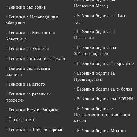
Навършен Месец
Тениски със Зодии
Бебешки бодита за Имен
Тениски с Новогодишни
Ден
обещания
Бебешки бодита за
Тениски за Кръстник и
Празници
Кръстница
Бебешки бодита със
Тениски за Учители
Забавни надписи
Тениски с послания с Бухал
Бебешки бодита за Кръщене
Тениски със забавни
Бебешки бодита за
надписи
Прощъпулник
Тениски за лятото
Бебешки бодита за риболов
Тениски за различни
Бебешки бодита със ЗОДИИ
професии
Бебешки бодита с
Тениски Puzzles Bulgaria
Патриотични и национални
Йога тениски
мотиви
Тениски за Трифон зарезан
Бебешки бодита Морски