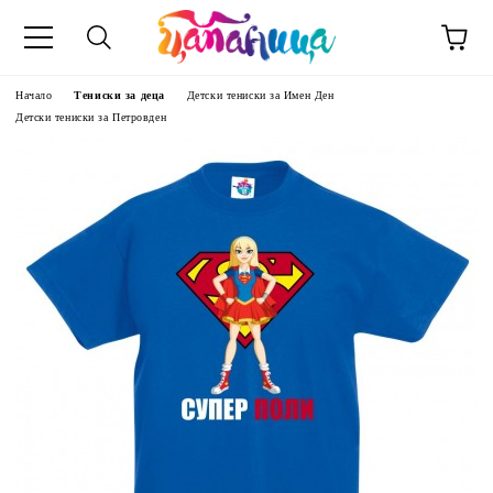
Начало
Тениски за деца
Детски тениски за Имен Ден
Детски тениски за Петровден