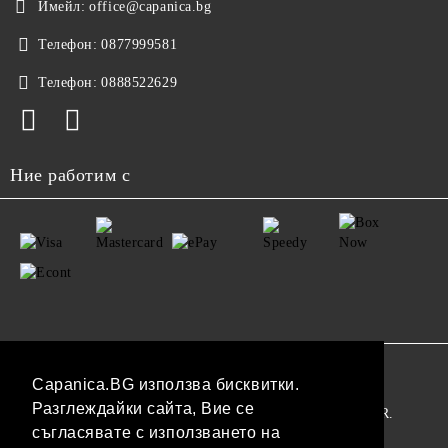
Имейл:
office@capanica.bg
Телефон:
0877999581
Телефон:
0888522629
Ние работим с
GDPR
Capanica.BG използва бисквитки.
Разглеждайки сайта, Вие се
Нашият онлайн магазин е 100% съобразен с GDPR.
съгласявате с използването на
Прочетете нашата политика