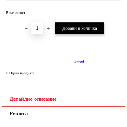
Добави в желани
В наличност
Tweet
Оцени продукта
Детайлно описание
Ревюта