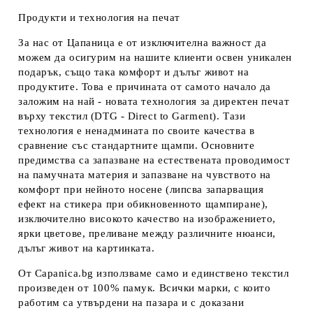
Продукти и технология на печат
За нас от Цапаница е от изключителна важност да
можем да осигурим на нашите клиенти освен уникален
подарък, също така комфорт и дълъг живот на
продуктите. Това е причината от самото начало да
заложим на най - новата технология за директен печат
върху текстил (DTG - Direct to Garment). Тази
технология е ненадмината по своите качества в
сравнение със стандартните щампи. Основните
предимства са запазване на естествената проводимост
на памучната материя и запазване на чувството на
комфорт при нейното носене (липсва запарващия
ефект на стикера при обикновенното щампиране),
изключително високото качество на изображението,
ярки цветове, преливане между различните нюанси,
дълъг живот на картинката.
От Capanica.bg използваме само и единствено текстил
произведен от 100% памук. Всички марки, с които
работим са утвърдени на пазара и с доказани