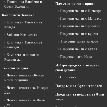
Тениски за Влюбени и
Памучни чанти с принт
Свети Валентин
Памучни чанти с Шевици
Комплекти Тениски
Памучни чанти с Мандала
Комплекти Тениски за
Памучни чанти Пролетни
Коледа
Памучни чанти с кучета
Забавни Комплекти
Памучни чанти за море
Комплекти Тениски за
Великден
Памучни чанти с Бухал
Комплект тениски за
Памучна чанта Йога
Рожден ден
Избери продукт и направи
Тениски за деца
свой дизайн
Детски тениски Обичам
С Рисунка
моите роднини
Подаръци за Архангеловден
Детски тениски за Рожден
Ден
Продукти за подарък за 8-ми
март
Детски тениски за Имен
Ден