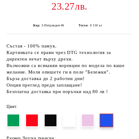
23.27лв.
Код:
3-Петровден-46
Тегло:
0.150
кг
Състав - 100% памук.
Картинката се прави чрез DTG технология за
директен печат върху дрехи.
Възможни са всякакви корекции по модела по ваше
желание. Моля опишете ги в поле "Бележки".
Бърза доставка до 2 работни дни!
Опция преглед преди заплащане!
Безплатна доставка при поръчки над 80 лв !
Цвят:
Размер Детски тениски: