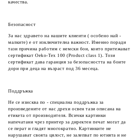
качества.
Безопасност
За нас здравето на нашите клиенти ( особено най -
малките) е от изключителна важност. Именно поради
тази причина работим с немски бои, които притежават
сертификат Oeko-Tex 100 (Product class 1). Този
сертификат дава гаранция за безопасността на боите
дори при деца на възраст под 36 месеца.
Поддръжка
Не се изисква по - специална поддръжка за
произведените от нас дрехи освен тази описана на
етикета от производителя. Всички картинки
напечатани чрез принтер за директен печат могат да
се перат и гладят многократно. Картинките не
нарушават своята цялост, не залепват по ютията и не