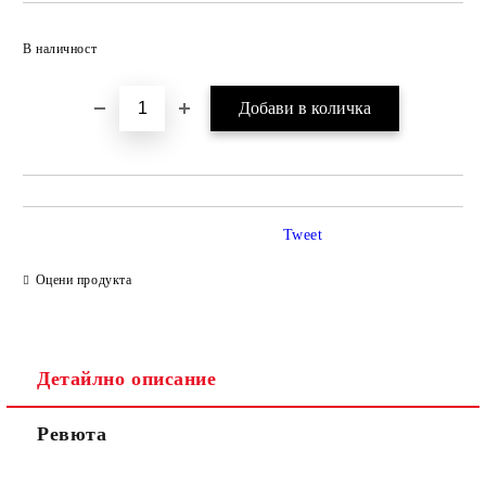
Добави в желани
В наличност
Tweet
Оцени продукта
Детайлно описание
Ревюта