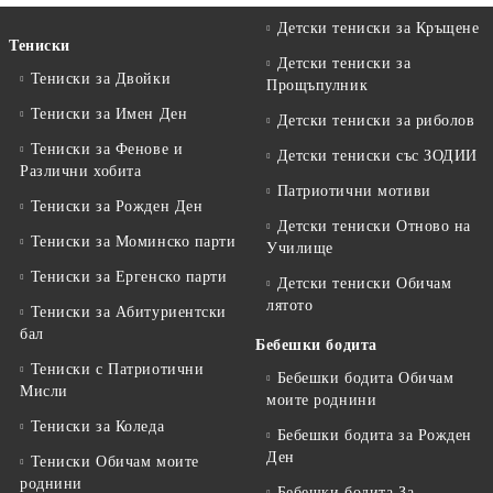
Детски тениски за Кръщене
Тениски
Детски тениски за
Тениски за Двойки
Прощъпулник
Тениски за Имен Ден
Детски тениски за риболов
Тениски за Фенове и
Детски тениски със ЗОДИИ
Различни хобита
Патриотични мотиви
Тениски за Рожден Ден
Детски тениски Отново на
Тениски за Mоминско парти
Училище
Тениски за Eргенско парти
Детски тениски Обичам
лятото
Тениски за Aбитуриентски
бал
Бебешки бодита
Тениски с Патриотични
Бебешки бодита Обичам
Мисли
моите роднини
Тениски за Коледа
Бебешки бодита за Рожден
Ден
Тениски Обичам моите
роднини
Бебешки бодита За