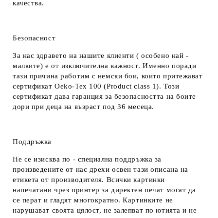
качества.
Безопасност
За нас здравето на нашите клиенти ( особено най -
малките) е от изключителна важност. Именно поради
тази причина работим с немски бои, които притежават
сертификат Oeko-Tex 100 (Product class 1). Този
сертификат дава гаранция за безопасността на боите
дори при деца на възраст под 36 месеца.
Поддръжка
Не се изисква по - специална поддръжка за
произведените от нас дрехи освен тази описана на
етикета от производителя. Всички картинки
напечатани чрез принтер за директен печат могат да
се перат и гладят многократно. Картинките не
нарушават своята цялост, не залепват по ютията и не