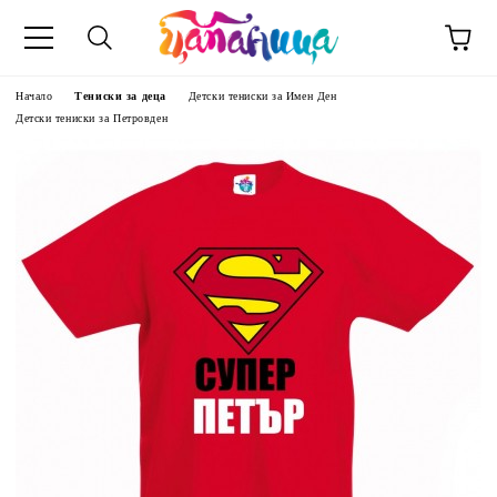
Начало
Тениски за деца
Детски тениски за Имен Ден
Детски тениски за Петровден