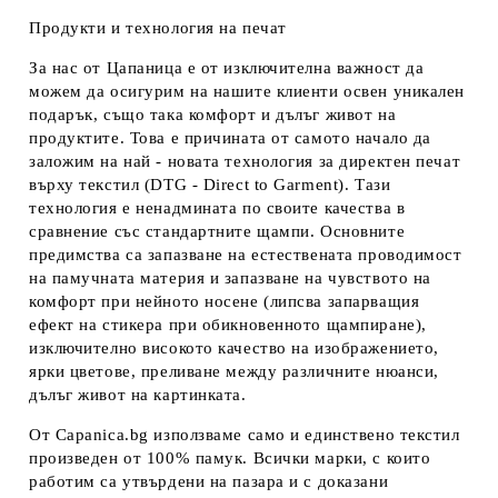
Продукти и технология на печат
За нас от Цапаница е от изключителна важност да
можем да осигурим на нашите клиенти освен уникален
подарък, също така комфорт и дълъг живот на
продуктите. Това е причината от самото начало да
заложим на най - новата технология за директен печат
върху текстил (DTG - Direct to Garment). Тази
технология е ненадмината по своите качества в
сравнение със стандартните щампи. Основните
предимства са запазване на естествената проводимост
на памучната материя и запазване на чувството на
комфорт при нейното носене (липсва запарващия
ефект на стикера при обикновенното щампиране),
изключително високото качество на изображението,
ярки цветове, преливане между различните нюанси,
дълъг живот на картинката.
От Capanica.bg използваме само и единствено текстил
произведен от 100% памук. Всички марки, с които
работим са утвърдени на пазара и с доказани