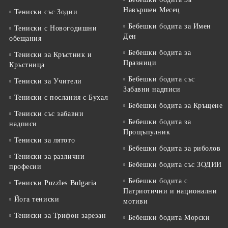
Навършен Месец
Тениски със Зодии
Бебешки бодита за Имен
Тениски с Новогодишни
Ден
обещания
Бебешки бодита за
Тениски за Кръстник и
Празници
Кръстница
Бебешки бодита със
Тениски за Учители
Забавни надписи
Тениски с послания с Бухал
Бебешки бодита за Кръщене
Тениски със забавни
Бебешки бодита за
надписи
Прощъпулник
Тениски за лятото
Бебешки бодита за риболов
Тениски за различни
Бебешки бодита със ЗОДИИ
професии
Бебешки бодита с
Тениски Puzzles Bulgaria
Патриотични и национални
Йога тениски
мотиви
Тениски за Трифон зарезан
Бебешки бодита Морски