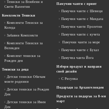
Тениски за Влюбени и
Памучни чанти с принт
Свети Валентин
Памучни чанти с Шевици
Комплекти Тениски
Памучни чанти с Мандала
Комплекти Тениски за
Памучни чанти Пролетни
Коледа
Памучни чанти с кучета
Забавни Комплекти
Памучни чанти за море
Комплекти Тениски за
Великден
Памучни чанти с Бухал
Комплект тениски за
Памучна чанта Йога
Рожден ден
Избери продукт и направи
Тениски за деца
свой дизайн
Детски тениски Обичам
С Рисунка
моите роднини
Подаръци за Архангеловден
Детски тениски за Рожден
Ден
Продукти за подарък за 8-ми
март
Детски тениски за Имен
Ден