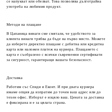
се напукват или обелват. Това позволява дълготрайна
употреба на любимия продукт.
Методи на плащане
В Цапаница винаги сме смятали, че удобството за
клиента винаги трябва да бъде на първо място. Можете
да изберете директно плащане с дебитна или кредитна
карта или наложен платеж на куриера. Плащането с
карта е съобразено с всички съвременни сертификати
за сигурност, гарантиращи вашата безопасност.
Доставка
Работим със Спиди и Еконт. И при двата куриера
имаме опция да изпратим до точен ваш адрес или до
техен офис. Изборът е изцяло ваш. Цената за доставка
е фиксирана и е за цялата страна.