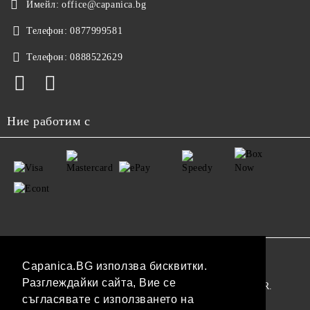
Имейл:
office@capanica.bg
Телефон:
0877999581
Телефон:
0888522629
Ние работим с
GDPR
Capanica.BG използва бисквитки.
Разглеждайки сайта, Вие се
Нашият онлайн магазин е 100% съобразен с GDPR.
съгласявате с използването на
Прочетете нашата политика