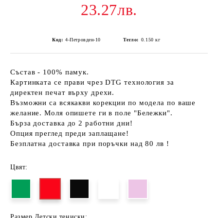
23.27лв.
Код:
4-Петровден-10
Тегло:
0.150
кг
Състав - 100% памук.
Картинката се прави чрез DTG технология за
директен печат върху дрехи.
Възможни са всякакви корекции по модела по ваше
желание. Моля опишете ги в поле "Бележки".
Бърза доставка до 2 работни дни!
Опция преглед преди заплащане!
Безплатна доставка при поръчки над 80 лв !
Цвят:
Размер Детски тениски: