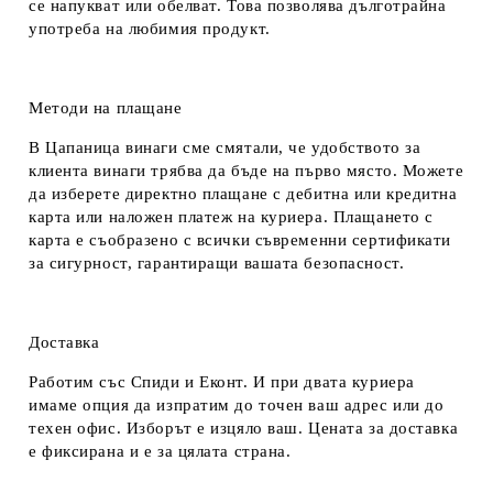
се напукват или обелват. Това позволява дълготрайна
употреба на любимия продукт.
Методи на плащане
В Цапаница винаги сме смятали, че удобството за
клиента винаги трябва да бъде на първо място. Можете
да изберете директно плащане с дебитна или кредитна
карта или наложен платеж на куриера. Плащането с
карта е съобразено с всички съвременни сертификати
за сигурност, гарантиращи вашата безопасност.
Доставка
Работим със Спиди и Еконт. И при двата куриера
имаме опция да изпратим до точен ваш адрес или до
техен офис. Изборът е изцяло ваш. Цената за доставка
е фиксирана и е за цялата страна.