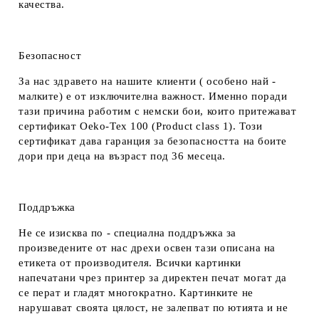
качества.
Безопасност
За нас здравето на нашите клиенти ( особено най -
малките) е от изключителна важност. Именно поради
тази причина работим с немски бои, които притежават
сертификат Oeko-Tex 100 (Product class 1). Този
сертификат дава гаранция за безопасността на боите
дори при деца на възраст под 36 месеца.
Поддръжка
Не се изисква по - специална поддръжка за
произведените от нас дрехи освен тази описана на
етикета от производителя. Всички картинки
напечатани чрез принтер за директен печат могат да
се перат и гладят многократно. Картинките не
нарушават своята цялост, не залепват по ютията и не