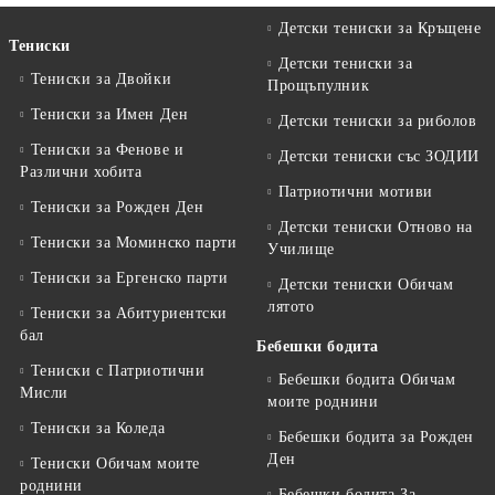
Детски тениски за Кръщене
Тениски
Детски тениски за
Тениски за Двойки
Прощъпулник
Тениски за Имен Ден
Детски тениски за риболов
Тениски за Фенове и
Детски тениски със ЗОДИИ
Различни хобита
Патриотични мотиви
Тениски за Рожден Ден
Детски тениски Отново на
Тениски за Mоминско парти
Училище
Тениски за Eргенско парти
Детски тениски Обичам
лятото
Тениски за Aбитуриентски
бал
Бебешки бодита
Тениски с Патриотични
Бебешки бодита Обичам
Мисли
моите роднини
Тениски за Коледа
Бебешки бодита за Рожден
Ден
Тениски Обичам моите
роднини
Бебешки бодита За