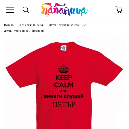
Начало
Тениски за деца
Детски тениски за Имен Ден
Детски тениски за Петровден