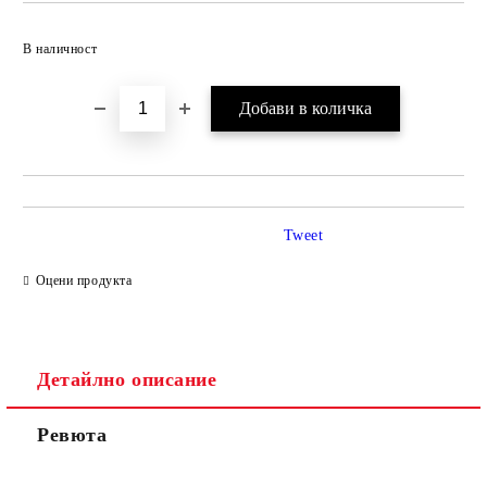
Добави в желани
В наличност
Tweet
Оцени продукта
Детайлно описание
Ревюта