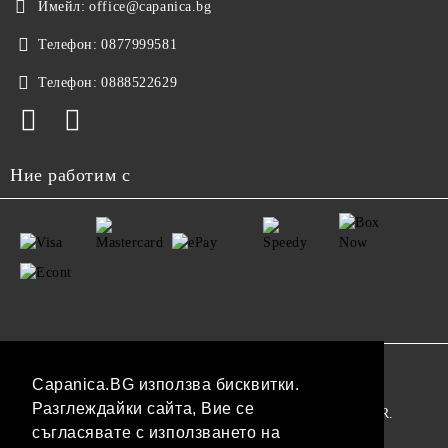
Имейл:
office@capanica.bg
Телефон:
0877999581
Телефон:
0888522629
Ние работим с
GDPR
Capanica.BG използва бисквитки.
Разглеждайки сайта, Вие се
Нашият онлайн магазин е 100% съобразен с GDPR.
съгласявате с използването на
Прочетете нашата политика