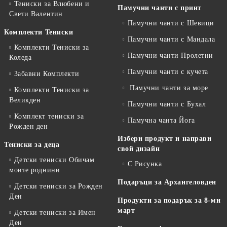
Тениски за Влюбени и
Памучни чанти с принт
Свети Валентин
Памучни чанти с Шевици
Комплекти Тениски
Памучни чанти с Мандала
Комплекти Тениски за
Памучни чанти Пролетни
Коледа
Памучни чанти с кучета
Забавни Комплекти
Памучни чанти за море
Комплекти Тениски за
Великден
Памучни чанти с Бухал
Комплект тениски за
Памучна чанта Йога
Рожден ден
Избери продукт и направи
Тениски за деца
свой дизайн
Детски тениски Обичам
С Рисунка
моите роднини
Подаръци за Архангеловден
Детски тениски за Рожден
Ден
Продукти за подарък за 8-ми
март
Детски тениски за Имен
Ден