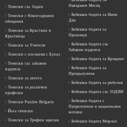
Навършен Месец
Тениски със Зодии
Бебешки бодита за Имен
Тениски с Новогодишни
Ден
обещания
Бебешки бодита за
Тениски за Кръстник и
Празници
Кръстница
Бебешки бодита със
Тениски за Учители
Забавни надписи
Тениски с послания с Бухал
Бебешки бодита за Кръщене
Тениски със забавни
Бебешки бодита за
надписи
Прощъпулник
Тениски за лятото
Бебешки бодита за риболов
Тениски за различни
Бебешки бодита със ЗОДИИ
професии
Бебешки бодита с
Тениски Puzzles Bulgaria
Патриотични и национални
Йога тениски
мотиви
Тениски за Трифон зарезан
Бебешки бодита Морски