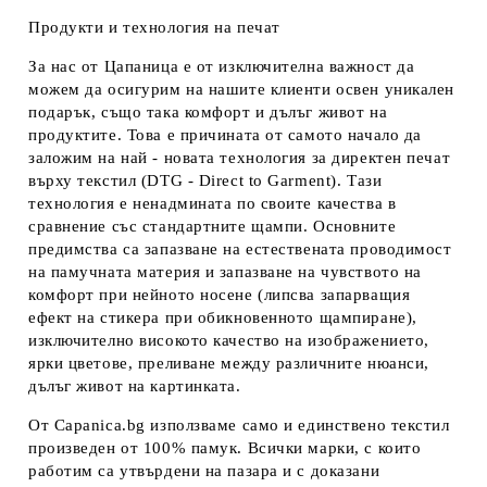
Продукти и технология на печат
За нас от Цапаница е от изключителна важност да
можем да осигурим на нашите клиенти освен уникален
подарък, също така комфорт и дълъг живот на
продуктите. Това е причината от самото начало да
заложим на най - новата технология за директен печат
върху текстил (DTG - Direct to Garment). Тази
технология е ненадмината по своите качества в
сравнение със стандартните щампи. Основните
предимства са запазване на естествената проводимост
на памучната материя и запазване на чувството на
комфорт при нейното носене (липсва запарващия
ефект на стикера при обикновенното щампиране),
изключително високото качество на изображението,
ярки цветове, преливане между различните нюанси,
дълъг живот на картинката.
От Capanica.bg използваме само и единствено текстил
произведен от 100% памук. Всички марки, с които
работим са утвърдени на пазара и с доказани