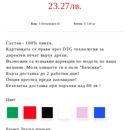
23.27лв.
Код:
6-Петровден-10
Тегло:
0.150
кг
Състав - 100% памук.
Картинката се прави чрез DTG технология за
директен печат върху дрехи.
Възможни са всякакви корекции по модела по ваше
желание. Моля опишете ги в поле "Бележки".
Бърза доставка до 2 работни дни!
Опция преглед преди заплащане!
Безплатна доставка при поръчки над 80 лв !
Цвят:
Размер Детски тениски: