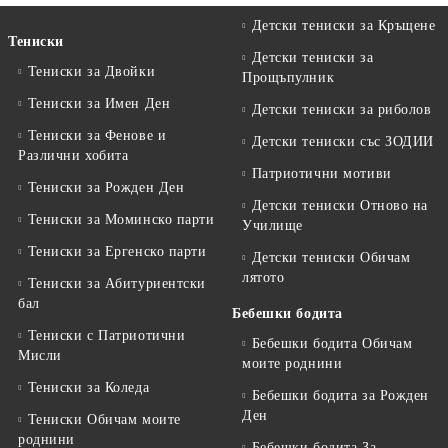
Детски тениски за Кръщене
Тениски
Детски тениски за
Тениски за Двойки
Прощъпулник
Тениски за Имен Ден
Детски тениски за риболов
Тениски за Фенове и
Детски тениски със ЗОДИИ
Различни хобита
Патриотични мотиви
Тениски за Рожден Ден
Детски тениски Отново на
Тениски за Mоминско парти
Училище
Тениски за Eргенско парти
Детски тениски Обичам
лятото
Тениски за Aбитуриентски
бал
Бебешки бодита
Тениски с Патриотични
Бебешки бодита Обичам
Мисли
моите роднини
Тениски за Коледа
Бебешки бодита за Рожден
Ден
Тениски Обичам моите
роднини
Бебешки бодита За