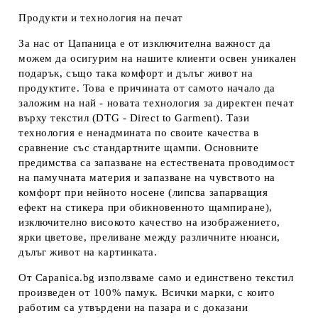
Продукти и технология на печат
За нас от Цапаница е от изключителна важност да
можем да осигурим на нашите клиенти освен уникален
подарък, също така комфорт и дълъг живот на
продуктите. Това е причината от самото начало да
заложим на най - новата технология за директен печат
върху текстил (DTG - Direct to Garment). Тази
технология е ненадмината по своите качества в
сравнение със стандартните щампи. Основните
предимства са запазване на естествената проводимост
на памучната материя и запазване на чувството на
комфорт при нейното носене (липсва запарващия
ефект на стикера при обикновенното щампиране),
изключително високото качество на изображението,
ярки цветове, преливане между различните нюанси,
дълъг живот на картинката.
От Capanica.bg използваме само и единствено текстил
произведен от 100% памук. Всички марки, с които
работим са утвърдени на пазара и с доказани