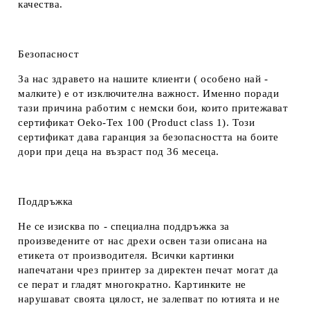
качества.
Безопасност
За нас здравето на нашите клиенти ( особено най -
малките) е от изключителна важност. Именно поради
тази причина работим с немски бои, които притежават
сертификат Oeko-Tex 100 (Product class 1). Този
сертификат дава гаранция за безопасността на боите
дори при деца на възраст под 36 месеца.
Поддръжка
Не се изисква по - специална поддръжка за
произведените от нас дрехи освен тази описана на
етикета от производителя. Всички картинки
напечатани чрез принтер за директен печат могат да
се перат и гладят многократно. Картинките не
нарушават своята цялост, не залепват по ютията и не