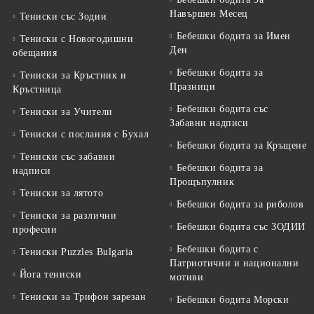
Навършен Месец
Тениски със Зодии
Бебешки бодита за Имен
Тениски с Новогодишни
Ден
обещания
Бебешки бодита за
Тениски за Кръстник и
Празници
Кръстница
Бебешки бодита със
Тениски за Учители
Забавни надписи
Тениски с послания с Бухал
Бебешки бодита за Кръщене
Тениски със забавни
Бебешки бодита за
надписи
Прощъпулник
Тениски за лятото
Бебешки бодита за риболов
Тениски за различни
Бебешки бодита със ЗОДИИ
професии
Бебешки бодита с
Тениски Puzzles Bulgaria
Патриотични и национални
Йога тениски
мотиви
Тениски за Трифон зарезан
Бебешки бодита Морски