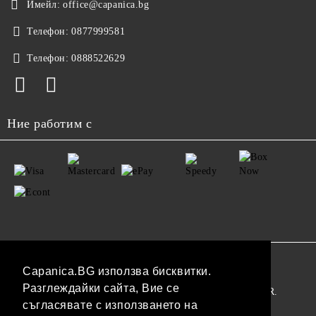
Имейл:
office@capanica.bg
Телефон:
0877999581
Телефон:
0888522629
Ние работим с
GDPR
Capanica.BG използва бисквитки.
Разглеждайки сайта, Вие се
Нашият онлайн магазин е 100% съобразен с GDPR.
съгласявате с използването на
Прочетете нашата политика