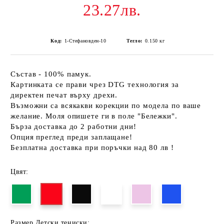
23.27лв.
Код:
1-Стефановден-10
Тегло:
0.150
кг
Състав - 100% памук.
Картинката се прави чрез DTG технология за
директен печат върху дрехи.
Възможни са всякакви корекции по модела по ваше
желание. Моля опишете ги в поле "Бележки".
Бърза доставка до 2 работни дни!
Опция преглед преди заплащане!
Безплатна доставка при поръчки над 80 лв !
Цвят:
Размер Детски тениски: