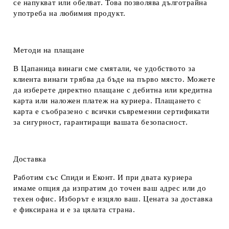
се напукват или обелват. Това позволява дълготрайна
употреба на любимия продукт.
Методи на плащане
В Цапаница винаги сме смятали, че удобството за
клиента винаги трябва да бъде на първо място. Можете
да изберете директно плащане с дебитна или кредитна
карта или наложен платеж на куриера. Плащането с
карта е съобразено с всички съвременни сертификати
за сигурност, гарантиращи вашата безопасност.
Доставка
Работим със Спиди и Еконт. И при двата куриера
имаме опция да изпратим до точен ваш адрес или до
техен офис. Изборът е изцяло ваш. Цената за доставка
е фиксирана и е за цялата страна.