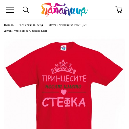
Начало
Тениски за деца
Детски тениски за Имен Ден
Детски тениски за Стефановден