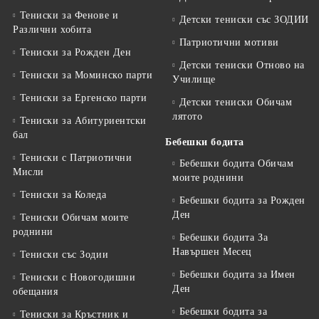
Тениски за Фенове и
Детски тениски със ЗОДИИ
Различни хобита
Патриотични мотиви
Тениски за Рожден Ден
Детски тениски Отново на
Тениски за Mоминско парти
Училище
Тениски за Eргенско парти
Детски тениски Обичам
лятото
Тениски за Aбитуриентски
бал
Бебешки бодита
Тениски с Патриотични
Бебешки бодита Обичам
Мисли
моите роднини
Тениски за Коледа
Бебешки бодита за Рожден
Ден
Тениски Обичам моите
роднини
Бебешки бодита За
Навършен Месец
Тениски със Зодии
Бебешки бодита за Имен
Тениски с Новогодишни
Ден
обещания
Бебешки бодита за
Тениски за Кръстник и