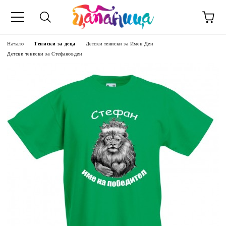
Начало
Тениски за деца
Детски тениски за Имен Ден
Детски тениски за Стефановден