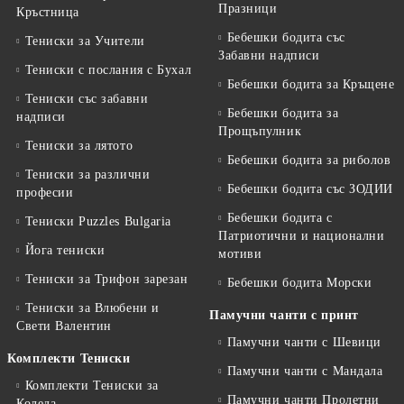
Празници
Кръстница
Бебешки бодита със
Тениски за Учители
Забавни надписи
Тениски с послания с Бухал
Бебешки бодита за Кръщене
Тениски със забавни
Бебешки бодита за
надписи
Прощъпулник
Тениски за лятото
Бебешки бодита за риболов
Тениски за различни
Бебешки бодита със ЗОДИИ
професии
Бебешки бодита с
Тениски Puzzles Bulgaria
Патриотични и национални
Йога тениски
мотиви
Тениски за Трифон зарезан
Бебешки бодита Морски
Тениски за Влюбени и
Памучни чанти с принт
Свети Валентин
Памучни чанти с Шевици
Комплекти Тениски
Памучни чанти с Мандала
Комплекти Тениски за
Памучни чанти Пролетни
Коледа