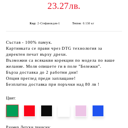
23.27лв.
Код:
2-Стефановден-1
Тегло:
0.150
кг
Състав - 100% памук.
Картинката се прави чрез DTG технология за
директен печат върху дрехи.
Възможни са всякакви корекции по модела по ваше
желание. Моля опишете ги в поле "Бележки".
Бърза доставка до 2 работни дни!
Опция преглед преди заплащане!
Безплатна доставка при поръчки над 80 лв !
Цвят:
Размер Детски тениски: