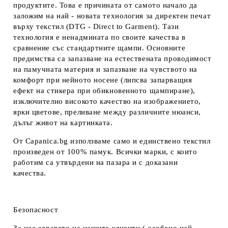
продуктите. Това е причината от самото начало да
заложим на най - новата технология за директен печат
върху текстил (DTG - Direct to Garment). Тази
технология е ненадмината по своите качества в
сравнение със стандартните щампи. Основните
предимства са запазване на естествената проводимост
на памучната материя и запазване на чувството на
комфорт при нейното носене (липсва запарващия
ефект на стикера при обикновенното щампиране),
изключително високото качество на изображението,
ярки цветове, преливане между различните нюанси,
дълъг живот на картинката.
От Capanica.bg използваме само и единствено текстил
произведен от 100% памук. Всички марки, с които
работим са утвърдени на пазара и с доказани
качества.
Безопасност