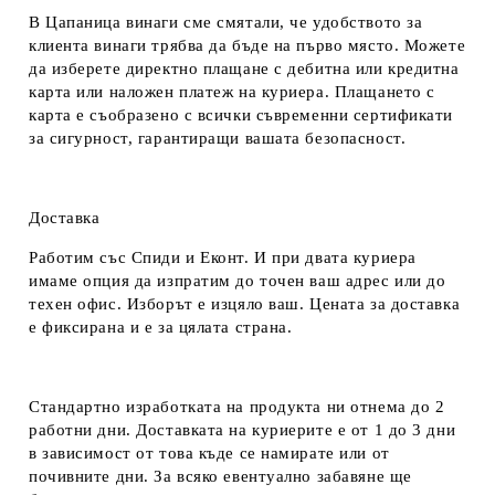
В Цапаница винаги сме смятали, че удобството за
клиента винаги трябва да бъде на първо място. Можете
да изберете директно плащане с дебитна или кредитна
карта или наложен платеж на куриера. Плащането с
карта е съобразено с всички съвременни сертификати
за сигурност, гарантиращи вашата безопасност.
Доставка
Работим със Спиди и Еконт. И при двата куриера
имаме опция да изпратим до точен ваш адрес или до
техен офис. Изборът е изцяло ваш. Цената за доставка
е фиксирана и е за цялата страна.
Стандартно изработката на продукта ни отнема до 2
работни дни. Доставката на куриерите е от 1 до 3 дни
в зависимост от това къде се намирате или от
почивните дни. За всяко евентуално забавяне ще