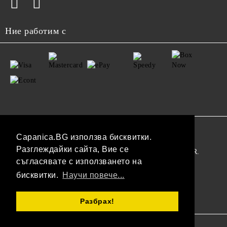
Ние работим с
GDPR
Capanica.BG използва бисквитки.
Разглеждайки сайта, Вие се
Нашият онлайн магазин е 100% съобразен с GDPR.
съгласявате с използването на
Прочетете нашата политика
бисквитки.
Научи повече...
Моите лични данни
Разбрах!
Онлайн магазин от SELITON