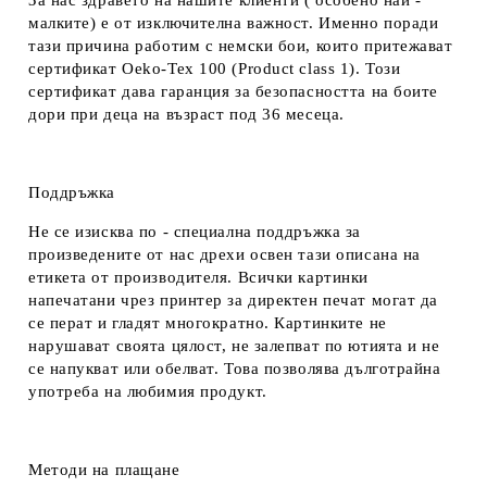
За нас здравето на нашите клиенти ( особено най -
малките) е от изключителна важност. Именно поради
тази причина работим с немски бои, които притежават
сертификат Oeko-Tex 100 (Product class 1). Този
сертификат дава гаранция за безопасността на боите
дори при деца на възраст под 36 месеца.
Поддръжка
Не се изисква по - специална поддръжка за
произведените от нас дрехи освен тази описана на
етикета от производителя. Всички картинки
напечатани чрез принтер за директен печат могат да
се перат и гладят многократно. Картинките не
нарушават своята цялост, не залепват по ютията и не
се напукват или обелват. Това позволява дълготрайна
употреба на любимия продукт.
Методи на плащане