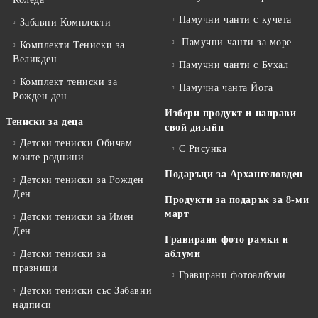
Памучни чанти с кучета
Забавни Комплекти
Памучни чанти за море
Комплекти Тениски за
Великден
Памучни чанти с Бухал
Комплект тениски за
Памучна чанта Йога
Рожден ден
Избери продукт и направи
Тениски за деца
свой дизайн
Детски тениски Обичам
С Рисунка
моите роднини
Подаръци за Архангеловден
Детски тениски за Рожден
Ден
Продукти за подарък за 8-ми
март
Детски тениски за Имен
Ден
Гравирани фото рамки и
Детски тениски за
аблуми
празници
Гравирани фотоалбуми
Детски тениски със Забавни
надписи