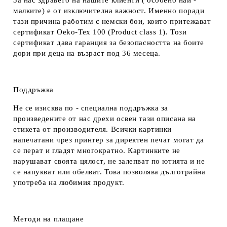
За нас здравето на нашите клиенти ( особено най -
малките) е от изключителна важност. Именно поради
тази причина работим с немски бои, които притежават
сертификат Oeko-Tex 100 (Product class 1). Този
сертификат дава гаранция за безопасността на боите
дори при деца на възраст под 36 месеца.
Поддръжка
Не се изисква по - специална поддръжка за
произведените от нас дрехи освен тази описана на
етикета от производителя. Всички картинки
напечатани чрез принтер за директен печат могат да
се перат и гладят многократно. Картинките не
нарушават своята цялост, не залепват по ютията и не
се напукват или обелват. Това позволява дълготрайна
употреба на любимия продукт.
Методи на плащане