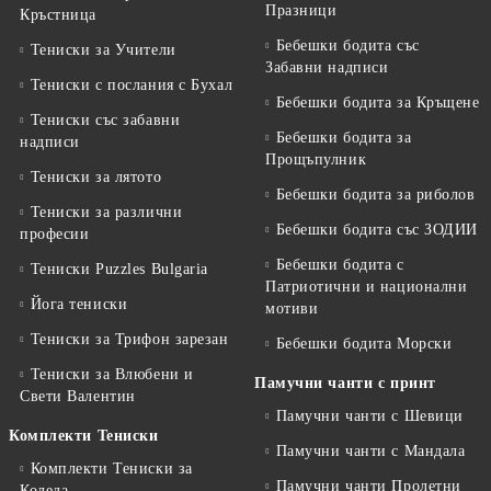
Празници
Кръстница
Бебешки бодита със
Тениски за Учители
Забавни надписи
Тениски с послания с Бухал
Бебешки бодита за Кръщене
Тениски със забавни
Бебешки бодита за
надписи
Прощъпулник
Тениски за лятото
Бебешки бодита за риболов
Тениски за различни
Бебешки бодита със ЗОДИИ
професии
Бебешки бодита с
Тениски Puzzles Bulgaria
Патриотични и национални
Йога тениски
мотиви
Тениски за Трифон зарезан
Бебешки бодита Морски
Тениски за Влюбени и
Памучни чанти с принт
Свети Валентин
Памучни чанти с Шевици
Комплекти Тениски
Памучни чанти с Мандала
Комплекти Тениски за
Памучни чанти Пролетни
Коледа