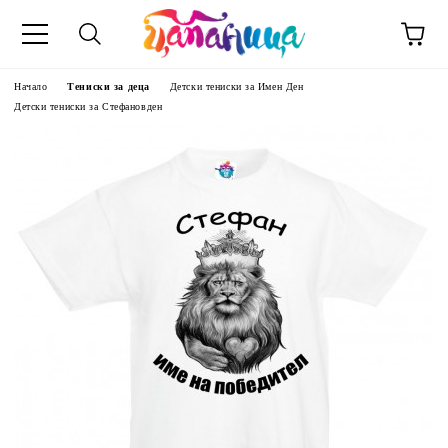
Начало
Тениски за деца
Детски тениски за Имен Ден
Детски тениски за Стефановден