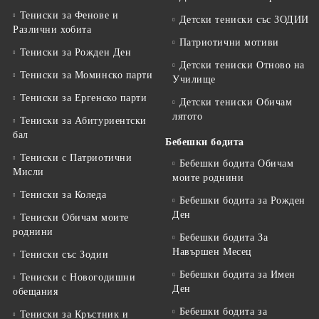
Тениски за Фенове и
Детски тениски със ЗОДИИ
Различни хобита
Патриотични мотиви
Тениски за Рожден Ден
Детски тениски Отново на
Тениски за Mоминско парти
Училище
Тениски за Eргенско парти
Детски тениски Обичам
лятото
Тениски за Aбитуриентски
бал
Бебешки бодита
Тениски с Патриотични
Бебешки бодита Обичам
Мисли
моите роднини
Тениски за Коледа
Бебешки бодита за Рожден
Ден
Тениски Обичам моите
роднини
Бебешки бодита За
Навършен Месец
Тениски със Зодии
Бебешки бодита за Имен
Тениски с Новогодишни
Ден
обещания
Бебешки бодита за
Тениски за Кръстник и