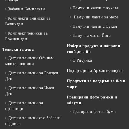
Памучни чанти с кучета
Забавни Комплекти
Памучни чанти за море
Комплекти Тениски за
Великден
Памучни чанти с Бухал
Комплект тениски за
Памучна чанта Йога
Рожден ден
Избери продукт и направи
Тениски за деца
свой дизайн
Детски тениски Обичам
С Рисунка
моите роднини
Подаръци за Архангеловден
Детски тениски за Рожден
Ден
Продукти за подарък за 8-ми
март
Детски тениски за Имен
Ден
Гравирани фото рамки и
Детски тениски за
аблуми
празници
Гравирани фотоалбуми
Детски тениски със Забавни
надписи