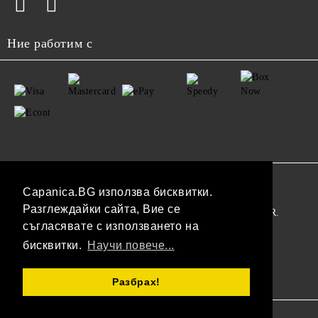
Ние работим с
GDPR
Capanica.BG използва бисквитки.
Разглеждайки сайта, Вие се
Нашият онлайн магазин е 100% съобразен с GDPR.
съгласявате с използването на
Прочетете нашата политика
бисквитки.
Научи повече...
Моите лични данни
Разбрах!
Онлайн магазин от SELITON