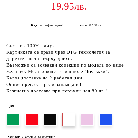
19.95лв.
Код:
2-Стефановден-28
Тегло:
0.150
кг
Състав - 100% памук.
Картинката се прави чрез DTG технология за
директен печат върху дрехи.
Възможни са всякакви корекции по модела по ваше
желание. Моля опишете ги в поле "Бележки".
Бърза доставка до 2 работни дни!
Опция преглед преди заплащане!
Безплатна доставка при поръчки над 80 лв !
Цвят:
Размер Детски тениски: