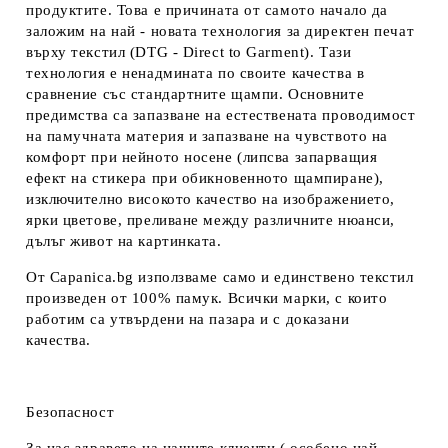
продуктите. Това е причината от самото начало да
заложим на най - новата технология за директен печат
върху текстил (DTG - Direct to Garment). Тази
технология е ненадмината по своите качества в
сравнение със стандартните щампи. Основните
предимства са запазване на естествената проводимост
на памучната материя и запазване на чувството на
комфорт при нейното носене (липсва запарващия
ефект на стикера при обикновенното щампиране),
изключително високото качество на изображението,
ярки цветове, преливане между различните нюанси,
дълъг живот на картинката.
От Capanica.bg използваме само и единствено текстил
произведен от 100% памук. Всички марки, с които
работим са утвърдени на пазара и с доказани
качества.
Безопасност