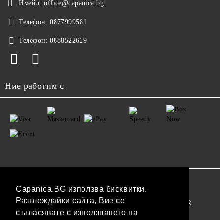
Имейл:
office@capanica.bg
Телефон:
0877999581
Телефон:
0888522629
Ние работим с
GDPR
Capanica.BG използва бисквитки.
Разглеждайки сайта, Вие се
Нашият онлайн магазин е 100% съобразен с GDPR.
съгласявате с използването на
Прочетете нашата политика