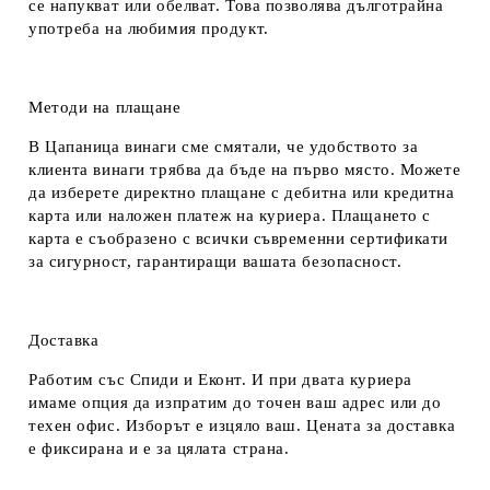
се напукват или обелват. Това позволява дълготрайна
употреба на любимия продукт.
Методи на плащане
В Цапаница винаги сме смятали, че удобството за
клиента винаги трябва да бъде на първо място. Можете
да изберете директно плащане с дебитна или кредитна
карта или наложен платеж на куриера. Плащането с
карта е съобразено с всички съвременни сертификати
за сигурност, гарантиращи вашата безопасност.
Доставка
Работим със Спиди и Еконт. И при двата куриера
имаме опция да изпратим до точен ваш адрес или до
техен офис. Изборът е изцяло ваш. Цената за доставка
е фиксирана и е за цялата страна.