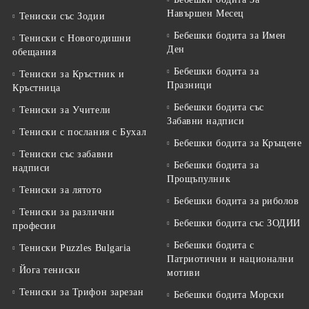
Навършен Месец
Тениски със Зодии
Бебешки бодита за Имен
Тениски с Новогодишни
Ден
обещания
Бебешки бодита за
Тениски за Кръстник и
Празници
Кръстница
Бебешки бодита със
Тениски за Учители
Забавни надписи
Тениски с послания с Бухал
Бебешки бодита за Кръщене
Тениски със забавни
Бебешки бодита за
надписи
Прощъпулник
Тениски за лятото
Бебешки бодита за риболов
Тениски за различни
Бебешки бодита със ЗОДИИ
професии
Бебешки бодита с
Тениски Puzzles Bulgaria
Патриотични и национални
Йога тениски
мотиви
Тениски за Трифон зарезан
Бебешки бодита Морски