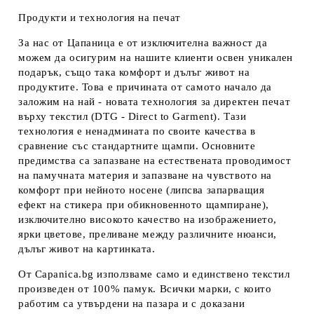
Продукти и технология на печат
За нас от Цапаница е от изключителна важност да
можем да осигурим на нашите клиенти освен уникален
подарък, също така комфорт и дълъг живот на
продуктите. Това е причината от самото начало да
заложим на най - новата технология за директен печат
върху текстил (DTG - Direct to Garment). Тази
технология е ненадмината по своите качества в
сравнение със стандартните щампи. Основните
предимства са запазване на естествената проводимост
на памучната материя и запазване на чувството на
комфорт при нейното носене (липсва запарващия
ефект на стикера при обикновенното щампиране),
изключително високото качество на изображението,
ярки цветове, преливане между различните нюанси,
дълъг живот на картинката.
От Capanica.bg използваме само и единствено текстил
произведен от 100% памук. Всички марки, с които
работим са утвърдени на пазара и с доказани