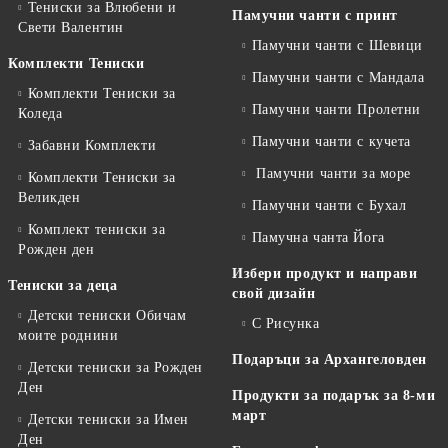
Тениски за Влюбени и
Памучни чанти с принт
Свети Валентин
Памучни чанти с Шевици
Комплекти Тениски
Памучни чанти с Мандала
Комплекти Тениски за
Памучни чанти Пролетни
Коледа
Памучни чанти с кучета
Забавни Комплекти
Памучни чанти за море
Комплекти Тениски за
Великден
Памучни чанти с Бухал
Комплект тениски за
Памучна чанта Йога
Рожден ден
Избери продукт и направи
Тениски за деца
свой дизайн
Детски тениски Обичам
С Рисунка
моите роднини
Подаръци за Архангеловден
Детски тениски за Рожден
Ден
Продукти за подарък за 8-ми
март
Детски тениски за Имен
Ден