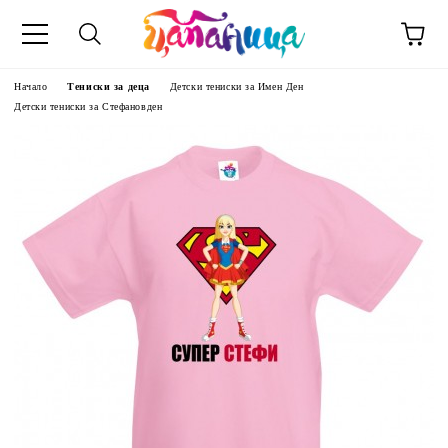
Начало
Тениски за деца
Детски тениски за Имен Ден
Детски тениски за Стефановден