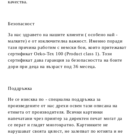
качества.
Безопасност
За нас здравето на нашите клиенти ( особено най -
малките) е от изключителна важност. Именно поради
тази причина работим с немски бои, които притежават
сертификат Oeko-Tex 100 (Product class 1). Този
сертификат дава гаранция за безопасността на боите
дори при деца на възраст под 36 месеца.
Поддръжка
Не се изисква по - специална поддръжка за
произведените от нас дрехи освен тази описана на
етикета от производителя. Всички картинки
напечатани чрез принтер за директен печат могат да
се перат и гладят многократно. Картинките не
нарушават своята цялост, не залепват по ютията и не