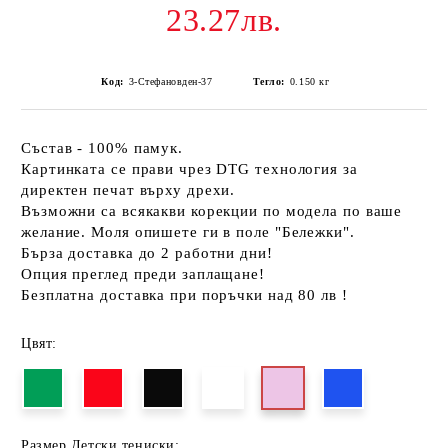
23.27лв.
Код:
3-Стефановден-37
Тегло:
0.150
кг
Състав - 100% памук.
Картинката се прави чрез DTG технология за
директен печат върху дрехи.
Възможни са всякакви корекции по модела по ваше
желание. Моля опишете ги в поле "Бележки".
Бърза доставка до 2 работни дни!
Опция преглед преди заплащане!
Безплатна доставка при поръчки над 80 лв !
Цвят:
Размер Детски тениски: