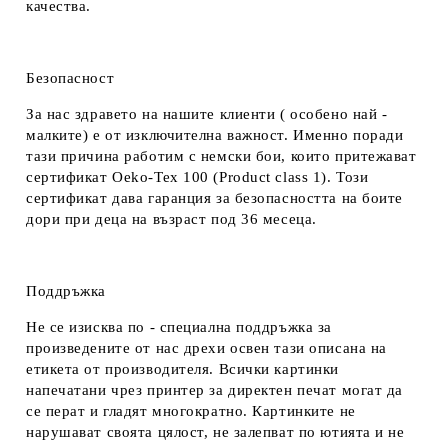
качества.
Безопасност
За нас здравето на нашите клиенти ( особено най -
малките) е от изключителна важност. Именно поради
тази причина работим с немски бои, които притежават
сертификат Oeko-Tex 100 (Product class 1). Този
сертификат дава гаранция за безопасността на боите
дори при деца на възраст под 36 месеца.
Поддръжка
Не се изисква по - специална поддръжка за
произведените от нас дрехи освен тази описана на
етикета от производителя. Всички картинки
напечатани чрез принтер за директен печат могат да
се перат и гладят многократно. Картинките не
нарушават своята цялост, не залепват по ютията и не