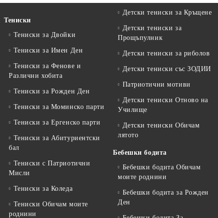
Детски тениски за Кръщене
Тениски
Детски тениски за
Тениски за Двойки
Прощъпулник
Тениски за Имен Ден
Детски тениски за риболов
Тениски за Фенове и
Детски тениски със ЗОДИИ
Различни хобита
Патриотични мотиви
Тениски за Рожден Ден
Детски тениски Отново на
Тениски за Mоминско парти
Училище
Тениски за Eргенско парти
Детски тениски Обичам
лятото
Тениски за Aбитуриентски
бал
Бебешки бодита
Тениски с Патриотични
Бебешки бодита Обичам
Мисли
моите роднини
Тениски за Коледа
Бебешки бодита за Рожден
Ден
Тениски Обичам моите
роднини
Бебешки бодита За