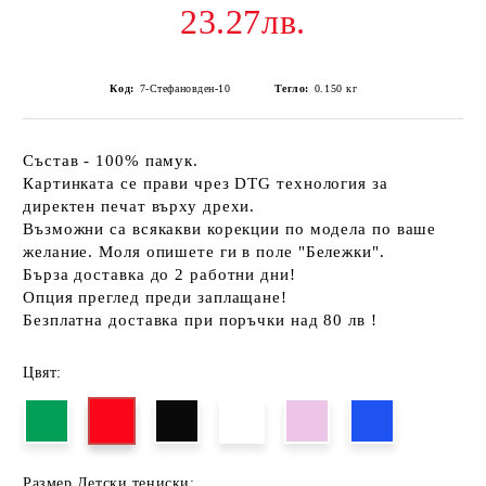
23.27лв.
Код:
7-Стефановден-10
Тегло:
0.150
кг
Състав - 100% памук.
Картинката се прави чрез DTG технология за
директен печат върху дрехи.
Възможни са всякакви корекции по модела по ваше
желание. Моля опишете ги в поле "Бележки".
Бърза доставка до 2 работни дни!
Опция преглед преди заплащане!
Безплатна доставка при поръчки над 80 лв !
Цвят:
Размер Детски тениски: