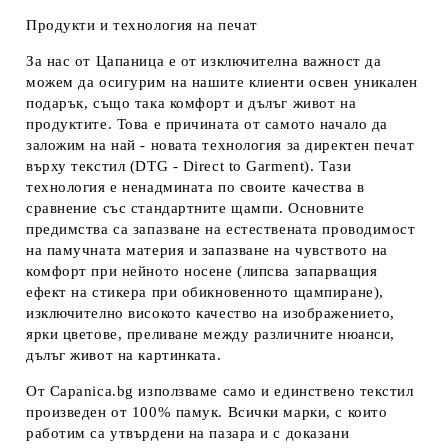
Продукти и технология на печат
За нас от Цапаница е от изключителна важност да
можем да осигурим на нашите клиенти освен уникален
подарък, също така комфорт и дълъг живот на
продуктите. Това е причината от самото начало да
заложим на най - новата технология за директен печат
върху текстил (DTG - Direct to Garment). Тази
технология е ненадмината по своите качества в
сравнение със стандартните щампи. Основните
предимства са запазване на естествената проводимост
на памучната материя и запазване на чувството на
комфорт при нейното носене (липсва запарващия
ефект на стикера при обикновенното щампиране),
изключително високото качество на изображението,
ярки цветове, преливане между различните нюанси,
дълъг живот на картинката.
От Capanica.bg използваме само и единствено текстил
произведен от 100% памук. Всички марки, с които
работим са утвърдени на пазара и с доказани