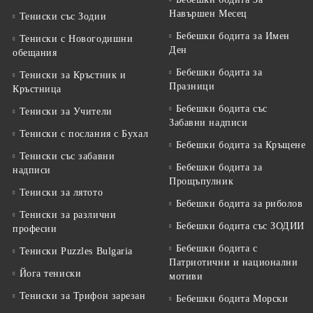
Навършен Месец
Тениски със Зодии
Бебешки бодита за Имен
Тениски с Новогодишни
Ден
обещания
Бебешки бодита за
Тениски за Кръстник и
Празници
Кръстница
Бебешки бодита със
Тениски за Учители
Забавни надписи
Тениски с послания с Бухал
Бебешки бодита за Кръщене
Тениски със забавни
Бебешки бодита за
надписи
Прощъпулник
Тениски за лятото
Бебешки бодита за риболов
Тениски за различни
Бебешки бодита със ЗОДИИ
професии
Бебешки бодита с
Тениски Puzzles Bulgaria
Патриотични и национални
Йога тениски
мотиви
Тениски за Трифон зарезан
Бебешки бодита Морски