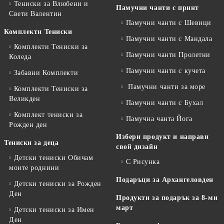
Тениски за Влюбени и
Памучни чанти с принт
Свети Валентин
Памучни чанти с Шевици
Комплекти Тениски
Памучни чанти с Мандала
Комплекти Тениски за
Памучни чанти Пролетни
Коледа
Памучни чанти с кучета
Забавни Комплекти
Памучни чанти за море
Комплекти Тениски за
Великден
Памучни чанти с Бухал
Комплект тениски за
Памучна чанта Йога
Рожден ден
Избери продукт и направи
Тениски за деца
свой дизайн
Детски тениски Обичам
С Рисунка
моите роднини
Подаръци за Архангеловден
Детски тениски за Рожден
Ден
Продукти за подарък за 8-ми
март
Детски тениски за Имен
Ден