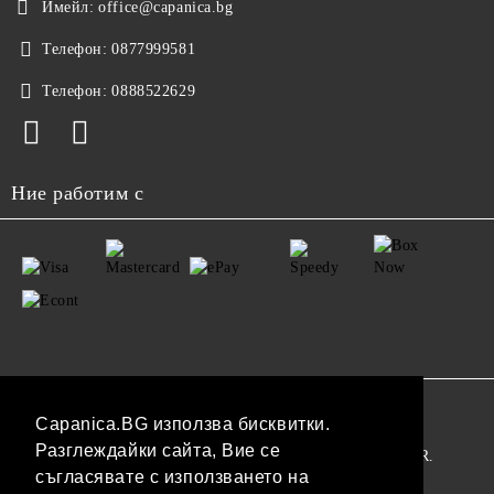
Имейл:
office@capanica.bg
Телефон:
0877999581
Телефон:
0888522629
Ние работим с
GDPR
Capanica.BG използва бисквитки.
Разглеждайки сайта, Вие се
Нашият онлайн магазин е 100% съобразен с GDPR.
съгласявате с използването на
Прочетете нашата политика