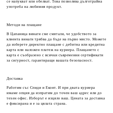
се напукват или обелват. Това позволява дълготрайна
употреба на любимия продукт.
Методи на плащане
В Цапаница винаги сме смятали, че удобството за
клиента винаги трябва да бъде на първо място. Можете
да изберете директно плащане с дебитна или кредитна
карта или наложен платеж на куриера. Плащането с
карта е съобразено с всички съвременни сертификати
за сигурност, гарантиращи вашата безопасност.
Доставка
Работим със Спиди и Еконт. И при двата куриера
имаме опция да изпратим до точен ваш адрес или до
техен офис. Изборът е изцяло ваш. Цената за доставка
е фиксирана и е за цялата страна.