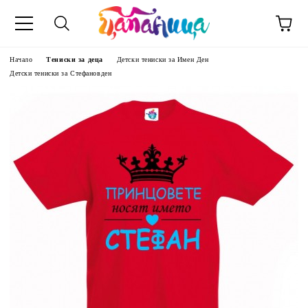
Начало
Тениски за деца
Детски тениски за Имен Ден
Детски тениски за Стефановден