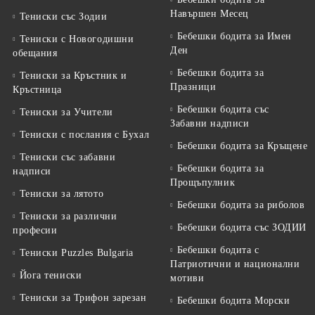
Навършен Месец
Тениски със Зодии
Бебешки бодита за Имен
Тениски с Новогодишни
Ден
обещания
Бебешки бодита за
Тениски за Кръстник и
Празници
Кръстница
Бебешки бодита със
Тениски за Учители
Забавни надписи
Тениски с послания с Бухал
Бебешки бодита за Кръщене
Тениски със забавни
Бебешки бодита за
надписи
Прощъпулник
Тениски за лятото
Бебешки бодита за риболов
Тениски за различни
Бебешки бодита със ЗОДИИ
професии
Бебешки бодита с
Тениски Puzzles Bulgaria
Патриотични и национални
Йога тениски
мотиви
Тениски за Трифон зарезан
Бебешки бодита Морски