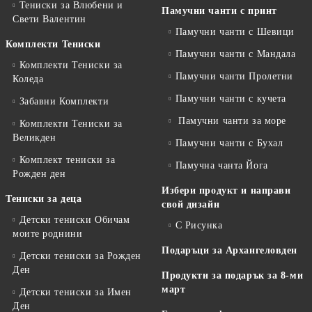
Тениски за Влюбени и
Памучни чанти с принт
Свети Валентин
Памучни чанти с Шевици
Комплекти Тениски
Памучни чанти с Мандала
Комплекти Тениски за
Памучни чанти Пролетни
Коледа
Памучни чанти с кучета
Забавни Комплекти
Памучни чанти за море
Комплекти Тениски за
Великден
Памучни чанти с Бухал
Комплект тениски за
Памучна чанта Йога
Рожден ден
Избери продукт и направи
Тениски за деца
свой дизайн
Детски тениски Обичам
С Рисунка
моите роднини
Подаръци за Архангеловден
Детски тениски за Рожден
Ден
Продукти за подарък за 8-ми
март
Детски тениски за Имен
Ден