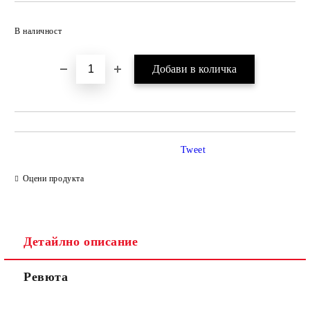
Добави в желани
В наличност
Tweet
Оцени продукта
Детайлно описание
Ревюта