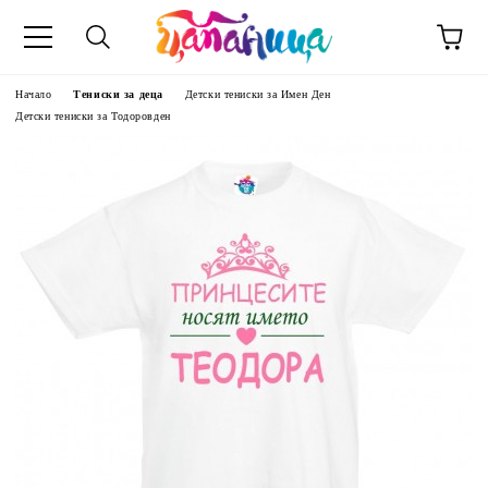
Начало
Тениски за деца
Детски тениски за Имен Ден
Детски тениски за Тодоровден