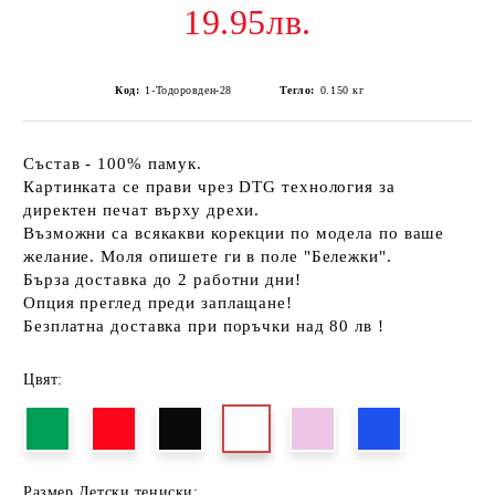
19.95лв.
Код:
1-Тодоровден-28
Тегло:
0.150
кг
Състав - 100% памук.
Картинката се прави чрез DTG технология за
директен печат върху дрехи.
Възможни са всякакви корекции по модела по ваше
желание. Моля опишете ги в поле "Бележки".
Бърза доставка до 2 работни дни!
Опция преглед преди заплащане!
Безплатна доставка при поръчки над 80 лв !
Цвят:
Размер Детски тениски: