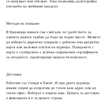
се напукват или обелват. Това позволява дълготрайна
употреба на любимия продукт.
Методи на плащане
В Цапаница винаги сме смятали, че удобството за
клиента винаги трябва да бъде на първо място. Можете
да изберете директно плащане с дебитна или кредитна
карта или наложен платеж на куриера. Плащането с
карта е съобразено с всички съвременни сертификати
за сигурност, гарантиращи вашата безопасност.
Доставка
Работим със Спиди и Еконт. И при двата куриера
имаме опция да изпратим до точен ваш адрес или до
техен офис. Изборът е изцяло ваш. Цената за доставка
е фиксирана и е за цялата страна.