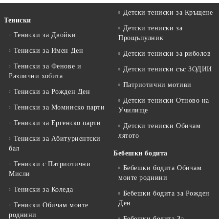
Детски тениски за Кръщене
Тениски
Детски тениски за
Тениски за Двойки
Прощъпулник
Тениски за Имен Ден
Детски тениски за риболов
Тениски за Фенове и
Детски тениски със ЗОДИИ
Различни хобита
Патриотични мотиви
Тениски за Рожден Ден
Детски тениски Отново на
Тениски за Mоминско парти
Училище
Тениски за Eргенско парти
Детски тениски Обичам
лятото
Тениски за Aбитуриентски
бал
Бебешки бодита
Тениски с Патриотични
Бебешки бодита Обичам
Мисли
моите роднини
Тениски за Коледа
Бебешки бодита за Рожден
Ден
Тениски Обичам моите
роднини
Бебешки бодита За