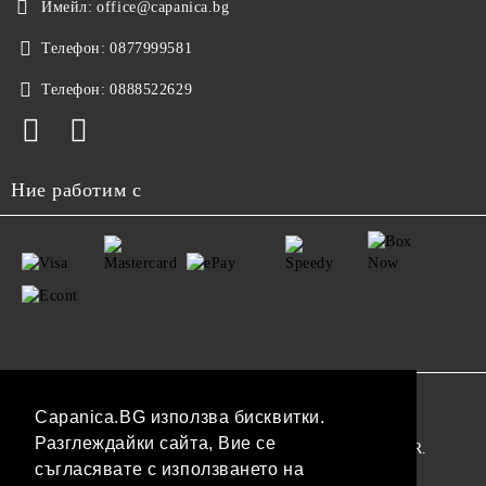
Имейл:
office@capanica.bg
Телефон:
0877999581
Телефон:
0888522629
Ние работим с
GDPR
Capanica.BG използва бисквитки.
Разглеждайки сайта, Вие се
Нашият онлайн магазин е 100% съобразен с GDPR.
съгласявате с използването на
Прочетете нашата политика