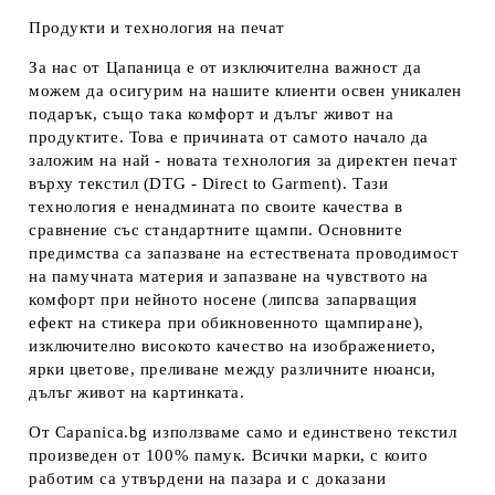
Продукти и технология на печат
За нас от Цапаница е от изключителна важност да
можем да осигурим на нашите клиенти освен уникален
подарък, също така комфорт и дълъг живот на
продуктите. Това е причината от самото начало да
заложим на най - новата технология за директен печат
върху текстил (DTG - Direct to Garment). Тази
технология е ненадмината по своите качества в
сравнение със стандартните щампи. Основните
предимства са запазване на естествената проводимост
на памучната материя и запазване на чувството на
комфорт при нейното носене (липсва запарващия
ефект на стикера при обикновенното щампиране),
изключително високото качество на изображението,
ярки цветове, преливане между различните нюанси,
дълъг живот на картинката.
От Capanica.bg използваме само и единствено текстил
произведен от 100% памук. Всички марки, с които
работим са утвърдени на пазара и с доказани