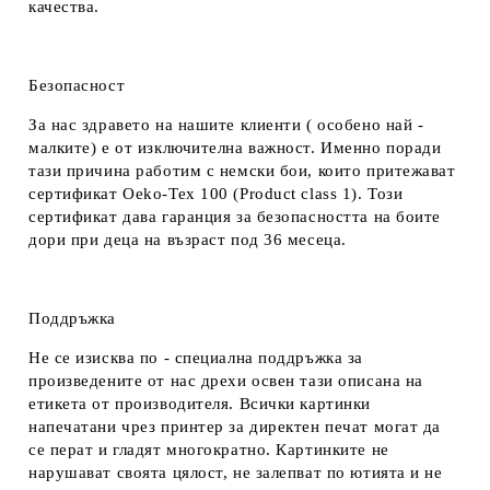
качества.
Безопасност
За нас здравето на нашите клиенти ( особено най -
малките) е от изключителна важност. Именно поради
тази причина работим с немски бои, които притежават
сертификат Oeko-Tex 100 (Product class 1). Този
сертификат дава гаранция за безопасността на боите
дори при деца на възраст под 36 месеца.
Поддръжка
Не се изисква по - специална поддръжка за
произведените от нас дрехи освен тази описана на
етикета от производителя. Всички картинки
напечатани чрез принтер за директен печат могат да
се перат и гладят многократно. Картинките не
нарушават своята цялост, не залепват по ютията и не