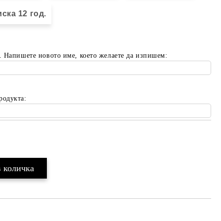
ска 12 год.
. Напишете новото име, което желаете да изпишем:
родукта:
Добави в желани