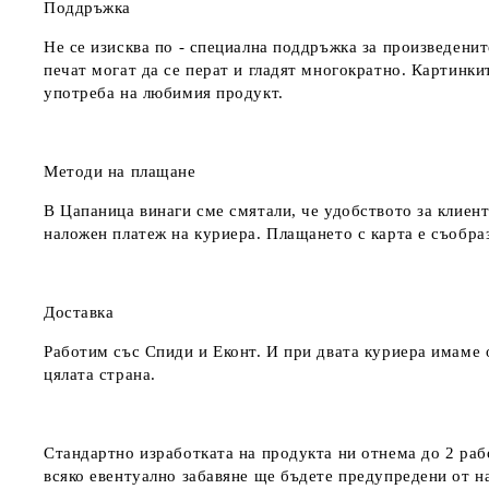
Поддръжка
Не се изисква по - специална поддръжка за произведенит
печат могат да се перат и гладят многократно. Картинкит
употреба на любимия продукт.
Методи на плащане
В Цапаница винаги сме смятали, че удобството за клиент
наложен платеж на куриера. Плащането с карта е съобра
Доставка
Работим със Спиди и Еконт. И при двата куриера имаме о
цялата страна.
Стандартно изработката на продукта ни отнема до 2 рабо
всяко евентуално забавяне ще бъдете предупредени от 