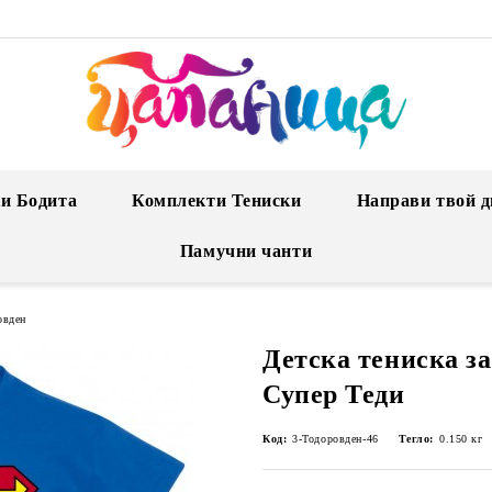
и Бодита
Комплекти Тениски
Направи твой д
Памучни чанти
овден
Детска тениска за
Супер Теди
Код:
3-Тодоровден-46
Тегло:
0.150
кг