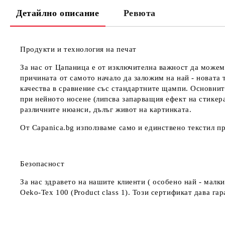
Детайлно описание
Ревюта
Продукти и технология на печат
За нас от Цапаница е от изключителна важност да можем
причината от самото начало да заложим на най - новата 
качества в сравнение със стандартните щампи. Основнит
при нейното носене (липсва запарващия ефект на стикер
различните нюанси, дълъг живот на картинката.
От Capanica.bg използваме само и единствено текстил пр
Безопасност
За нас здравето на нашите клиенти ( особено най - мал
Oeko-Tex 100 (Product class 1). Този сертификат дава г