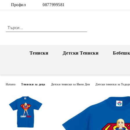
Профил
0877999581
Тениски
Детски Тениски
Бебешк
Начало
Тениски за деца
Детски тениски за Имен Ден
Детски тениски за Тодор