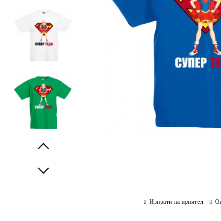
Prev
Next
Изпрати на приятел
О