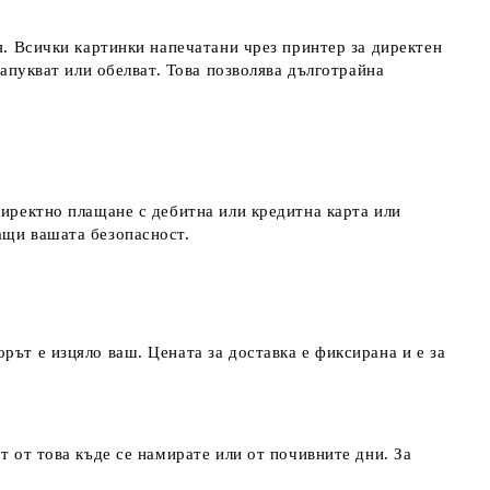
я. Всички картинки напечатани чрез принтер за директен
напукват или обелват. Това позволява дълготрайна
директно плащане с дебитна или кредитна карта или
ращи вашата безопасност.
рът е изцяло ваш. Цената за доставка е фиксирана и е за
т от това къде се намирате или от почивните дни. За