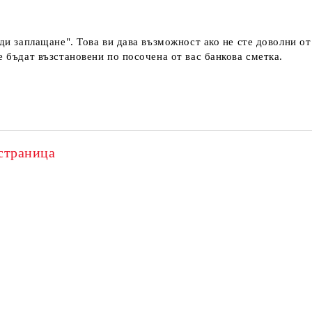
еди заплащане". Това ви дава възможност ако не сте доволни о
е бъдат възстановени по посочена от вас банкова сметка.
страница