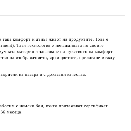
 така комфорт и дълъг живот на продуктите. Това е
arment). Тази технология е ненадмината по своите
мучната материя и запазване на чувството на комфорт
ство на изображението, ярки цветове, преливане между
върдени на пазара и с доказани качества.
работим с немски бои, които притежават сертификат
д 36 месеца.