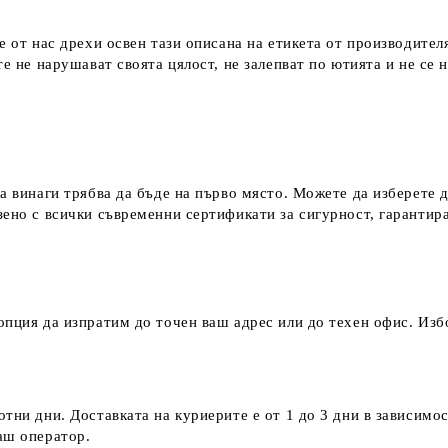
е от нас дрехи освен тази описана на етикета от производител
е не нарушават своята цялост, не залепват по ютията и не се 
а винаги трябва да бъде на първо място. Можете да изберете 
зено с всички съвременни сертификати за сигурност, гаранти
пция да изпратим до точен ваш адрес или до техен офис. Избо
тни дни. Доставката на куриерите е от 1 до 3 дни в зависимос
наш оператор.