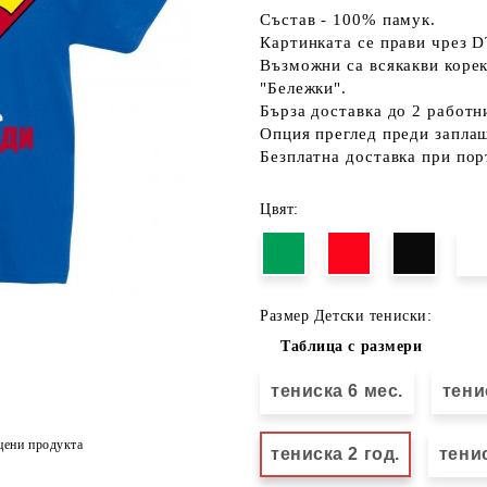
Състав - 100% памук.
Картинката се прави чрез D
Възможни са всякакви коре
"Бележки".
Бърза доставка до 2 работн
Опция преглед преди запла
Безплатна доставка при пор
Цвят:
Размер Детски тениски:
Таблица с размери
тениска 6 мес.
тени
цени продукта
тениска 2 год.
тенис