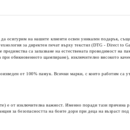
 да осигурим на нашите клиенти освен уникален подарък, също
технология за директен печат върху текстил (DTG - Direct to G
е предимства са запазване на естествената проводимост на па
а при обикновенното щампиране), изключително високото каче
оизведен от 100% памук. Всички марки, с които работим са ут
ките) е от изключителна важност. Именно поради тази причина 
аранция за безопасността на боите дори при деца на възраст по