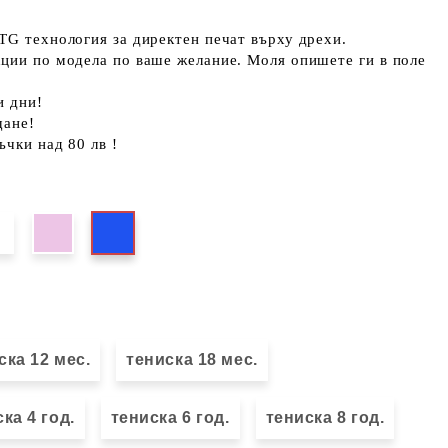
TG технология за директен печат върху дрехи.
кции по модела по ваше желание. Моля опишете ги в поле
и дни!
щане!
ъчки над 80 лв !
ска 12 мес.
тениска 18 мес.
ка 4 год.
тениска 6 год.
тениска 8 год.