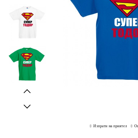
Prev
Next
Изпрати на приятел
О