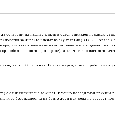
 да осигурим на нашите клиенти освен уникален подарък, също
технология за директен печат върху текстил (DTG - Direct to G
е предимства са запазване на естествената проводимост на па
а при обикновенното щампиране), изключително високото каче
оизведен от 100% памук. Всички марки, с които работим са ут
ките) е от изключителна важност. Именно поради тази причина 
аранция за безопасността на боите дори при деца на възраст по