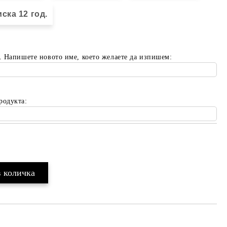
ска 12 год.
. Напишете новото име, което желаете да изпишем:
родукта:
Добави в желани