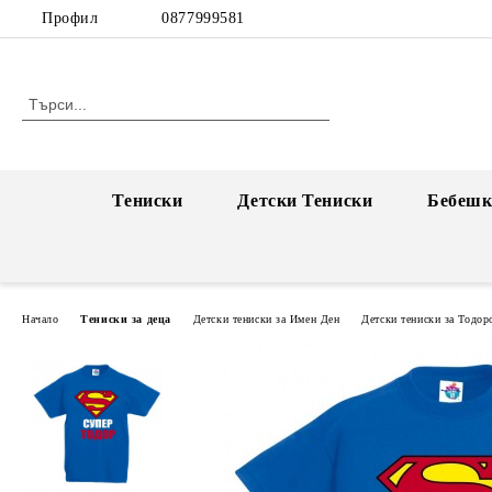
Профил
0877999581
Тениски
Детски Тениски
Бебешк
Начало
Тениски за деца
Детски тениски за Имен Ден
Детски тениски за Тодор