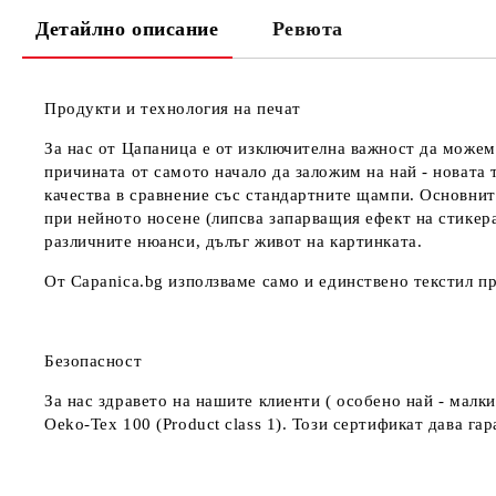
Детайлно описание
Ревюта
Продукти и технология на печат
За нас от Цапаница е от изключителна важност да можем
причината от самото начало да заложим на най - новата 
качества в сравнение със стандартните щампи. Основнит
при нейното носене (липсва запарващия ефект на стикер
различните нюанси, дълъг живот на картинката.
От Capanica.bg използваме само и единствено текстил пр
Безопасност
За нас здравето на нашите клиенти ( особено най - мал
Oeko-Tex 100 (Product class 1). Този сертификат дава г