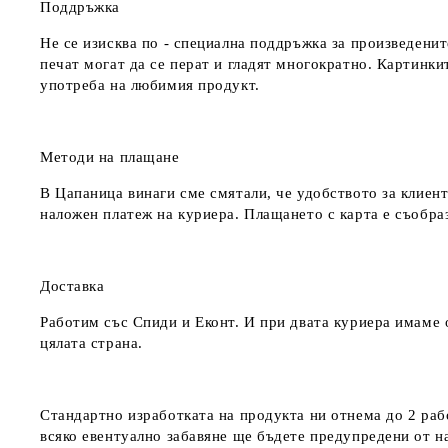
Поддръжка
Не се изисква по - специална поддръжка за произведенит
печат могат да се перат и гладят многократно. Картинкит
употреба на любимия продукт.
Методи на плащане
В Цапаница винаги сме смятали, че удобството за клиент
наложен платеж на куриера. Плащането с карта е съобра
Доставка
Работим със Спиди и Еконт. И при двата куриера имаме о
цялата страна.
Стандартно изработката на продукта ни отнема до 2 рабо
всяко евентуално забавяне ще бъдете предупредени от 