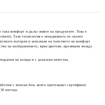
 така комфорт и дълъг живот на продуктите. Това е
arment). Тази технология е ненадмината по своите
мучната материя и запазване на чувството на комфорт
ство на изображението, ярки цветове, преливане между
върдени на пазара и с доказани качества.
работим с немски бои, които притежават сертификат
д 36 месеца.