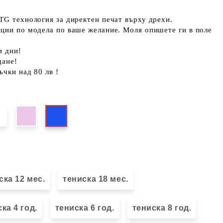
TG технология за директен печат върху дрехи.
кции по модела по ваше желание. Моля опишете ги в поле
и дни!
щане!
ъчки над 80 лв !
ска 12 мес.
тениска 18 мес.
ка 4 год.
тениска 6 год.
тениска 8 год.