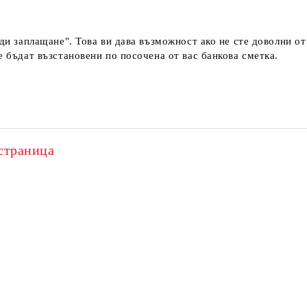
еди заплащане". Това ви дава възможност ако не сте доволни о
е бъдат възстановени по посочена от вас банкова сметка.
страница