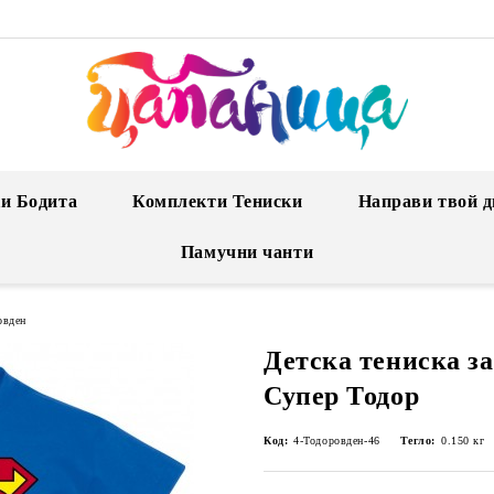
и Бодита
Комплекти Тениски
Направи твой д
Памучни чанти
овден
Детска тениска за
Супер Тодор
Код:
4-Тодоровден-46
Тегло:
0.150
кг