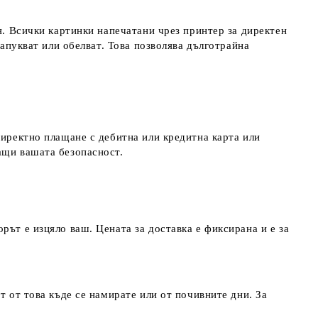
я. Всички картинки напечатани чрез принтер за директен
напукват или обелват. Това позволява дълготрайна
директно плащане с дебитна или кредитна карта или
ращи вашата безопасност.
рът е изцяло ваш. Цената за доставка е фиксирана и е за
т от това къде се намирате или от почивните дни. За