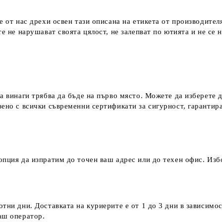
е от нас дрехи освен тази описана на етикета от производител
е не нарушават своята цялост, не залепват по ютията и не се 
а винаги трябва да бъде на първо място. Можете да изберете 
зено с всички съвременни сертификати за сигурност, гаранти
пция да изпратим до точен ваш адрес или до техен офис. Избо
тни дни. Доставката на куриерите е от 1 до 3 дни в зависимос
наш оператор.