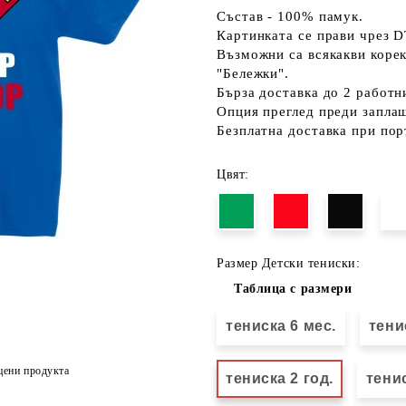
Състав - 100% памук.
Картинката се прави чрез D
Възможни са всякакви коре
"Бележки".
Бърза доставка до 2 работн
Опция преглед преди запла
Безплатна доставка при пор
Цвят:
Размер Детски тениски:
Таблица с размери
тениска 6 мес.
тени
цени продукта
тениска 2 год.
тенис