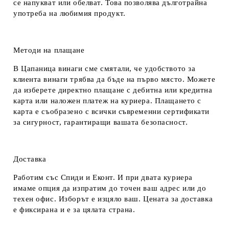
се напукват или обелват. Това позволява дълготрайна
употреба на любимия продукт.
Методи на плащане
В Цапаница винаги сме смятали, че удобството за
клиента винаги трябва да бъде на първо място. Можете
да изберете директно плащане с дебитна или кредитна
карта или наложен платеж на куриера. Плащането с
карта е съобразено с всички съвременни сертификати
за сигурност, гарантиращи вашата безопасност.
Доставка
Работим със Спиди и Еконт. И при двата куриера
имаме опция да изпратим до точен ваш адрес или до
техен офис. Изборът е изцяло ваш. Цената за доставка
е фиксирана и е за цялата страна.