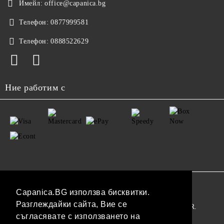
Имейл:
office@capanica.bg
Телефон:
0877999581
Телефон:
0888522629
Ние работим с
GDPR
Capanica.BG използва бисквитки.
Разглеждайки сайта, Вие се
Нашият онлайн магазин е 100% съобразен с GDPR.
съгласявате с използването на
Прочетете нашата политика