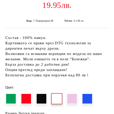
19.95лв.
Код:
7-Тодоровден-28
Тегло:
0.150
кг
Състав - 100% памук.
Картинката се прави чрез DTG технология за
директен печат върху дрехи.
Възможни са всякакви корекции по модела по ваше
желание. Моля опишете ги в поле "Бележки".
Бърза доставка до 2 работни дни!
Опция преглед преди заплащане!
Безплатна доставка при поръчки над 80 лв !
Цвят:
Размер Детски тениски: