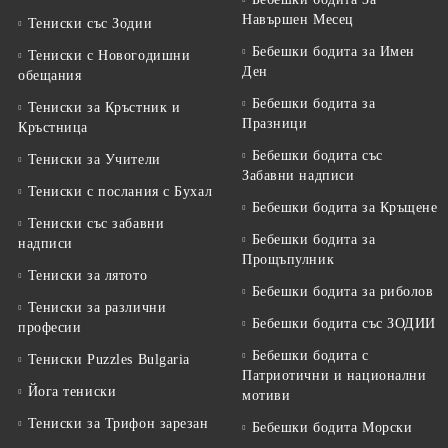
Навършен Месец
Тениски със Зодии
Бебешки бодита за Имен
Тениски с Новогодишни
Ден
обещания
Бебешки бодита за
Тениски за Кръстник и
Празници
Кръстница
Бебешки бодита със
Тениски за Учители
Забавни надписи
Тениски с послания с Бухал
Бебешки бодита за Кръщене
Тениски със забавни
Бебешки бодита за
надписи
Прощъпулник
Тениски за лятото
Бебешки бодита за риболов
Тениски за различни
Бебешки бодита със ЗОДИИ
професии
Бебешки бодита с
Тениски Puzzles Bulgaria
Патриотични и национални
Йога тениски
мотиви
Тениски за Трифон зарезан
Бебешки бодита Морски