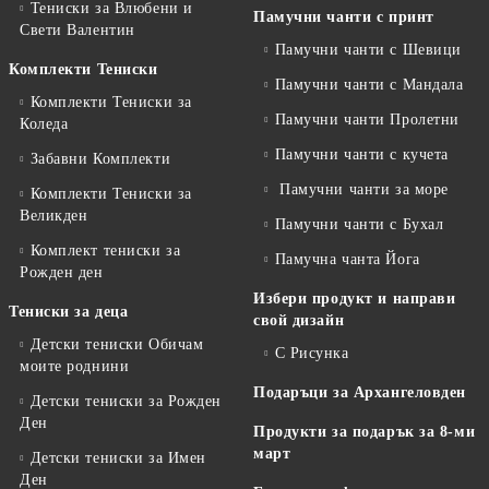
Тениски за Влюбени и
Памучни чанти с принт
Свети Валентин
Памучни чанти с Шевици
Комплекти Тениски
Памучни чанти с Мандала
Комплекти Тениски за
Памучни чанти Пролетни
Коледа
Памучни чанти с кучета
Забавни Комплекти
Памучни чанти за море
Комплекти Тениски за
Великден
Памучни чанти с Бухал
Комплект тениски за
Памучна чанта Йога
Рожден ден
Избери продукт и направи
Тениски за деца
свой дизайн
Детски тениски Обичам
С Рисунка
моите роднини
Подаръци за Архангеловден
Детски тениски за Рожден
Ден
Продукти за подарък за 8-ми
март
Детски тениски за Имен
Ден