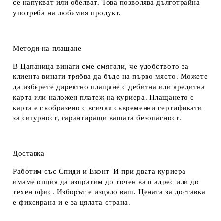
се напукват или обелват. Това позволява дълготрайна
употреба на любимия продукт.
Методи на плащане
В Цапаница винаги сме смятали, че удобството за
клиента винаги трябва да бъде на първо място. Можете
да изберете директно плащане с дебитна или кредитна
карта или наложен платеж на куриера. Плащането с
карта е съобразено с всички съвременни сертификати
за сигурност, гарантиращи вашата безопасност.
Доставка
Работим със Спиди и Еконт. И при двата куриера
имаме опция да изпратим до точен ваш адрес или до
техен офис. Изборът е изцяло ваш. Цената за доставка
е фиксирана и е за цялата страна.