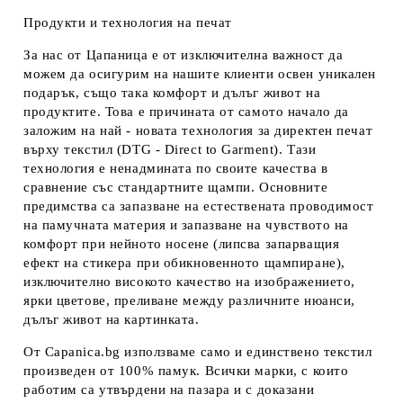
Продукти и технология на печат
За нас от Цапаница е от изключителна важност да
можем да осигурим на нашите клиенти освен уникален
подарък, също така комфорт и дълъг живот на
продуктите. Това е причината от самото начало да
заложим на най - новата технология за директен печат
върху текстил (DTG - Direct to Garment). Тази
технология е ненадмината по своите качества в
сравнение със стандартните щампи. Основните
предимства са запазване на естествената проводимост
на памучната материя и запазване на чувството на
комфорт при нейното носене (липсва запарващия
ефект на стикера при обикновенното щампиране),
изключително високото качество на изображението,
ярки цветове, преливане между различните нюанси,
дълъг живот на картинката.
От Capanica.bg използваме само и единствено текстил
произведен от 100% памук. Всички марки, с които
работим са утвърдени на пазара и с доказани