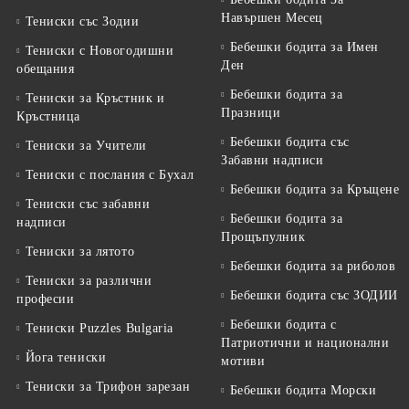
Навършен Месец
Тениски със Зодии
Бебешки бодита за Имен
Тениски с Новогодишни
Ден
обещания
Бебешки бодита за
Тениски за Кръстник и
Празници
Кръстница
Бебешки бодита със
Тениски за Учители
Забавни надписи
Тениски с послания с Бухал
Бебешки бодита за Кръщене
Тениски със забавни
Бебешки бодита за
надписи
Прощъпулник
Тениски за лятото
Бебешки бодита за риболов
Тениски за различни
Бебешки бодита със ЗОДИИ
професии
Бебешки бодита с
Тениски Puzzles Bulgaria
Патриотични и национални
Йога тениски
мотиви
Тениски за Трифон зарезан
Бебешки бодита Морски