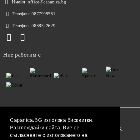
Имейл:
office@capanica.bg
Телефон:
0877999581
Телефон:
0888522629
Ние работим с
GDPR
Capanica.BG използва бисквитки.
Разглеждайки сайта, Вие се
Нашият онлайн магазин е 100% съобразен с GDPR.
съгласявате с използването на
Прочетете нашата политика