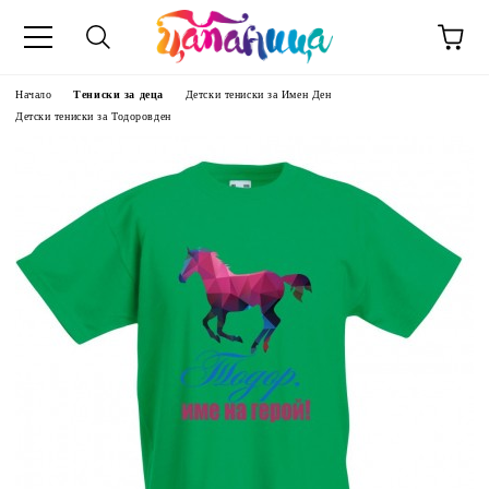
Начало
Тениски за деца
Детски тениски за Имен Ден
Детски тениски за Тодоровден