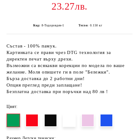
23.27лв.
Код:
8-Тодоровден-1
Тегло:
0.150
кг
Състав - 100% памук.
Картинката се прави чрез DTG технология за
директен печат върху дрехи.
Възможни са всякакви корекции по модела по ваше
желание. Моля опишете ги в поле "Бележки".
Бърза доставка до 2 работни дни!
Опция преглед преди заплащане!
Безплатна доставка при поръчки над 80 лв !
Цвят:
Размер Детски тениски: