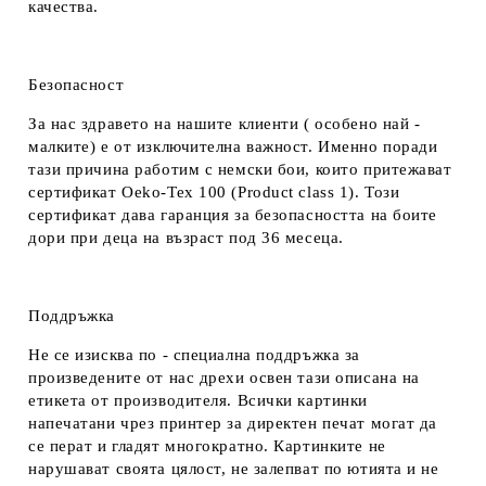
качества.
Безопасност
За нас здравето на нашите клиенти ( особено най -
малките) е от изключителна важност. Именно поради
тази причина работим с немски бои, които притежават
сертификат Oeko-Tex 100 (Product class 1). Този
сертификат дава гаранция за безопасността на боите
дори при деца на възраст под 36 месеца.
Поддръжка
Не се изисква по - специална поддръжка за
произведените от нас дрехи освен тази описана на
етикета от производителя. Всички картинки
напечатани чрез принтер за директен печат могат да
се перат и гладят многократно. Картинките не
нарушават своята цялост, не залепват по ютията и не