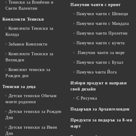
Тениски за Влюбени и
Памучни чанти с принт
Свети Валентин
Памучни чанти с Шевици
Комплекти Тениски
Памучни чанти с Мандала
Комплекти Тениски за
Памучни чанти Пролетни
Коледа
Памучни чанти с кучета
Забавни Комплекти
Памучни чанти за море
Комплекти Тениски за
Великден
Памучни чанти с Бухал
Комплект тениски за
Памучна чанта Йога
Рожден ден
Избери продукт и направи
Тениски за деца
свой дизайн
Детски тениски Обичам
С Рисунка
моите роднини
Подаръци за Архангеловден
Детски тениски за Рожден
Ден
Продукти за подарък за 8-ми
март
Детски тениски за Имен
Ден