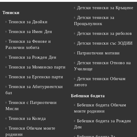
Детски тениски за Кръщене
Тениски
Детски тениски за
Тениски за Двойки
Прощъпулник
Тениски за Имен Ден
Детски тениски за риболов
Тениски за Фенове и
Детски тениски със ЗОДИИ
Различни хобита
Патриотични мотиви
Тениски за Рожден Ден
Детски тениски Отново на
Тениски за Mоминско парти
Училище
Тениски за Eргенско парти
Детски тениски Обичам
лятото
Тениски за Aбитуриентски
бал
Бебешки бодита
Тениски с Патриотични
Бебешки бодита Обичам
Мисли
моите роднини
Тениски за Коледа
Бебешки бодита за Рожден
Ден
Тениски Обичам моите
роднини
Бебешки бодита За