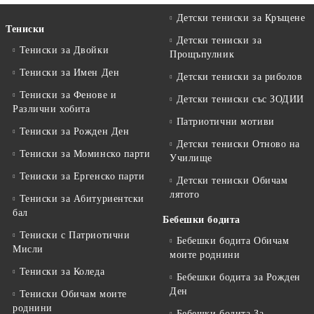
Детски тениски за Кръщене
Тениски
Детски тениски за
Тениски за Двойки
Прощъпулник
Тениски за Имен Ден
Детски тениски за риболов
Тениски за Фенове и
Детски тениски със ЗОДИИ
Различни хобита
Патриотични мотиви
Тениски за Рожден Ден
Детски тениски Отново на
Тениски за Mоминско парти
Училище
Тениски за Eргенско парти
Детски тениски Обичам
лятото
Тениски за Aбитуриентски
бал
Бебешки бодита
Тениски с Патриотични
Бебешки бодита Обичам
Мисли
моите роднини
Тениски за Коледа
Бебешки бодита за Рожден
Ден
Тениски Обичам моите
роднини
Бебешки бодита За