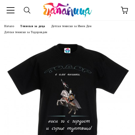
Начало
Тениски за деца
Детски тениски за Имен Ден
Детски тениски за Тодоровден