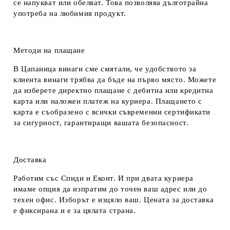
се напукват или обелват. Това позволява дълготрайна
употреба на любимия продукт.
Методи на плащане
В Цапаница винаги сме смятали, че удобството за
клиента винаги трябва да бъде на първо място. Можете
да изберете директно плащане с дебитна или кредитна
карта или наложен платеж на куриера. Плащането с
карта е съобразено с всички съвременни сертификати
за сигурност, гарантиращи вашата безопасност.
Доставка
Работим със Спиди и Еконт. И при двата куриера
имаме опция да изпратим до точен ваш адрес или до
техен офис. Изборът е изцяло ваш. Цената за доставка
е фиксирана и е за цялата страна.