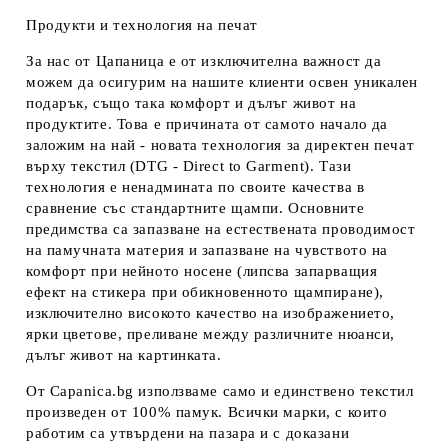
Продукти и технология на печат
За нас от Цапаница е от изключителна важност да
можем да осигурим на нашите клиенти освен уникален
подарък, също така комфорт и дълъг живот на
продуктите. Това е причината от самото начало да
заложим на най - новата технология за директен печат
върху текстил (DTG - Direct to Garment). Тази
технология е ненадмината по своите качества в
сравнение със стандартните щампи. Основните
предимства са запазване на естествената проводимост
на памучната материя и запазване на чувството на
комфорт при нейното носене (липсва запарващия
ефект на стикера при обикновенното щампиране),
изключително високото качество на изображението,
ярки цветове, преливане между различните нюанси,
дълъг живот на картинката.
От Capanica.bg използваме само и единствено текстил
произведен от 100% памук. Всички марки, с които
работим са утвърдени на пазара и с доказани