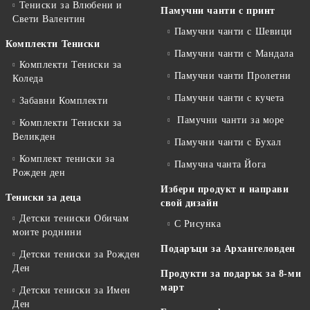
Тениски за Влюбени и
Памучни чанти с принт
Свети Валентин
Памучни чанти с Шевици
Комплекти Тениски
Памучни чанти с Мандала
Комплекти Тениски за
Памучни чанти Пролетни
Коледа
Памучни чанти с кучета
Забавни Комплекти
Памучни чанти за море
Комплекти Тениски за
Великден
Памучни чанти с Бухал
Комплект тениски за
Памучна чанта Йога
Рожден ден
Избери продукт и направи
Тениски за деца
свой дизайн
Детски тениски Обичам
С Рисунка
моите роднини
Подаръци за Архангеловден
Детски тениски за Рожден
Ден
Продукти за подарък за 8-ми
март
Детски тениски за Имен
Ден