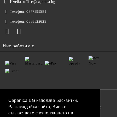
Имейл:
office@capanica.bg
Телефон:
0877999581
Телефон:
0888522629
Ние работим с
GDPR
Capanica.BG използва бисквитки.
Разглеждайки сайта, Вие се
Нашият онлайн магазин е 100% съобразен с GDPR.
съгласявате с използването на
Прочетете нашата политика