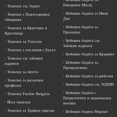
Навършен Месец
Тениски със Зодии
Бебешки бодита за Имен
Тениски с Новогодишни
Ден
обещания
Бебешки бодита за
Тениски за Кръстник и
Празници
Кръстница
Бебешки бодита със
Тениски за Учители
Забавни надписи
Тениски с послания с Бухал
Бебешки бодита за Кръщене
Тениски със забавни
Бебешки бодита за
надписи
Прощъпулник
Тениски за лятото
Бебешки бодита за риболов
Тениски за различни
Бебешки бодита със ЗОДИИ
професии
Бебешки бодита с
Тениски Puzzles Bulgaria
Патриотични и национални
Йога тениски
мотиви
Тениски за Трифон зарезан
Бебешки бодита Морски