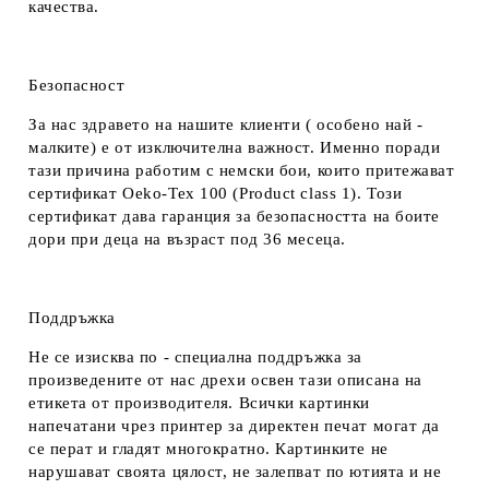
качества.
Безопасност
За нас здравето на нашите клиенти ( особено най -
малките) е от изключителна важност. Именно поради
тази причина работим с немски бои, които притежават
сертификат Oeko-Tex 100 (Product class 1). Този
сертификат дава гаранция за безопасността на боите
дори при деца на възраст под 36 месеца.
Поддръжка
Не се изисква по - специална поддръжка за
произведените от нас дрехи освен тази описана на
етикета от производителя. Всички картинки
напечатани чрез принтер за директен печат могат да
се перат и гладят многократно. Картинките не
нарушават своята цялост, не залепват по ютията и не