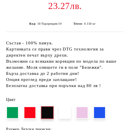
23.27лв.
Код:
10-Тодоровден-19
Тегло:
0.150
кг
Състав - 100% памук.
Картинката се прави чрез DTG технология за
директен печат върху дрехи.
Възможни са всякакви корекции по модела по ваше
желание. Моля опишете ги в поле "Бележки".
Бърза доставка до 2 работни дни!
Опция преглед преди заплащане!
Безплатна доставка при поръчки над 80 лв !
Цвят:
Размер Детски тениски: