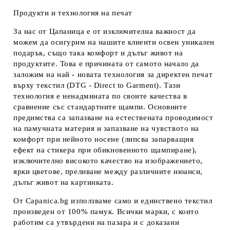
Продукти и технология на печат
За нас от Цапаница е от изключителна важност да
можем да осигурим на нашите клиенти освен уникален
подарък, също така комфорт и дълъг живот на
продуктите. Това е причината от самото начало да
заложим на най - новата технология за директен печат
върху текстил (DTG - Direct to Garment). Тази
технология е ненадмината по своите качества в
сравнение със стандартните щампи. Основните
предимства са запазване на естествената проводимост
на памучната материя и запазване на чувството на
комфорт при нейното носене (липсва запарващия
ефект на стикера при обикновенното щампиране),
изключително високото качество на изображението,
ярки цветове, преливане между различните нюанси,
дълъг живот на картинката.
От Capanica.bg използваме само и единствено текстил
произведен от 100% памук. Всички марки, с които
работим са утвърдени на пазара и с доказани