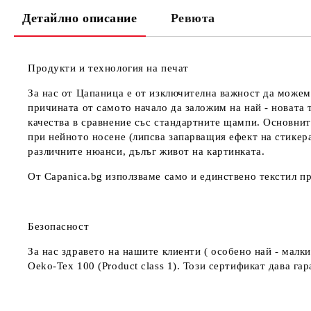
Детайлно описание
Ревюта
Продукти и технология на печат
За нас от Цапаница е от изключителна важност да можем
причината от самото начало да заложим на най - новата 
качества в сравнение със стандартните щампи. Основнит
при нейното носене (липсва запарващия ефект на стикер
различните нюанси, дълъг живот на картинката.
От Capanica.bg използваме само и единствено текстил пр
Безопасност
За нас здравето на нашите клиенти ( особено най - мал
Oeko-Tex 100 (Product class 1). Този сертификат дава г