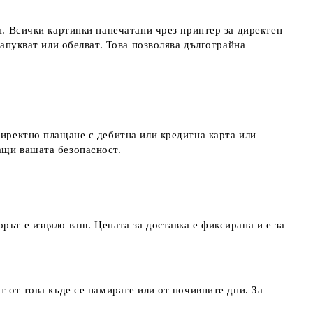
я. Всички картинки напечатани чрез принтер за директен
напукват или обелват. Това позволява дълготрайна
директно плащане с дебитна или кредитна карта или
ращи вашата безопасност.
рът е изцяло ваш. Цената за доставка е фиксирана и е за
т от това къде се намирате или от почивните дни. За