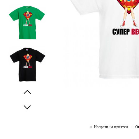
Prev
Next
Изпрати на приятел
О