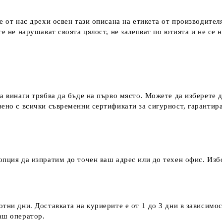
е от нас дрехи освен тази описана на етикета от производител
е не нарушават своята цялост, не залепват по ютията и не се 
а винаги трябва да бъде на първо място. Можете да изберете 
зено с всички съвременни сертификати за сигурност, гаранти
пция да изпратим до точен ваш адрес или до техен офис. Избо
тни дни. Доставката на куриерите е от 1 до 3 дни в зависимос
наш оператор.