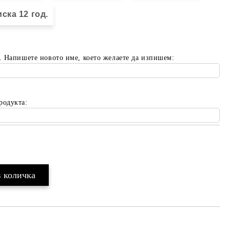
ска 12 год.
. Напишете новото име, което желаете да изпишем:
родукта:
Добави в желани