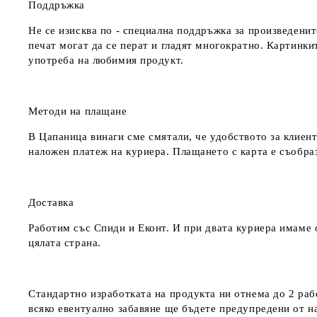
Поддръжка
Не се изисква по - специална поддръжка за произведенит
печат могат да се перат и гладят многократно. Картинкит
употреба на любимия продукт.
Методи на плащане
В Цапаница винаги сме смятали, че удобството за клиент
наложен платеж на куриера. Плащането с карта е съобра
Доставка
Работим със Спиди и Еконт. И при двата куриера имаме о
цялата страна.
Стандартно изработката на продукта ни отнема до 2 рабо
всяко евентуално забавяне ще бъдете предупредени от 