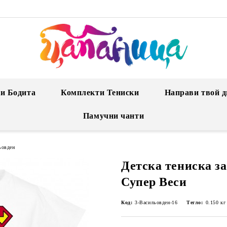
и Бодита
Комплекти Тениски
Направи твой д
Памучни чанти
ьовден
Детска тениска за
Супер Веси
Код:
3-Васильовден-16
Тегло:
0.150
кг