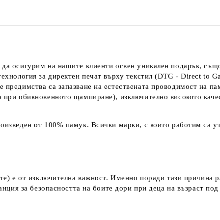
 да осигурим на нашите клиенти освен уникален подарък, също
технология за директен печат върху текстил (DTG - Direct to G
е предимства са запазване на естествената проводимост на па
а при обикновенното щампиране), изключително високото каче
оизведен от 100% памук. Всички марки, с които работим са ут
ките) е от изключителна важност. Именно поради тази причина 
аранция за безопасността на боите дори при деца на възраст по