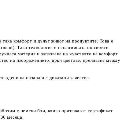
 така комфорт и дълъг живот на продуктите. Това е
arment). Тази технология е ненадмината по своите
мучната материя и запазване на чувството на комфорт
ство на изображението, ярки цветове, преливане между
върдени на пазара и с доказани качества.
работим с немски бои, които притежават сертификат
д 36 месеца.