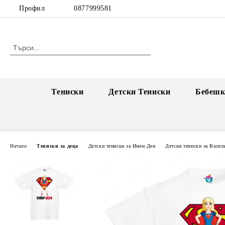
Профил
0877999581
Тениски
Детски Тениски
Бебешк
Начало
Тениски за деца
Детски тениски за Имен Ден
Детски тениски за Васил