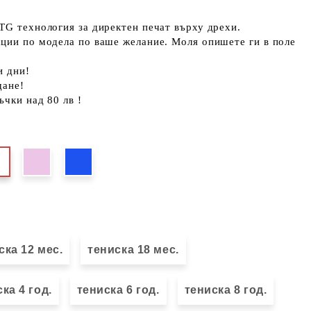
TG технология за директен печат върху дрехи.
кции по модела по ваше желание. Моля опишете ги в поле
и дни!
щане!
ъчки над 80 лв !
ска 12 мес.
тениска 18 мес.
ка 4 год.
тениска 6 год.
тениска 8 год.