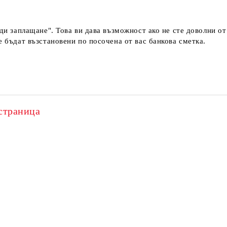
еди заплащане". Това ви дава възможност ако не сте доволни о
е бъдат възстановени по посочена от вас банкова сметка.
страница