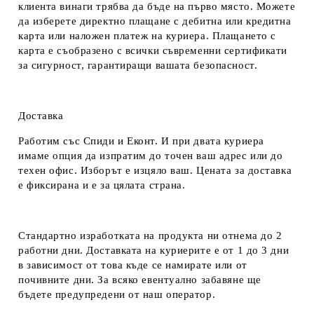
клиента винаги трябва да бъде на първо място. Можете
да изберете директно плащане с дебитна или кредитна
карта или наложен платеж на куриера. Плащането с
карта е съобразено с всички съвременни сертификати
за сигурност, гарантиращи вашата безопасност.
Доставка
Работим със Спиди и Еконт. И при двата куриера
имаме опция да изпратим до точен ваш адрес или до
техен офис. Изборът е изцяло ваш. Цената за доставка
е фиксирана и е за цялата страна.
Стандартно изработката на продукта ни отнема до 2
работни дни. Доставката на куриерите е от 1 до 3 дни
в зависимост от това къде се намирате или от
почивните дни. За всяко евентуално забавяне ще
бъдете предупредени от наш оператор.