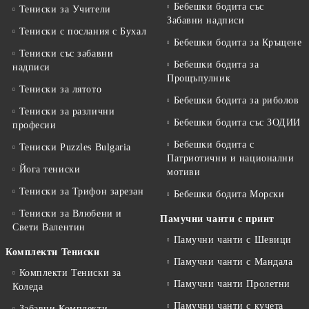
Бебешки бодита със
Тениски за Учители
Забавни надписи
Тениски с послания с Бухал
Бебешки бодита за Кръщене
Тениски със забавни
Бебешки бодита за
надписи
Прощъпулник
Тениски за лятото
Бебешки бодита за риболов
Тениски за различни
Бебешки бодита със ЗОДИИ
професии
Бебешки бодита с
Тениски Puzzles Bulgaria
Патриотични и национални
Йога тениски
мотиви
Тениски за Трифон зарезан
Бебешки бодита Морски
Тениски за Влюбени и
Памучни чанти с принт
Свети Валентин
Памучни чанти с Шевици
Комплекти Тениски
Памучни чанти с Мандала
Комплекти Тениски за
Памучни чанти Пролетни
Коледа
Памучни чанти с кучета
Забавни Комплекти