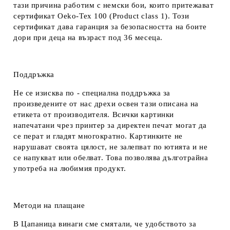
тази причина работим с немски бои, които притежават
сертификат Oeko-Tex 100 (Product class 1). Този
сертификат дава гаранция за безопасността на боите
дори при деца на възраст под 36 месеца.
Поддръжка
Не се изисква по - специална поддръжка за
произведените от нас дрехи освен тази описана на
етикета от производителя. Всички картинки
напечатани чрез принтер за директен печат могат да
се перат и гладят многократно. Картинките не
нарушават своята цялост, не залепват по ютията и не
се напукват или обелват. Това позволява дълготрайна
употреба на любимия продукт.
Методи на плащане
В Цапаница винаги сме смятали, че удобството за