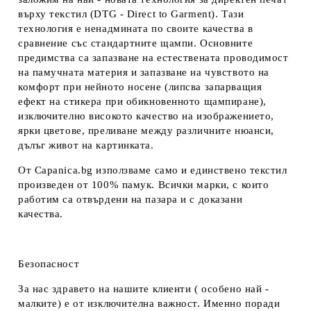
върху текстил (DTG - Direct to Garment). Тази
технология е ненадмината по своите качества в
сравнение със стандартните щампи. Основните
предимства са запазване на естествената проводимост
на памучната материя и запазване на чувството на
комфорт при нейното носене (липсва запарващия
ефект на стикера при обикновенното щампиране),
изключително високото качество на изображението,
ярки цветове, преливане между различните нюанси,
дълъг живот на картинката.
От Capanica.bg използваме само и единствено текстил
произведен от 100% памук. Всички марки, с които
работим са отвърдени на пазара и с доказани
качества.
Безопасност
За нас здравето на нашите клиенти ( особено най -
малките) е от изключителна важност. Именно поради