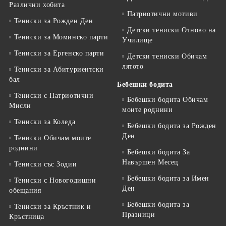
Различни хобита
Патриотични мотиви
Тениски за Рожден Ден
Детски тениски Отново на
Тениски за Mоминско парти
Училище
Тениски за Eргенско парти
Детски тениски Обичам
лятото
Тениски за Aбитуриентски
бал
Бебешки бодита
Тениски с Патриотични
Бебешки бодита Обичам
Мисли
моите роднини
Тениски за Коледа
Бебешки бодита за Рожден
Ден
Тениски Обичам моите
роднини
Бебешки бодита За
Навършен Месец
Тениски със Зодии
Бебешки бодита за Имен
Тениски с Новогодишни
Ден
обещания
Бебешки бодита за
Тениски за Кръстник и
Празници
Кръстница