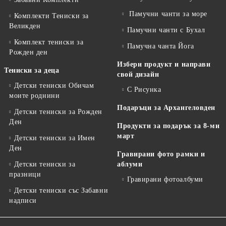
Памучни чанти за море
Комплекти Тениски за
Великден
Памучни чанти с Бухал
Комплект тениски за
Памучна чанта Йога
Рожден ден
Избери продукт и направи
Тениски за деца
свой дизайн
Детски тениски Обичам
С Рисунка
моите роднини
Подаръци за Архангеловден
Детски тениски за Рожден
Ден
Продукти за подарък за 8-ми
март
Детски тениски за Имен
Ден
Гравирани фото рамки и
Детски тениски за
аблуми
празници
Гравирани фотоалбуми
Детски тениски със Забавни
надписи