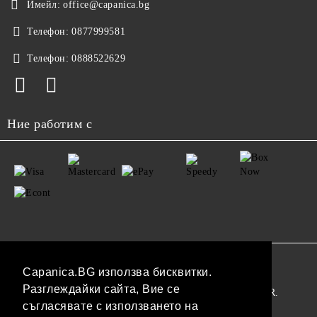
Имейл:
office@capanica.bg
Телефон:
0877999581
Телефон:
0888522629
Ние работим с
GDPR
Capanica.BG използва бисквитки.
Разглеждайки сайта, Вие се
Нашият онлайн магазин е 100% съобразен с GDPR.
съгласявате с използването на
Прочетете нашата политика