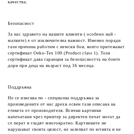
качества.
Безопасност
За нас здравето на нашите клиенти ( особено най -
малките) е от изключителна важност. Именно поради
тази причина работим с немски бои, които притежават
сертификат Oeko-Tex 100 (Product class 1). Този
сертификат дава гаранция за безопасността на боите
дори при деца на възраст под 36 месеца.
Поддръжка
Не се изисква по - специална поддръжка за
произведените от нас дрехи освен тази описана на
етикета от производителя. Всички картинки
напечатани чрез принтер за директен печат могат да
се перат и гладят многократно. Картинките не
нарушават своята цялост, не залепват по ютията и не