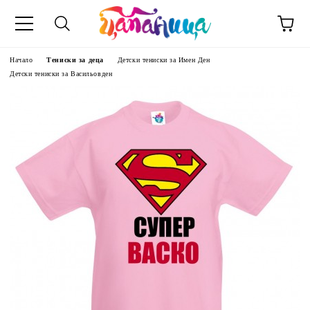
Начало
Тениски за деца
Детски тениски за Имен Ден
Детски тениски за Васильовден