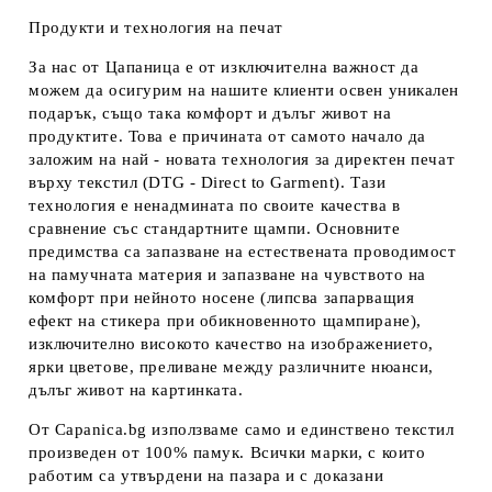
Продукти и технология на печат
За нас от Цапаница е от изключителна важност да
можем да осигурим на нашите клиенти освен уникален
подарък, също така комфорт и дълъг живот на
продуктите. Това е причината от самото начало да
заложим на най - новата технология за директен печат
върху текстил (DTG - Direct to Garment). Тази
технология е ненадмината по своите качества в
сравнение със стандартните щампи. Основните
предимства са запазване на естествената проводимост
на памучната материя и запазване на чувството на
комфорт при нейното носене (липсва запарващия
ефект на стикера при обикновенното щампиране),
изключително високото качество на изображението,
ярки цветове, преливане между различните нюанси,
дълъг живот на картинката.
От Capanica.bg използваме само и единствено текстил
произведен от 100% памук. Всички марки, с които
работим са утвърдени на пазара и с доказани