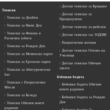
Детски тениски за Кръщене
Тениски
Детски тениски за
Тениски за Двойки
Прощъпулник
Тениски за Имен Ден
Детски тениски за риболов
Тениски за Фенове и
Детски тениски със ЗОДИИ
Различни хобита
Патриотични мотиви
Тениски за Рожден Ден
Детски тениски Отново на
Тениски за Mоминско парти
Училище
Тениски за Eргенско парти
Детски тениски Обичам
лятото
Тениски за Aбитуриентски
бал
Бебешки бодита
Тениски с Патриотични
Бебешки бодита Обичам
Мисли
моите роднини
Тениски за Коледа
Бебешки бодита за Рожден
Ден
Тениски Обичам моите
роднини
Бебешки бодита За