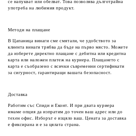
се напукват или обелват. Това позволява дълготрайна
употреба на любимия продукт.
Методи на плащане
В Цапаница винаги сме смятали, че удобството за
клиента винаги трябва да бъде на първо място. Можете
да изберете директно плащане с дебитна или кредитна
карта или наложен платеж на куриера. Плащането с
карта е съобразено с всички съвременни сертификати
за сигурност, гарантиращи вашата безопасност.
Доставка
Работим със Спиди и Еконт. И при двата куриера
имаме опция да изпратим до точен ваш адрес или до
техен офис. Изборът е изцяло ваш. Цената за доставка
е фиксирана и е за цялата страна.