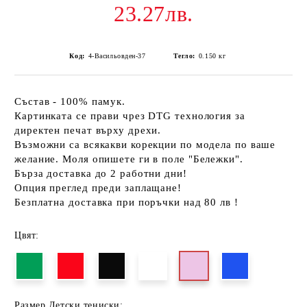
23.27лв.
Код:
4-Васильовден-37
Тегло:
0.150
кг
Състав - 100% памук.
Картинката се прави чрез DTG технология за
директен печат върху дрехи.
Възможни са всякакви корекции по модела по ваше
желание. Моля опишете ги в поле "Бележки".
Бърза доставка до 2 работни дни!
Опция преглед преди заплащане!
Безплатна доставка при поръчки над 80 лв !
Цвят:
Размер Детски тениски: