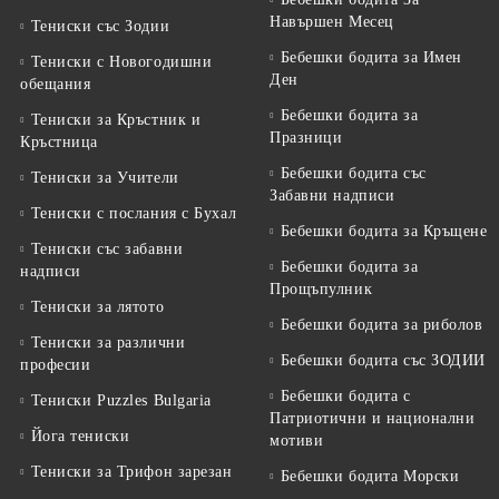
Навършен Месец
Тениски със Зодии
Бебешки бодита за Имен
Тениски с Новогодишни
Ден
обещания
Бебешки бодита за
Тениски за Кръстник и
Празници
Кръстница
Бебешки бодита със
Тениски за Учители
Забавни надписи
Тениски с послания с Бухал
Бебешки бодита за Кръщене
Тениски със забавни
Бебешки бодита за
надписи
Прощъпулник
Тениски за лятото
Бебешки бодита за риболов
Тениски за различни
Бебешки бодита със ЗОДИИ
професии
Бебешки бодита с
Тениски Puzzles Bulgaria
Патриотични и национални
Йога тениски
мотиви
Тениски за Трифон зарезан
Бебешки бодита Морски