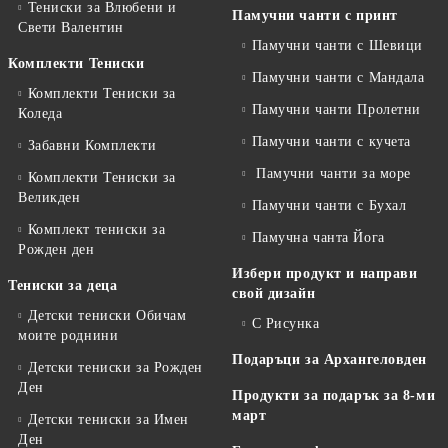
Тениски за Влюбени и
Памучни чанти с принт
Свети Валентин
Памучни чанти с Шевици
Комплекти Тениски
Памучни чанти с Мандала
Комплекти Тениски за
Памучни чанти Пролетни
Коледа
Памучни чанти с кучета
Забавни Комплекти
Памучни чанти за море
Комплекти Тениски за
Великден
Памучни чанти с Бухал
Комплект тениски за
Памучна чанта Йога
Рожден ден
Избери продукт и направи
Тениски за деца
свой дизайн
Детски тениски Обичам
С Рисунка
моите роднини
Подаръци за Архангеловден
Детски тениски за Рожден
Ден
Продукти за подарък за 8-ми
март
Детски тениски за Имен
Ден