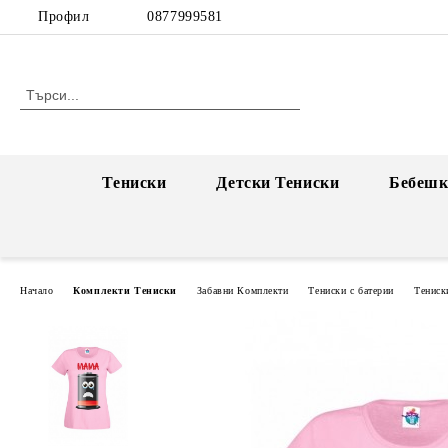
Профил
0877999581
Тениски
Детски Тениски
Бебешк
Начало
Комплекти Тениски
Забавни Комплекти
Тениски с батерии
Тениск