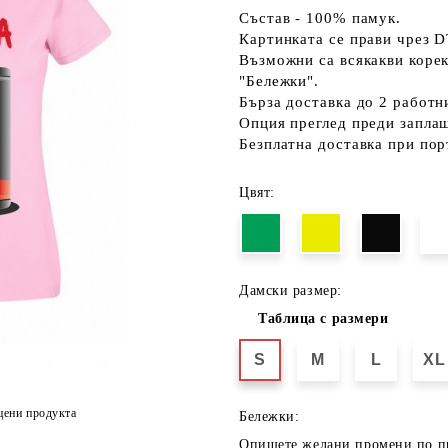
Състав - 100% памук.
Картинката се прави чрез D
Възможни са всякакви коре
"Бележки".
Бърза доставка до 2 работн
Опция преглед преди запла
Безплатна доставка при пор
Цвят:
Дамски размер:
Таблица с размери
S
M
L
XL
цени продукта
Бележки:
Опишете желани промени по п