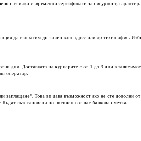
зено с всички съвременни сертификати за сигурност, гаранти
пция да изпратим до точен ваш адрес или до техен офис. Избо
тни дни. Доставката на куриерите е от 1 до 3 дни в зависимос
наш оператор.
еди заплащане". Това ви дава възможност ако не сте доволни о
е бъдат възстановени по посочена от вас банкова сметка.