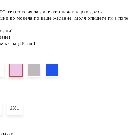
TG технология за директен печат върху дрехи.
кции по модела по ваше желание. Моля опишете ги в поле
и дни!
щане!
ъчки над 80 лв !
2XL
родукта: