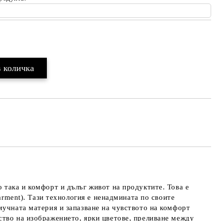
Добави в желани
 така и комфорт и дълъг живот на продуктите. Това е
arment). Тази технология е ненадмината по своите
мучната материя и запазване на чувството на комфорт
ство на изображението, ярки цветове, преливане между