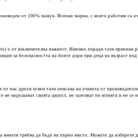
оизведен от 100% памук. Всички марки, с които работим са от
ките) е от изключителна важност. Именно поради тази причина 
аранция за безопасността на боите дори при деца на възраст по
е от нас дрехи освен тази описана на етикета от производител
е не нарушават своята цялост, не залепват по ютията и не се 
а винаги трябва да бъде на първо място. Можете да изберете 