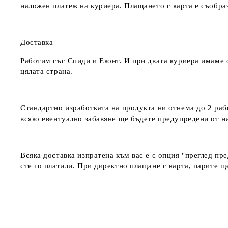
наложен платеж на куриера. Плащането с карта е съобра
Доставка
Работим със Спиди и Еконт. И при двата куриера имаме о
цялата страна.
Стандартно изработката на продукта ни отнема до 2 рабо
всяко евентуално забавяне ще бъдете предупредени от 
Всяка доставка изпратена към вас е с опция "преглед пр
сте го платили. При директно плащане с карта, парите щ