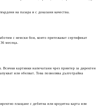
върдени на пазара и с доказани качества.
работим с немски бои, които притежават сертификат
д 36 месеца.
я. Всички картинки напечатани чрез принтер за директен
напукват или обелват. Това позволява дълготрайна
директно плащане с дебитна или кредитна карта или