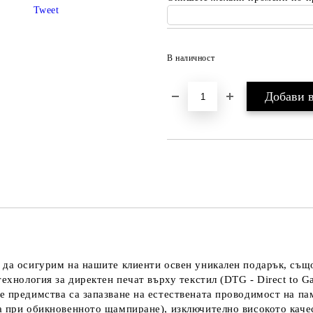
Tweet
В наличност
 да осигурим на нашите клиенти освен уникален подарък, също
технология за директен печат върху текстил (DTG - Direct to G
е предимства са запазване на естествената проводимост на па
а при обикновенното щампиране), изключително високото каче