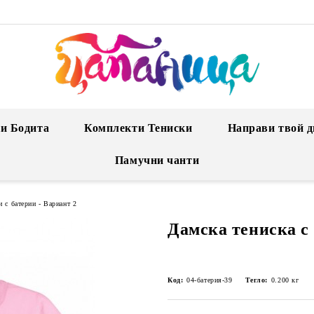
и Бодита
Комплекти Тениски
Направи твой д
Памучни чанти
и с батерии - Вариант 2
Дамска тениска с
Код:
04-батерия-39
Тегло:
0.200
кг