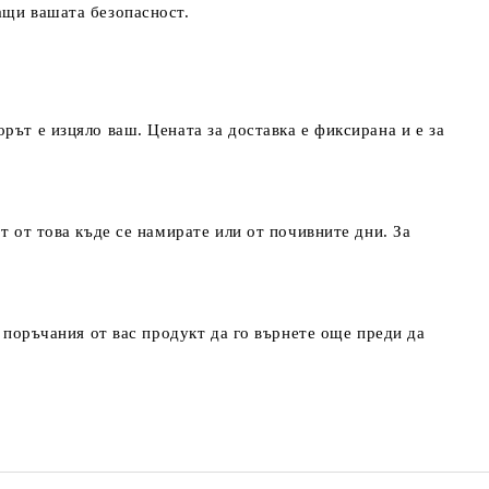
ращи вашата безопасност.
рът е изцяло ваш. Цената за доставка е фиксирана и е за
т от това къде се намирате или от почивните дни. За
т поръчания от вас продукт да го върнете още преди да