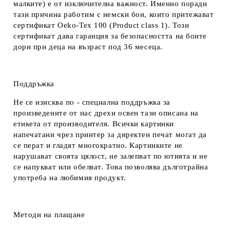
малките) е от изключителна важност. Именно поради
тази причина работим с немски бои, които притежават
сертификат Oeko-Tex 100 (Product class 1). Този
сертификат дава гаранция за безопасността на боите
дори при деца на възраст под 36 месеца.
Поддръжка
Не се изисква по - специална поддръжка за
произведените от нас дрехи освен тази описана на
етикета от производителя. Всички картинки
напечатани чрез принтер за директен печат могат да
се перат и гладят многократно. Картинките не
нарушават своята цялост, не залепват по ютията и не
се напукват или обелват. Това позволява дълготрайна
употреба на любимия продукт.
Методи на плащане