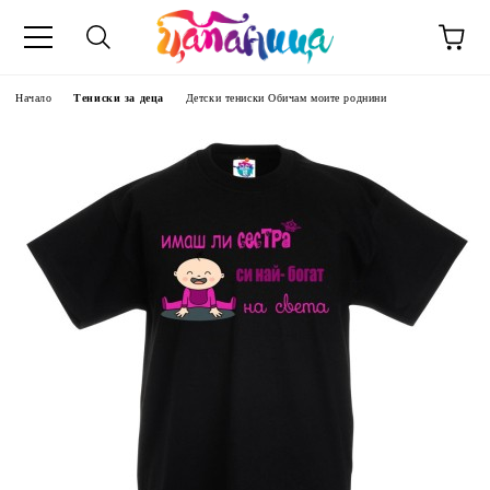
Начало
Тениски за деца
Детски тениски Обичам моите роднини