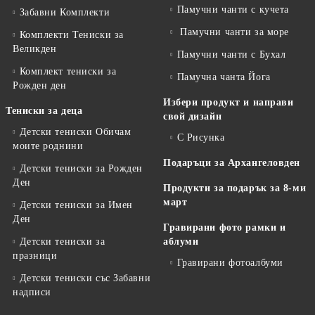
Памучни чанти с кучета
Забавни Комплекти
Памучни чанти за море
Комплекти Тениски за
Великден
Памучни чанти с Бухал
Комплект тениски за
Памучна чанта Йога
Рожден ден
Избери продукт и направи
Тениски за деца
свой дизайн
Детски тениски Обичам
С Рисунка
моите роднини
Подаръци за Архангеловден
Детски тениски за Рожден
Ден
Продукти за подарък за 8-ми
март
Детски тениски за Имен
Ден
Гравирани фото рамки и
Детски тениски за
аблуми
празници
Гравирани фотоалбуми
Детски тениски със Забавни
надписи