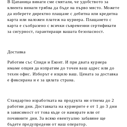
В Цапаница винаги сме смятали, че удобството за
клиента винаги трябва да бъде на първо място. Можете
да изберете директно плащане с дебитна или кредитна
карта или наложен платеж на куриера. Плащането с
карта е съобразено с всички съвременни сертификати
за сигурност, гарантиращи вашата безопасност.
Доставка
Работим със Спиди и Еконт. И при двата куриера
имаме опция да изпратим до точен ваш адрес или до
техен офис. Изборът е изцяло ваш. Цената за доставка
е фиксирана и е за цялата страна.
Стандартно изработката на продукта ни отнема до 2
работни дни. Доставката на куриерите е от 1 до 3 дни
в зависимост от това къде се намирате или от
почивните дни. За всяко евентуално забавяне ще
бъдете предупредени от наш оператор.