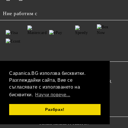
Ние работим с
GDPR
Capanica.BG използва бисквитки.
Разглеждайки сайта, Вие се
Нашият онлайн магазин е 100% съобразен с GDPR.
съгласявате с използването на
Прочетете нашата политика
бисквитки.
Научи повече...
Моите лични данни
Разбрах!
Онлайн магазин от SELITON