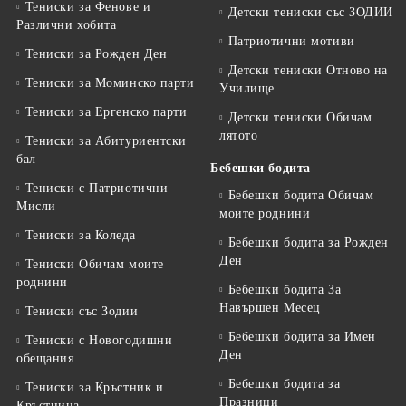
Тениски за Фенове и
Детски тениски със ЗОДИИ
Различни хобита
Патриотични мотиви
Тениски за Рожден Ден
Детски тениски Отново на
Тениски за Mоминско парти
Училище
Тениски за Eргенско парти
Детски тениски Обичам
лятото
Тениски за Aбитуриентски
бал
Бебешки бодита
Тениски с Патриотични
Бебешки бодита Обичам
Мисли
моите роднини
Тениски за Коледа
Бебешки бодита за Рожден
Ден
Тениски Обичам моите
роднини
Бебешки бодита За
Навършен Месец
Тениски със Зодии
Бебешки бодита за Имен
Тениски с Новогодишни
Ден
обещания
Бебешки бодита за
Тениски за Кръстник и
Празници
Кръстница