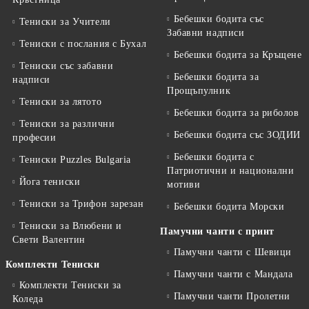
Бебешки бодита със
Тениски за Учители
Забавни надписи
Тениски с послания с Бухал
Бебешки бодита за Кръщене
Тениски със забавни
Бебешки бодита за
надписи
Прощъпулник
Тениски за лятото
Бебешки бодита за риболов
Тениски за различни
Бебешки бодита със ЗОДИИ
професии
Бебешки бодита с
Тениски Puzzles Bulgaria
Патриотични и национални
Йога тениски
мотиви
Тениски за Трифон зарезан
Бебешки бодита Морски
Тениски за Влюбени и
Памучни чанти с принт
Свети Валентин
Памучни чанти с Шевици
Комплекти Тениски
Памучни чанти с Мандала
Комплекти Тениски за
Памучни чанти Пролетни
Коледа