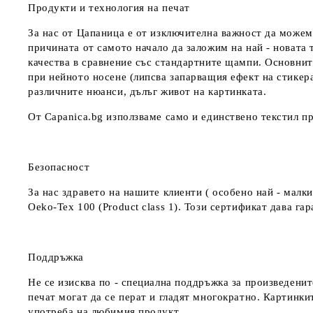
Продукти и технология на печат
За нас от Цапаница е от изключителна важност да можем
причината от самото начало да заложим на най - новата 
качества в сравнение със стандартните щампи. Основнит
при нейното носене (липсва запарващия ефект на стикер
различните нюанси, дълъг живот на картинката.
От Capanica.bg използваме само и единствено текстил пр
Безопасност
За нас здравето на нашите клиенти ( особено най - мал
Oeko-Tex 100 (Product class 1). Този сертификат дава г
Поддръжка
Не се изисква по - специална поддръжка за произведенит
печат могат да се перат и гладят многократно. Картинкит
употреба на любимия продукт.