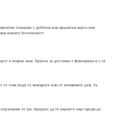
директно плащане с дебитна или кредитна карта или
ращи вашата безопасност.
рът е изцяло ваш. Цената за доставка е фиксирана и е за
т от това къде се намирате или от почивните дни. За
т поръчания от вас продукт да го върнете още преди да