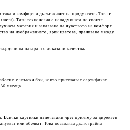
 така и комфорт и дълъг живот на продуктите. Това е
arment). Тази технология е ненадмината по своите
мучната материя и запазване на чувството на комфорт
ство на изображението, ярки цветове, преливане между
върдени на пазара и с доказани качества.
работим с немски бои, които притежават сертификат
д 36 месеца.
я. Всички картинки напечатани чрез принтер за директен
напукват или обелват. Това позволява дълготрайна