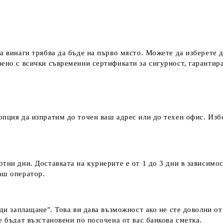
а винаги трябва да бъде на първо място. Можете да изберете 
зено с всички съвременни сертификати за сигурност, гаранти
пция да изпратим до точен ваш адрес или до техен офис. Избо
тни дни. Доставката на куриерите е от 1 до 3 дни в зависимос
наш оператор.
еди заплащане". Това ви дава възможност ако не сте доволни о
е бъдат възстановени по посочена от вас банкова сметка.