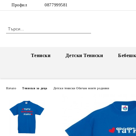
Профил
0877999581
Тениски
Детски Тениски
Бебешк
Начало
Тениски за деца
Детски тениски Обичам моите роднини