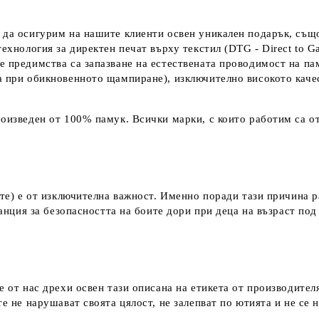
 да осигурим на нашите клиенти освен уникален подарък, също
технология за директен печат върху текстил (DTG - Direct to G
е предимства са запазване на естествената проводимост на па
а при обикновенното щампиране), изключително високото каче
оизведен от 100% памук. Всички марки, с които работим са от
ките) е от изключителна важност. Именно поради тази причина 
аранция за безопасността на боите дори при деца на възраст по
е от нас дрехи освен тази описана на етикета от производител
е не нарушават своята цялост, не залепват по ютията и не се 