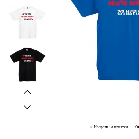
Prev
Next
Изпрати на приятел
О