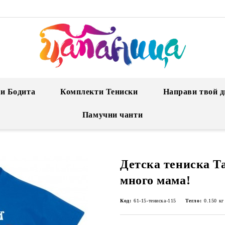
и Бодита
Комплекти Тениски
Направи твой д
Памучни чанти
Детска тениска Т
много мама!
Код:
61-15-тениска-115
Тегло:
0.150
кг