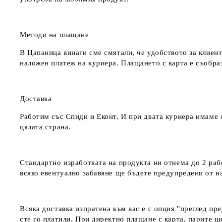
Методи на плащане
В Цапаница винаги сме смятали, че удобството за клиент
наложен платеж на куриера. Плащането с карта е съобра
Доставка
Работим със Спиди и Еконт. И при двата куриера имаме о
цялата страна.
Стандартно изработката на продукта ни отнема до 2 рабо
всяко евентуално забавяне ще бъдете предупредени от 
Всяка доставка изпратена към вас е с опция "преглед пр
сте го платили. При директно плащане с карта, парите щ