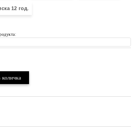
ска 12 год.
родукта:
Добави в желани