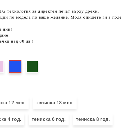
TG технология за директен печат върху дрехи.
кции по модела по ваше желание. Моля опишете ги в поле
и дни!
щане!
ъчки над 80 лв !
ска 12 мес.
тениска 18 мес.
ка 4 год.
тениска 6 год.
тениска 8 год.