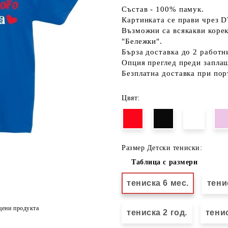
Състав - 100% памук.
Картинката се прави чрез D
Възможни са всякакви коре
"Бележки".
Бърза доставка до 2 работн
Опция преглед преди запла
Безплатна доставка при пор
Цвят:
Размер Детски тениски:
Таблица с размери
тениска 6 мес.
тени
цени продукта
тениска 2 год.
тенис