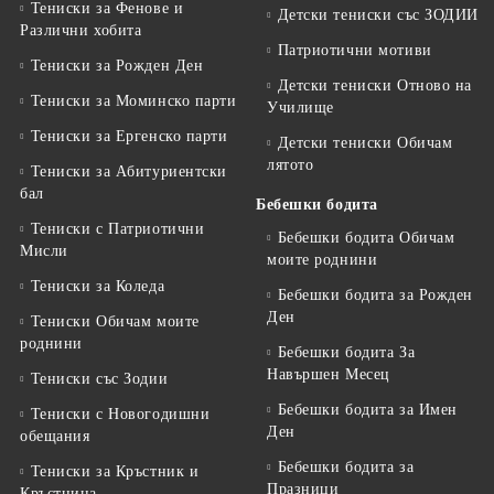
Тениски за Фенове и
Детски тениски със ЗОДИИ
Различни хобита
Патриотични мотиви
Тениски за Рожден Ден
Детски тениски Отново на
Тениски за Mоминско парти
Училище
Тениски за Eргенско парти
Детски тениски Обичам
лятото
Тениски за Aбитуриентски
бал
Бебешки бодита
Тениски с Патриотични
Бебешки бодита Обичам
Мисли
моите роднини
Тениски за Коледа
Бебешки бодита за Рожден
Ден
Тениски Обичам моите
роднини
Бебешки бодита За
Навършен Месец
Тениски със Зодии
Бебешки бодита за Имен
Тениски с Новогодишни
Ден
обещания
Бебешки бодита за
Тениски за Кръстник и
Празници
Кръстница