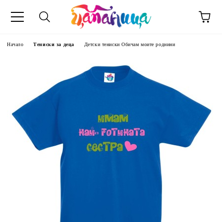
Начало
Тениски за деца
Детски тениски Обичам моите роднини