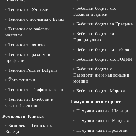
Бебешки бодита със
Тениски за Учители
Забавни надписи
Тениски с послания с Бухал
Бебешки бодита за Кръщене
Тениски със забавни
Бебешки бодита за
надписи
Прощъпулник
Тениски за лятото
Бебешки бодита за риболов
Тениски за различни
Бебешки бодита със ЗОДИИ
професии
Бебешки бодита с
Тениски Puzzles Bulgaria
Патриотични и национални
Йога тениски
мотиви
Тениски за Трифон зарезан
Бебешки бодита Морски
Тениски за Влюбени и
Памучни чанти с принт
Свети Валентин
Памучни чанти с Шевици
Комплекти Тениски
Памучни чанти с Мандала
Комплекти Тениски за
Памучни чанти Пролетни
Коледа