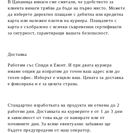
В Цапаница винаги сме смятали, че удобството за
клиента винаги трябва да бъде на първо място. Можете
да изберете директно плащане с дебитна или кредитна
карта или наложен платеж на куриера. Плащането с
карта е съобразено с всички съвременни сертификати
за сигурност, гарантиращи вашата безопасност.
Доставка
Работим със Спиди и Еконт. И при двата куриера
имаме опция да изпратим до точен ваш адрес или до
техен офис. Изборът е изцяло ваш. Цената за доставка
е фиксирана и е за цялата страна.
Стандартно изработката на продукта ни отнема до 2
работни дни. Доставката на куриерите е от 1 до 3 дни
в зависимост от това къде се намирате или от
почивните дни. За всяко евентуално забавяне ще
бъдете предупредени от наш оператор.