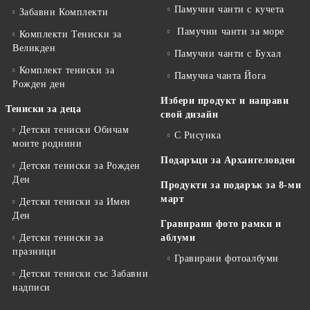
Памучни чанти с кучета
Забавни Комплекти
Памучни чанти за море
Комплекти Тениски за
Великден
Памучни чанти с Бухал
Комплект тениски за
Памучна чанта Йога
Рожден ден
Избери продукт и направи
Тениски за деца
свой дизайн
Детски тениски Обичам
С Рисунка
моите роднини
Подаръци за Архангеловден
Детски тениски за Рожден
Ден
Продукти за подарък за 8-ми
март
Детски тениски за Имен
Ден
Гравирани фото рамки и
Детски тениски за
аблуми
празници
Гравирани фотоалбуми
Детски тениски със Забавни
надписи