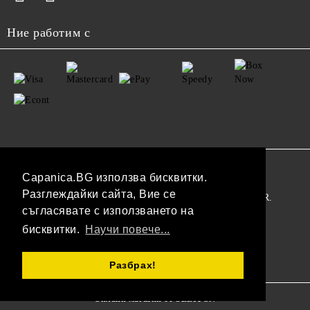
Ние работим с
GDPR
Capanica.BG използва бисквитки.
Разглеждайки сайта, Вие се
Нашият онлайн магазин е 100% съобразен с GDPR.
съгласявате с използването на
Прочетете нашата политика
бисквитки.
Научи повече...
Моите лични данни
Разбрах!
Онлайн магазин от SELITON