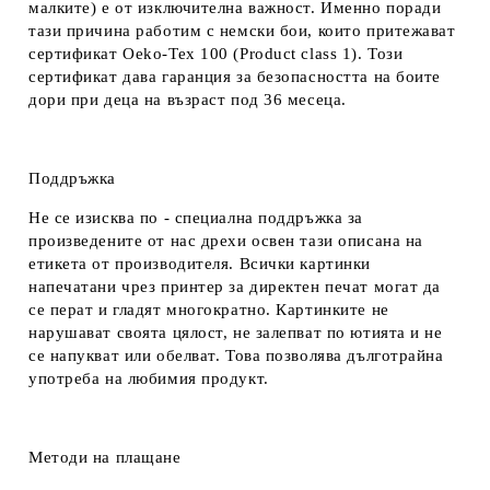
малките) е от изключителна важност. Именно поради
тази причина работим с немски бои, които притежават
сертификат Oeko-Tex 100 (Product class 1). Този
сертификат дава гаранция за безопасността на боите
дори при деца на възраст под 36 месеца.
Поддръжка
Не се изисква по - специална поддръжка за
произведените от нас дрехи освен тази описана на
етикета от производителя. Всички картинки
напечатани чрез принтер за директен печат могат да
се перат и гладят многократно. Картинките не
нарушават своята цялост, не залепват по ютията и не
се напукват или обелват. Това позволява дълготрайна
употреба на любимия продукт.
Методи на плащане