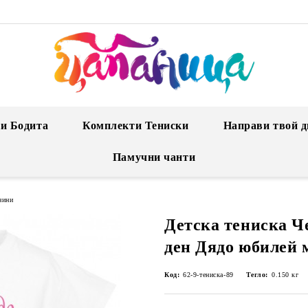
и Бодита
Комплекти Тениски
Направи твой д
Памучни чанти
нини
Детска тениска Ч
ден Дядо юбилей 
Код:
62-9-тениска-89
Тегло:
0.150
кг