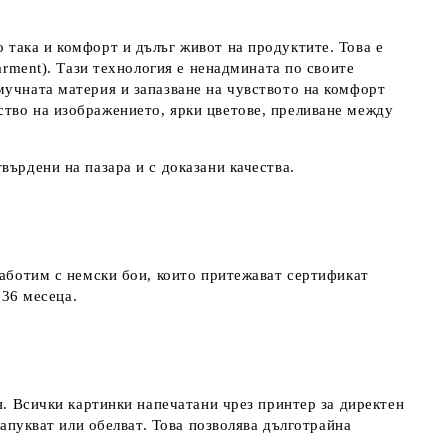
 така и комфорт и дълъг живот на продуктите. Това е
arment). Тази технология е ненадмината по своите
мучната материя и запазване на чувството на комфорт
ство на изображението, ярки цветове, преливане между
върдени на пазара и с доказани качества.
работим с немски бои, които притежават сертификат
д 36 месеца.
я. Всички картинки напечатани чрез принтер за директен
напукват или обелват. Това позволява дълготрайна