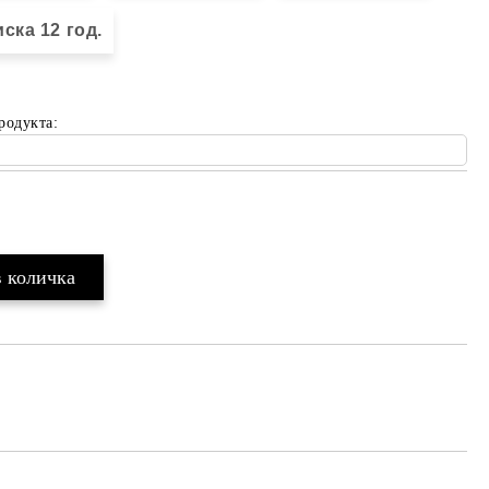
ска 12 год.
родукта:
Добави в желани