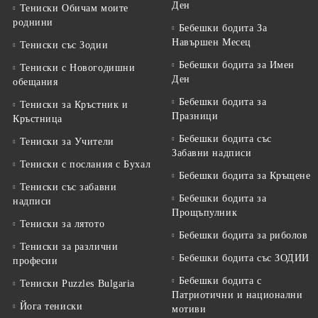
Ден
Тениски Обичам моите
роднини
Бебешки бодита За
Навършен Месец
Тениски със Зодии
Бебешки бодита за Имен
Тениски с Новогодишни
Ден
обещания
Бебешки бодита за
Тениски за Кръстник и
Празници
Кръстница
Бебешки бодита със
Тениски за Учители
Забавни надписи
Тениски с послания с Бухал
Бебешки бодита за Кръщене
Тениски със забавни
Бебешки бодита за
надписи
Прощъпулник
Тениски за лятото
Бебешки бодита за риболов
Тениски за различни
Бебешки бодита със ЗОДИИ
професии
Бебешки бодита с
Тениски Puzzles Bulgaria
Патриотични и национални
Йога тениски
мотиви