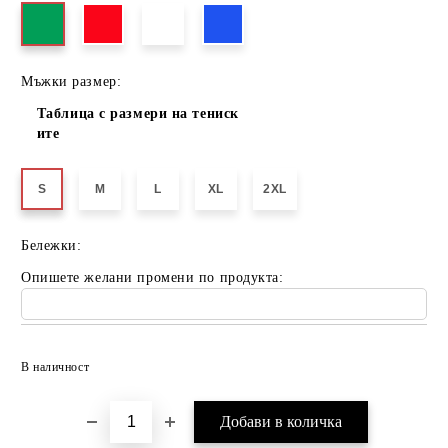
Мъжки размер:
Таблица с размери на тениск
ите
S
M
L
XL
2XL
Бележки:
Опишете желани промени по продукта:
Добави в желани
В наличност