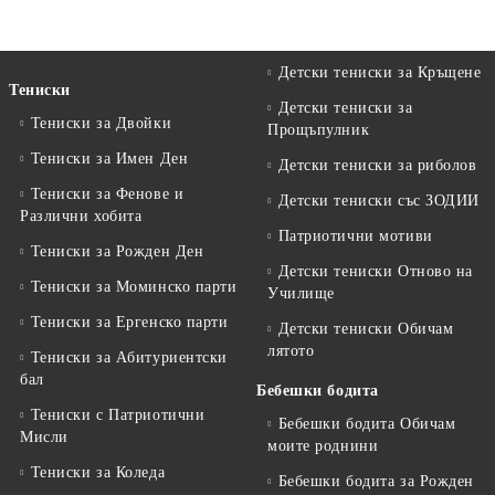
Детски тениски за Кръщене
Тениски
Детски тениски за
Тениски за Двойки
Прощъпулник
Тениски за Имен Ден
Детски тениски за риболов
Тениски за Фенове и
Детски тениски със ЗОДИИ
Различни хобита
Патриотични мотиви
Тениски за Рожден Ден
Детски тениски Отново на
Тениски за Mоминско парти
Училище
Тениски за Eргенско парти
Детски тениски Обичам
лятото
Тениски за Aбитуриентски
бал
Бебешки бодита
Тениски с Патриотични
Бебешки бодита Обичам
Мисли
моите роднини
Тениски за Коледа
Бебешки бодита за Рожден