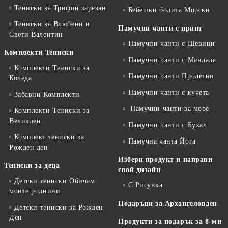
Тениски за Трифон зарезан
Бебешки бодита Морски
Тениски за Влюбени и
Памучни чанти с принт
Свети Валентин
Памучни чанти с Шевици
Комплекти Тениски
Памучни чанти с Мандала
Комплекти Тениски за
Памучни чанти Пролетни
Коледа
Памучни чанти с кучета
Забавни Комплекти
Памучни чанти за море
Комплекти Тениски за
Великден
Памучни чанти с Бухал
Комплект тениски за
Памучна чанта Йога
Рожден ден
Избери продукт и направи
Тениски за деца
свой дизайн
Детски тениски Обичам
С Рисунка
моите роднини
Подаръци за Архангеловден
Детски тениски за Рожден
Ден
Продукти за подарък за 8-ми