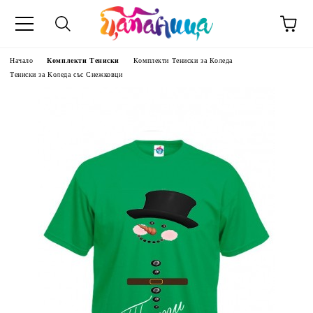
Начало
Комплекти Тениски
Комплекти Тениски за Коледа
Тениски за Коледа със Снежковци