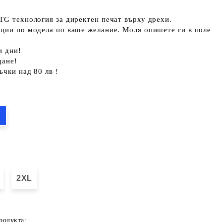
TG технология за директен печат върху дрехи.
кции по модела по ваше желание. Моля опишете ги в поле
и дни!
щане!
ъчки над 80 лв !
2XL
родукта: