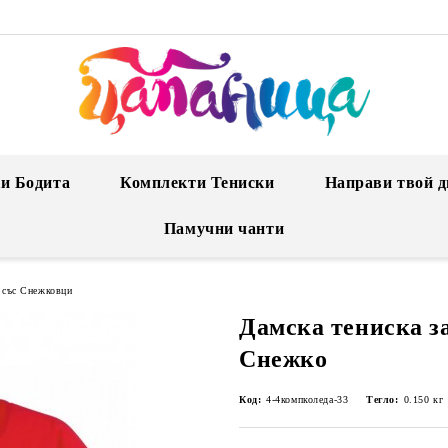
и Бодита
Комплекти Тениски
Направи твой д
Памучни чанти
 със Снежковци
Дамска тениска за
Снежко
Код:
4-4компколеда-33
Тегло:
0.150
кг