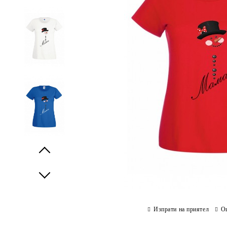
Prev
Next
Изпрати на приятел
О