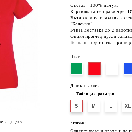
Състав - 100% памук.
Картинката се прави чрез D
Възможни са всякакви коре
"Бележки".
Бърза доставка до 2 работн
Опция преглед преди запла
Безплатна доставка при пор
Цвят:
Дамски размер:
Таблица с размери
S
M
L
XL
цени продукта
Бележки:
Опишете желани промени по п