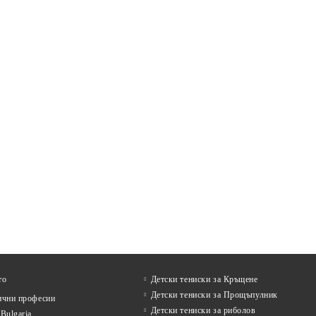
то
Детски тениски за Кръщене
Детски тениски за Прощъпулник
ични професии
Детски тениски за риболов
Bulgaria