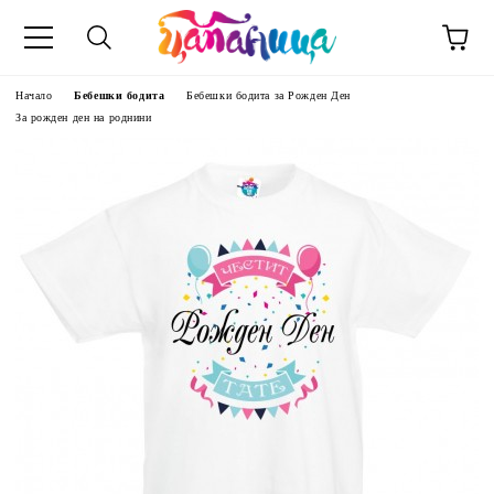
Начало
Бебешки бодита
Бебешки бодита за Рожден Ден
За рожден ден на роднини