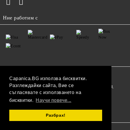
Ние работим с
GDPR
Capanica.BG използва бисквитки.
Разглеждайки сайта, Вие се
Нашият онлайн магазин е 100% съобразен с GDPR.
съгласявате с използването на
Прочетете нашата политика
бисквитки.
Научи повече...
Моите лични данни
Разбрах!
Онлайн магазин от SELITON