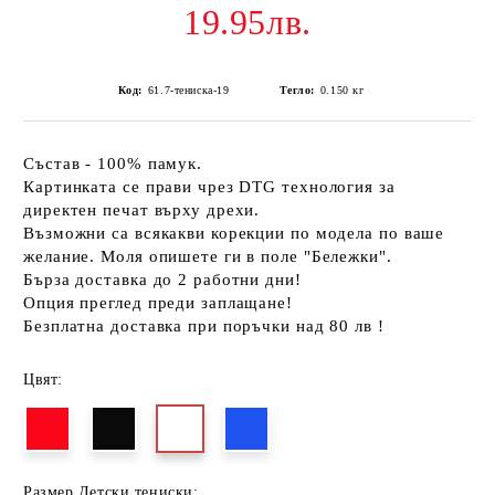
19.95лв.
Код:
61.7-тениска-19
Тегло:
0.150
кг
Състав - 100% памук.
Картинката се прави чрез DTG технология за
директен печат върху дрехи.
Възможни са всякакви корекции по модела по ваше
желание. Моля опишете ги в поле "Бележки".
Бърза доставка до 2 работни дни!
Опция преглед преди заплащане!
Безплатна доставка при поръчки над 80 лв !
Цвят:
Размер Детски тениски: