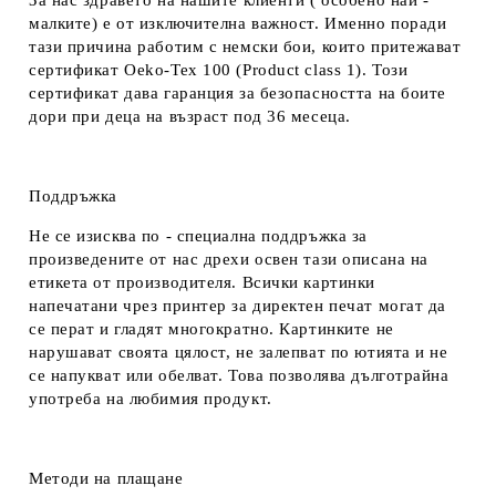
За нас здравето на нашите клиенти ( особено най -
малките) е от изключителна важност. Именно поради
тази причина работим с немски бои, които притежават
сертификат Oeko-Tex 100 (Product class 1). Този
сертификат дава гаранция за безопасността на боите
дори при деца на възраст под 36 месеца.
Поддръжка
Не се изисква по - специална поддръжка за
произведените от нас дрехи освен тази описана на
етикета от производителя. Всички картинки
напечатани чрез принтер за директен печат могат да
се перат и гладят многократно. Картинките не
нарушават своята цялост, не залепват по ютията и не
се напукват или обелват. Това позволява дълготрайна
употреба на любимия продукт.
Методи на плащане