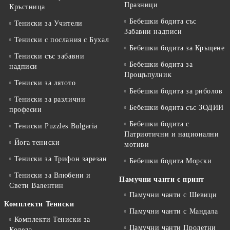
Празници
Кръстница
Бебешки бодита със
Тениски за Учители
Забавни надписи
Тениски с послания с Бухал
Бебешки бодита за Кръщене
Тениски със забавни
Бебешки бодита за
надписи
Прощъпулник
Тениски за лятото
Бебешки бодита за риболов
Тениски за различни
Бебешки бодита със ЗОДИИ
професии
Бебешки бодита с
Тениски Puzzles Bulgaria
Патриотични и национални
Йога тениски
мотиви
Тениски за Трифон зарезан
Бебешки бодита Морски
Тениски за Влюбени и
Памучни чанти с принт
Свети Валентин
Памучни чанти с Шевици
Комплекти Тениски
Памучни чанти с Мандала
Комплекти Тениски за
Памучни чанти Пролетни
Коледа