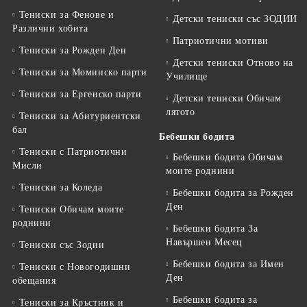
Тениски за Фенове и
Детски тениски със ЗОДИИ
Различни хобита
Патриотични мотиви
Тениски за Рожден Ден
Детски тениски Отново на
Тениски за Mоминско парти
Училище
Тениски за Eргенско парти
Детски тениски Обичам
лятото
Тениски за Aбитуриентски
бал
Бебешки бодита
Тениски с Патриотични
Бебешки бодита Обичам
Мисли
моите роднини
Тениски за Коледа
Бебешки бодита за Рожден
Ден
Тениски Обичам моите
роднини
Бебешки бодита За
Навършен Месец
Тениски със Зодии
Бебешки бодита за Имен
Тениски с Новогодишни
Ден
обещания
Бебешки бодита за
Тениски за Кръстник и