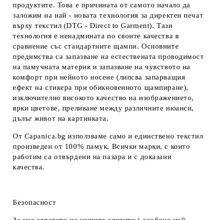
продуктите. Това е причината от самото начало да
заложим на най - новата технология за директен печат
върху текстил (DTG - Direct to Garment). Тази
технология е ненадмината по своите качества в
сравнение със стандартните щампи. Основните
предимства са запазване на естествената проводимост
на памучната материя и запазване на чувството на
комфорт при нейното носене (липсва запарващия
ефект на стикера при обикновенното щампиране),
изключително високото качество на изображението,
ярки цветове, преливане между различните нюанси,
дълъг живот на картинката.
От Capanica.bg използваме само и единствено текстил
произведен от 100% памук. Всички марки, с които
работим са отвърдени на пазара и с доказани
качества.
Безопасност