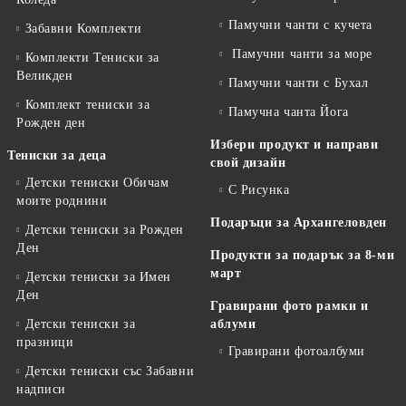
Памучни чанти с кучета
Забавни Комплекти
Памучни чанти за море
Комплекти Тениски за
Великден
Памучни чанти с Бухал
Комплект тениски за
Памучна чанта Йога
Рожден ден
Избери продукт и направи
Тениски за деца
свой дизайн
Детски тениски Обичам
С Рисунка
моите роднини
Подаръци за Архангеловден
Детски тениски за Рожден
Ден
Продукти за подарък за 8-ми
март
Детски тениски за Имен
Ден
Гравирани фото рамки и
Детски тениски за
аблуми
празници
Гравирани фотоалбуми
Детски тениски със Забавни
надписи