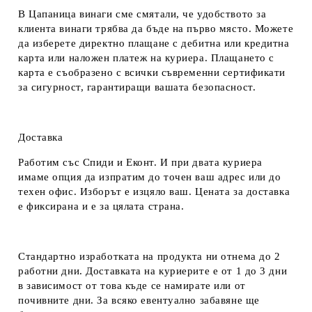
В Цапаница винаги сме смятали, че удобството за
клиента винаги трябва да бъде на първо място. Можете
да изберете директно плащане с дебитна или кредитна
карта или наложен платеж на куриера. Плащането с
карта е съобразено с всички съвременни сертификати
за сигурност, гарантиращи вашата безопасност.
Доставка
Работим със Спиди и Еконт. И при двата куриера
имаме опция да изпратим до точен ваш адрес или до
техен офис. Изборът е изцяло ваш. Цената за доставка
е фиксирана и е за цялата страна.
Стандартно изработката на продукта ни отнема до 2
работни дни. Доставката на куриерите е от 1 до 3 дни
в зависимост от това къде се намирате или от
почивните дни. За всяко евентуално забавяне ще