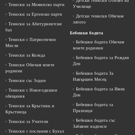
Детски тениски Отново на
Тениски за Mоминско парти
Училище
Тениски за Eргенско парти
Детски тениски Обичам
лятото
Тениски за Aбитуриентски
бал
Бебешки бодита
Тениски с Патриотични
Бебешки бодита Обичам
Мисли
моите роднини
Тениски за Коледа
Бебешки бодита за Рожден
Ден
Тениски Обичам моите
роднини
Бебешки бодита За
Навършен Месец
Тениски със Зодии
Бебешки бодита за Имен
Тениски с Новогодишни
Ден
обещания
Бебешки бодита за
Тениски за Кръстник и
Празници
Кръстница
Бебешки бодита със
Тениски за Учители
Забавни надписи
Тениски с послания с Бухал