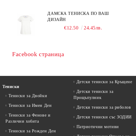
ДАМСКА ТЕНИСКА ПО ВАШ
ДИЗАЙН
€12.50
24.45лв.
Facebook страница
Детски тениски за Кръщене
Тениски
Детски тениски за
Тениски за Двойки
Прощъпулник
Тениски за Имен Ден
Детски тениски за риболов
Тениски за Фенове и
Детски тениски със ЗОДИИ
Различни хобита
Патриотични мотиви
Тениски за Рожден Ден