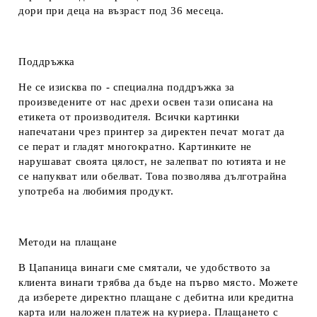
дори при деца на възраст под 36 месеца.
Поддръжка
Не се изисква по - специална поддръжка за
произведените от нас дрехи освен тази описана на
етикета от производителя. Всички картинки
напечатани чрез принтер за директен печат могат да
се перат и гладят многократно. Картинките не
нарушават своята цялост, не залепват по ютията и не
се напукват или обелват. Това позволява дълготрайна
употреба на любимия продукт.
Методи на плащане
В Цапаница винаги сме смятали, че удобството за
клиента винаги трябва да бъде на първо място. Можете
да изберете директно плащане с дебитна или кредитна
карта или наложен платеж на куриера. Плащането с