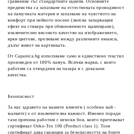
сравнение със стандартните щампи. Основните
предимства са запазване на естествената проводимост
на памучната материя и запазване на чувството на
комфорт при нейното носене (липсва запарващия
ефект на стикера при обикновенното щампиране),
изключително високото качество на изображението,
ярки цветове, преливане между различните нюанси,
дълъг живот на картинката.
От Capanica.bg използваме само и единствено текстил
произведен от 100% памук. Всички марки, с които
работим са отвърдени на пазара и с доказани
качества.
Безопасност
За нас здравето на нашите клиенти ( особено най -
малките) е от изключителна важност. Именно поради
тази причина работим с немски бои, които притежават
сертификат Oeko-Tex 100 (Product class 1). Този
сертификат дава гаранция за безопасността на боите