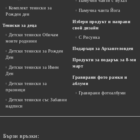
Памучни чанти с Бухал
Комплект тениски за
Памучна чанта Йога
Рожден ден
Избери продукт и направи
Тениски за деца
свой дизайн
Детски тениски Обичам
С Рисунка
моите роднини
Подаръци за Архангеловден
Детски тениски за Рожден
Ден
Продукти за подарък за 8-ми
март
Детски тениски за Имен
Ден
Гравирани фото рамки и
Детски тениски за
аблуми
празници
Гравирани фотоалбуми
Детски тениски със Забавни
надписи
Бързи връзки: