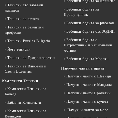
Бебешки бодита за Кръщене
Тениски със забавни
Бебешки бодита за
надписи
Прощъпулник
Тениски за лятото
Бебешки бодита за риболов
Тениски за различни
Бебешки бодита със ЗОДИИ
професии
Бебешки бодита с
Тениски Puzzles Bulgaria
Патриотични и национални
Йога тениски
мотиви
Тениски за Трифон зарезан
Бебешки бодита Морски
Тениски за Влюбени и
Памучни чанти с принт
Свети Валентин
Памучни чанти с Шевици
Комплекти Тениски
Памучни чанти с Мандала
Комплекти Тениски за
Памучни чанти Пролетни
Коледа
Памучни чанти с кучета
Забавни Комплекти
Памучни чанти за море
Комплекти Тениски за
Великден