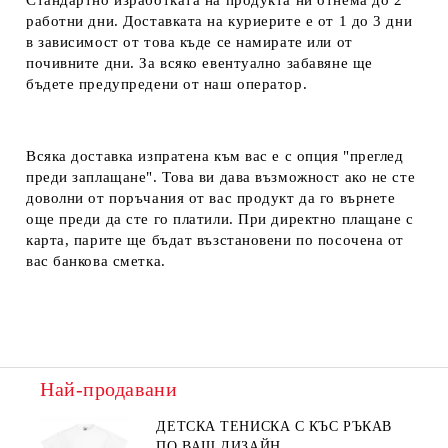
Стандартно изработката на продукта ни отнема до 2
работни дни. Доставката на куриерите е от 1 до 3 дни
в зависимост от това къде се намирате или от
почивните дни. За всяко евентуално забавяне ще
бъдете предупредени от наш оператор.
Всяка доставка изпратена към вас е с опция "преглед
преди заплащане". Това ви дава възможност ако не сте
доволни от поръчания от вас продукт да го върнете
още преди да сте го платили. При директно плащане с
карта, парите ще бъдат възстановени по посочена от
вас банкова сметка.
Най-продавани
ДЕТСКА ТЕНИСКА С КЪС РЪКАВ
ПО ВАШ ДИЗАЙН