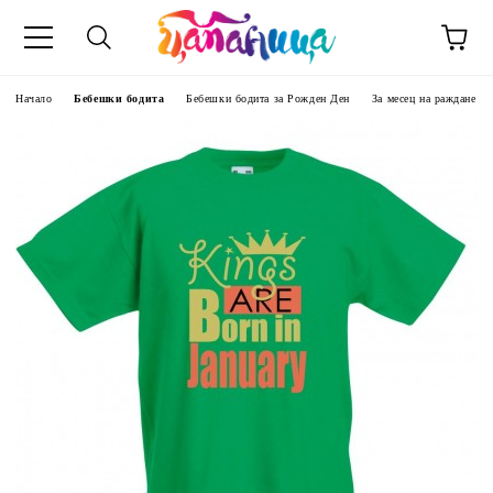
Начало
Бебешки бодита
Бебешки бодита за Рожден Ден
За месец на раждане