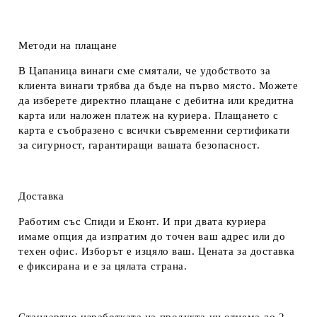
Методи на плащане
В Цапаница винаги сме смятали, че удобството за
клиента винаги трябва да бъде на първо място. Можете
да изберете директно плащане с дебитна или кредитна
карта или наложен платеж на куриера. Плащането с
карта е съобразено с всички съвременни сертификати
за сигурност, гарантиращи вашата безопасност.
Доставка
Работим със Спиди и Еконт. И при двата куриера
имаме опция да изпратим до точен ваш адрес или до
техен офис. Изборът е изцяло ваш. Цената за доставка
е фиксирана и е за цялата страна.