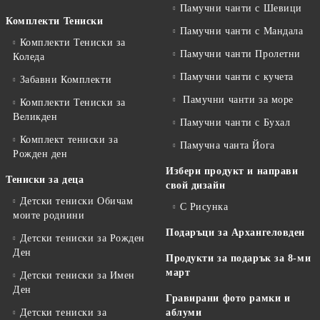
Памучни чанти с Шевици
Комплекти Тениски
Памучни чанти с Мандала
Комплекти Тениски за
Памучни чанти Пролетни
Коледа
Памучни чанти с кучета
Забавни Комплекти
Памучни чанти за море
Комплекти Тениски за
Великден
Памучни чанти с Бухал
Комплект тениски за
Памучна чанта Йога
Рожден ден
Избери продукт и направи
Тениски за деца
свой дизайн
Детски тениски Обичам
С Рисунка
моите роднини
Подаръци за Архангеловден
Детски тениски за Рожден
Ден
Продукти за подарък за 8-ми
март
Детски тениски за Имен
Ден
Гравирани фото рамки и
Детски тениски за
аблуми