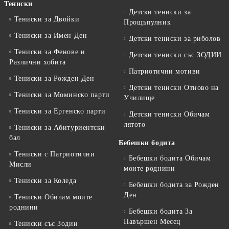
Тениски
Детски тениски за
Тениски за Двойки
Прощъпулник
Тениски за Имен Ден
Детски тениски за риболов
Тениски за Фенове и
Детски тениски със ЗОДИИ
Различни хобита
Патриотични мотиви
Тениски за Рожден Ден
Детски тениски Отново на
Тениски за Mоминско парти
Училище
Тениски за Eргенско парти
Детски тениски Обичам
лятото
Тениски за Aбитуриентски
бал
Бебешки бодита
Тениски с Патриотични
Бебешки бодита Обичам
Мисли
моите роднини
Тениски за Коледа
Бебешки бодита за Рожден
Ден
Тениски Обичам моите
роднини
Бебешки бодита За
Навършен Месец
Тениски със Зодии