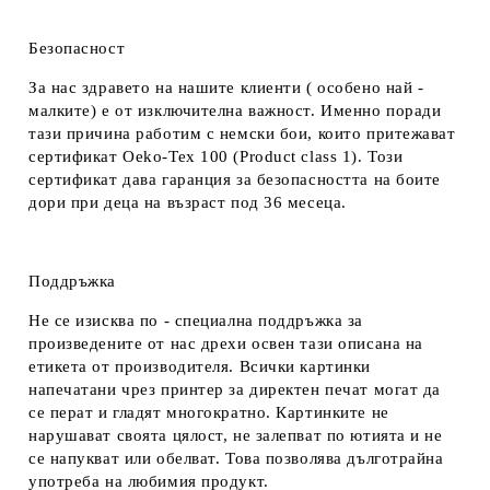
Безопасност
За нас здравето на нашите клиенти ( особено най -
малките) е от изключителна важност. Именно поради
тази причина работим с немски бои, които притежават
сертификат Oeko-Tex 100 (Product class 1). Този
сертификат дава гаранция за безопасността на боите
дори при деца на възраст под 36 месеца.
Поддръжка
Не се изисква по - специална поддръжка за
произведените от нас дрехи освен тази описана на
етикета от производителя. Всички картинки
напечатани чрез принтер за директен печат могат да
се перат и гладят многократно. Картинките не
нарушават своята цялост, не залепват по ютията и не
се напукват или обелват. Това позволява дълготрайна
употреба на любимия продукт.