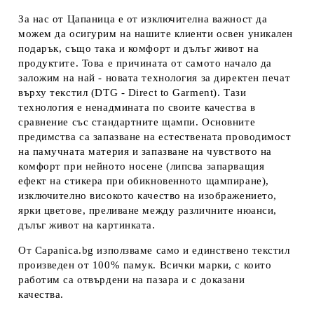
За нас от Цапаница е от изключителна важност да
можем да осигурим на нашите клиенти освен уникален
подарък, също така и комфорт и дълъг живот на
продуктите. Това е причината от самото начало да
заложим на най - новата технология за директен печат
върху текстил (DTG - Direct to Garment). Тази
технология е ненадмината по своите качества в
сравнение със стандартните щампи. Основните
предимства са запазване на естествената проводимост
на памучната материя и запазване на чувството на
комфорт при нейното носене (липсва запарващия
ефект на стикера при обикновенното щампиране),
изключително високото качество на изображението,
ярки цветове, преливане между различните нюанси,
дълъг живот на картинката.
От Capanica.bg използваме само и единствено текстил
произведен от 100% памук. Всички марки, с които
работим са отвърдени на пазара и с доказани
качества.