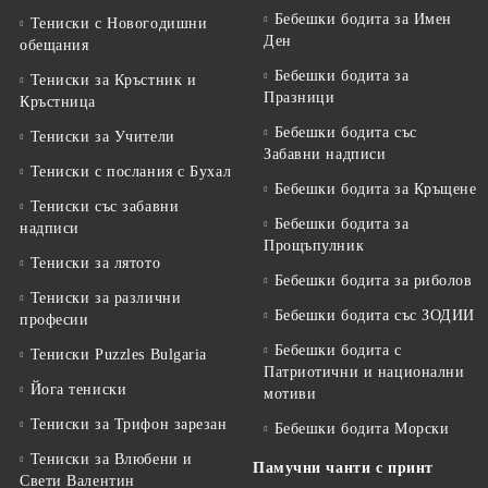
Бебешки бодита за Имен
Тениски с Новогодишни
Ден
обещания
Бебешки бодита за
Тениски за Кръстник и
Празници
Кръстница
Бебешки бодита със
Тениски за Учители
Забавни надписи
Тениски с послания с Бухал
Бебешки бодита за Кръщене
Тениски със забавни
Бебешки бодита за
надписи
Прощъпулник
Тениски за лятото
Бебешки бодита за риболов
Тениски за различни
Бебешки бодита със ЗОДИИ
професии
Бебешки бодита с
Тениски Puzzles Bulgaria
Патриотични и национални
Йога тениски
мотиви
Тениски за Трифон зарезан
Бебешки бодита Морски
Тениски за Влюбени и
Памучни чанти с принт
Свети Валентин