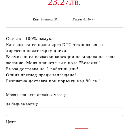
23.27лв.
Код:
1-тениска-37
Тегло:
0.150
кг
Състав - 100% памук.
Картинката се прави чрез DTG технология за
директен печат върху дрехи.
Възможни са всякакви корекции по модела по ваше
желание. Моля опишете ги в поле "Бележки".
Бърза доставка до 2 работни дни!
Опция преглед преди заплащане!
Безплатна доставка при поръчки над 80 лв !
Моля напишете желания месец:
да бъде за месец:
Цвят: