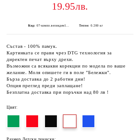
19.95лв.
Код:
07-компл.великден1-19
Тегло:
0.200
кг
Състав - 100% памук.
Картинката се прави чрез DTG технология за
директен печат върху дрехи.
Възможни са всякакви корекции по модела по ваше
желание. Моля опишете ги в поле "Бележки".
Бърза доставка до 2 работни дни!
Опция преглед преди заплащане!
Безплатна доставка при поръчки над 80 лв !
Цвят:
Размер Детски тениски: