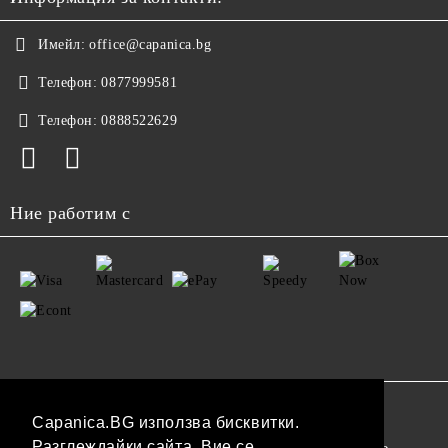
Имейл:
office@capanica.bg
Телефон:
0877999581
Телефон:
0888522629
Ние работим с
GDPR
Capanica.BG използва бисквитки.
Разглеждайки сайта, Вие се