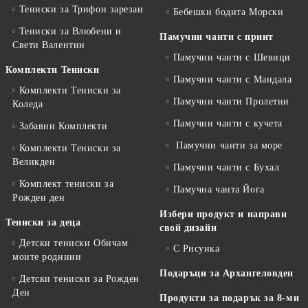
Тениски за Трифон зарезан
Бебешки бодита Морски
Тениски за Влюбени и
Памучни чанти с принт
Свети Валентин
Памучни чанти с Шевици
Комплекти Тениски
Памучни чанти с Мандала
Комплекти Тениски за
Памучни чанти Пролетни
Коледа
Памучни чанти с кучета
Забавни Комплекти
Памучни чанти за море
Комплекти Тениски за
Великден
Памучни чанти с Бухал
Комплект тениски за
Памучна чанта Йога
Рожден ден
Избери продукт и направи
Тениски за деца
свой дизайн
Детски тениски Обичам
С Рисунка
моите роднини
Подаръци за Архангеловден
Детски тениски за Рожден
Ден
Продукти за подарък за 8-ми