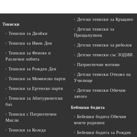
Детски тениски за Кръщене
Тениски
Детски тениски за
Тениски за Двойки
Прощъпулник
Тениски за Имен Ден
Детски тениски за риболов
Тениски за Фенове и
Детски тениски със ЗОДИИ
Различни хобита
Патриотични мотиви
Тениски за Рожден Ден
Детски тениски Отново на
Тениски за Mоминско парти
Училище
Тениски за Eргенско парти
Детски тениски Обичам
лятото
Тениски за Aбитуриентски
бал
Бебешки бодита
Тениски с Патриотични
Бебешки бодита Обичам
Мисли
моите роднини
Тениски за Коледа
Бебешки бодита за Рожден