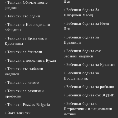
Ден
Тениски Обичам моите
роднини
Бебешки бодита За
Навършен Месец
Тениски със Зодии
Бебешки бодита за Имен
Тениски с Новогодишни
Ден
обещания
Бебешки бодита за
Тениски за Кръстник и
Празници
Кръстница
Бебешки бодита със
Тениски за Учители
Забавни надписи
Тениски с послания с Бухал
Бебешки бодита за Кръщене
Тениски със забавни
Бебешки бодита за
надписи
Прощъпулник
Тениски за лятото
Бебешки бодита за риболов
Тениски за различни
Бебешки бодита със ЗОДИИ
професии
Бебешки бодита с
Тениски Puzzles Bulgaria
Патриотични и национални
Йога тениски
мотиви