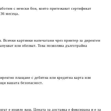
работим с немски бои, които притежават сертификат
д 36 месеца.
я. Всички картинки напечатани чрез принтер за директен
напукват или обелват. Това позволява дълготрайна
директно плащане с дебитна или кредитна карта или
ращи вашата безопасност.
рът е изцяло ваш. Цената за доставка е фиксирана и е за