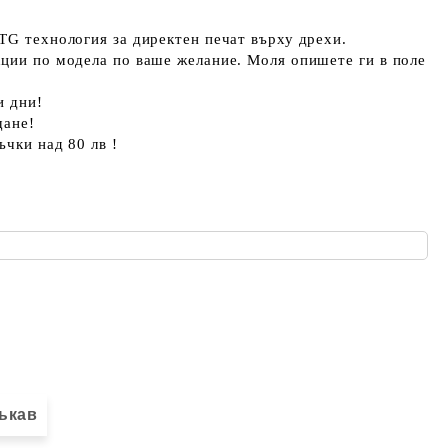
TG технология за директен печат върху дрехи.
кции по модела по ваше желание. Моля опишете ги в поле
и дни!
щане!
ъчки над 80 лв !
ъкав