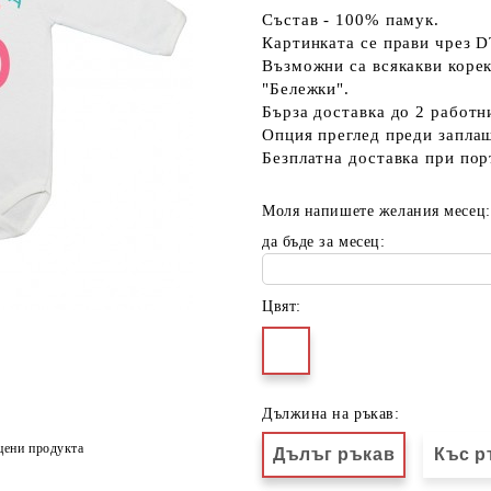
Състав - 100% памук.
Картинката се прави чрез D
Възможни са всякакви коре
"Бележки".
Бърза доставка до 2 работн
Опция преглед преди запла
Безплатна доставка при пор
Моля напишете желания месец:
да бъде за месец:
Цвят:
Дължина на ръкав:
цени продукта
Дълъг ръкав
Къс р