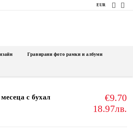
EUR
изайн
Гравирани фото рамки и албуми
€9.70
 месеца с бухал
18.97лв.