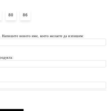
80
86
. Напишете новото име, което желаете да изпишем:
родукта:
Добави в желани