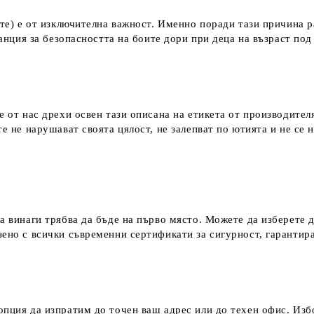
ките) е от изключителна важност. Именно поради тази причина 
аранция за безопасността на боите дори при деца на възраст по
е от нас дрехи освен тази описана на етикета от производител
е не нарушават своята цялост, не залепват по ютията и не се 
а винаги трябва да бъде на първо място. Можете да изберете 
зено с всички съвременни сертификати за сигурност, гаранти
пция да изпратим до точен ваш адрес или до техен офис. Избо