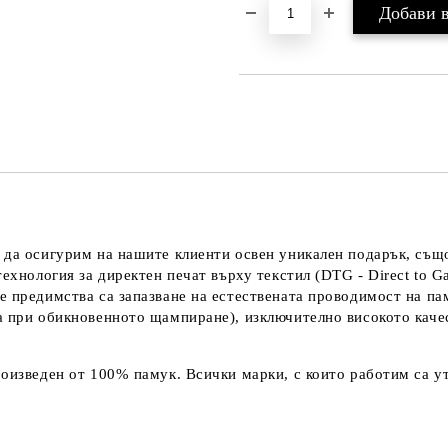
 да осигурим на нашите клиенти освен уникален подарък, също
технология за директен печат върху текстил (DTG - Direct to G
е предимства са запазване на естествената проводимост на па
а при обикновенното щампиране), изключително високото каче
оизведен от 100% памук. Всички марки, с които работим са ут