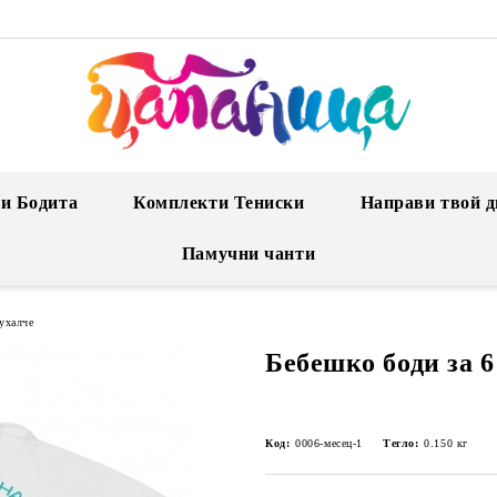
и Бодита
Комплекти Тениски
Направи твой д
Памучни чанти
Бухалче
Бебешко боди за 6
Код:
0006-месец-1
Тегло:
0.150
кг