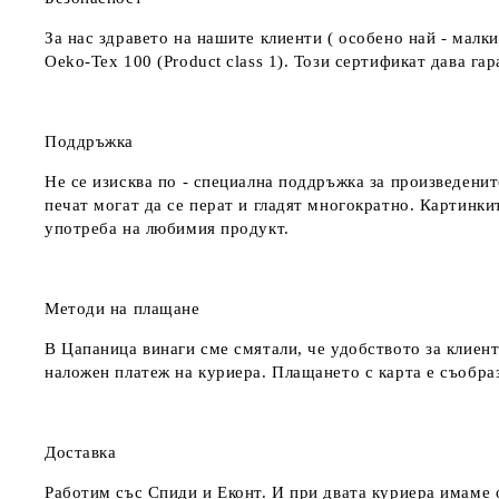
За нас здравето на нашите клиенти ( особено най - мал
Oeko-Tex 100 (Product class 1). Този сертификат дава г
Поддръжка
Не се изисква по - специална поддръжка за произведенит
печат могат да се перат и гладят многократно. Картинкит
употреба на любимия продукт.
Методи на плащане
В Цапаница винаги сме смятали, че удобството за клиент
наложен платеж на куриера. Плащането с карта е съобра
Доставка
Работим със Спиди и Еконт. И при двата куриера имаме о