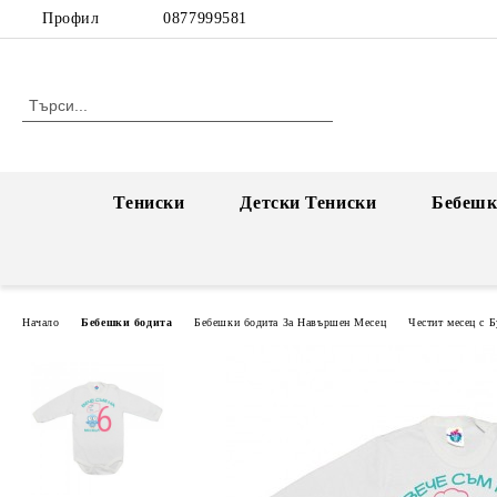
Профил
0877999581
Тениски
Детски Тениски
Бебешк
Начало
Бебешки бодита
Бебешки бодита За Навършен Месец
Честит месец с 