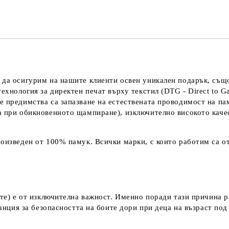
 да осигурим на нашите клиенти освен уникален подарък, също
технология за директен печат върху текстил (DTG - Direct to G
е предимства са запазване на естествената проводимост на па
а при обикновенното щампиране), изключително високото каче
оизведен от 100% памук. Всички марки, с които работим са от
ките) е от изключителна важност. Именно поради тази причина 
аранция за безопасността на боите дори при деца на възраст по