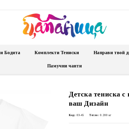
и Бодита
Комплекти Тениски
Направи твой д
Памучни чанти
Детска тениска с 
ваш Дизайн
Код:
03-45
Тегло:
0.200
кг