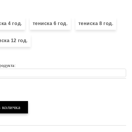
ка 4 год.
тениска 6 год.
тениска 8 год.
ска 12 год.
родукта:
Добави в желани