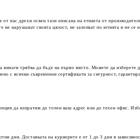
е от нас дрехи освен тази описана на етикета от производител
е не нарушават своята цялост, не залепват по ютията и не се 
а винаги трябва да бъде на първо място. Можете да изберете 
зено с всички съвременни сертификати за сигурност, гаранти
пция да изпратим до точен ваш адрес или до техен офис. Избо
тни дни. Доставката на куриерите е от 1 до 3 дни в зависимос