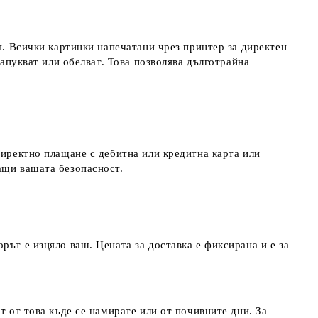
я. Всички картинки напечатани чрез принтер за директен
напукват или обелват. Това позволява дълготрайна
директно плащане с дебитна или кредитна карта или
ращи вашата безопасност.
рът е изцяло ваш. Цената за доставка е фиксирана и е за
т от това къде се намирате или от почивните дни. За