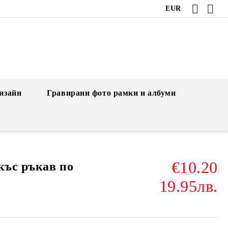
EUR
изайн
Гравирани фото рамки и албуми
€10.20
къс ръкав по
19.95лв.