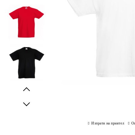
Prev
Next
Изпрати на приятел
О