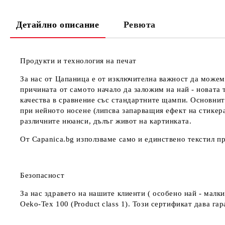
Детайлно описание
Ревюта
Продукти и технология на печат
За нас от Цапаница е от изключителна важност да можем
причината от самото начало да заложим на най - новата 
качества в сравнение със стандартните щампи. Основнит
при нейното носене (липсва запарващия ефект на стикер
различните нюанси, дълъг живот на картинката.
От Capanica.bg използваме само и единствено текстил пр
Безопасност
За нас здравето на нашите клиенти ( особено най - мал
Oeko-Tex 100 (Product class 1). Този сертификат дава г