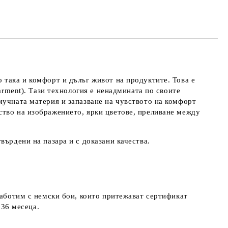
 така и комфорт и дълъг живот на продуктите. Това е
arment). Тази технология е ненадмината по своите
мучната материя и запазване на чувството на комфорт
ство на изображението, ярки цветове, преливане между
върдени на пазара и с доказани качества.
работим с немски бои, които притежават сертификат
д 36 месеца.