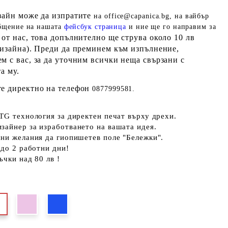
изайн може да изпратите
на office@capanica.bg, на вайбър
общение на нашата
фейсбук страница
и ние ще го направим за
от нас, това допълнително ще струва около 10 лв
дизайна). Преди да преминем към изпълнение,
м с вас, за да уточним всички неща свързани с
а му.
те директно на телефон
0877999581.
TG технология за директен печат върху дрехи.
зайнер за изработването на вашата идея.
ни желания да гиопишетев поле "Бележки".
 до 2 работни дни!
ъчки над 80 лв !