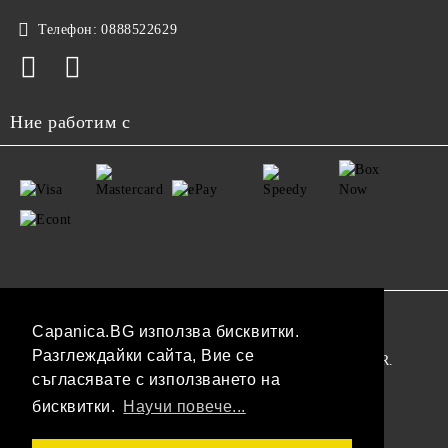
Телефон:
0888522629
Ние работим с
GDPR
Capanica.BG използва бисквитки.
Разглеждайки сайта, Вие се
Нашият онлайн магазин е 100% съобразен с GDPR.
съгласявате с използването на
Прочетете нашата политика
бисквитки.
Научи повече...
Моите лични данни