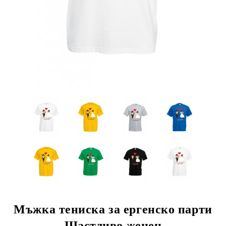
Мъжка тениска за ергенско парти
Щастливо женен