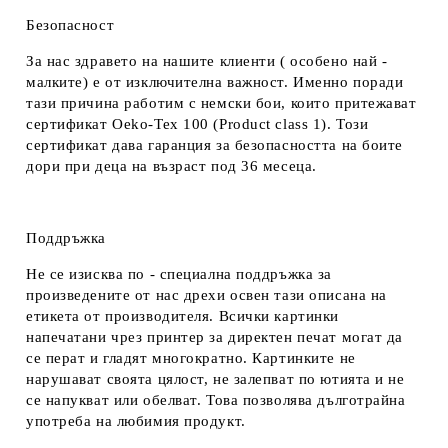
Безопасност
За нас здравето на нашите клиенти ( особено най -
малките) е от изключителна важност. Именно поради
тази причина работим с немски бои, които притежават
сертификат Oeko-Tex 100 (Product class 1). Този
сертификат дава гаранция за безопасността на боите
дори при деца на възраст под 36 месеца.
Поддръжка
Не се изисква по - специална поддръжка за
произведените от нас дрехи освен тази описана на
етикета от производителя. Всички картинки
напечатани чрез принтер за директен печат могат да
се перат и гладят многократно. Картинките не
нарушават своята цялост, не залепват по ютията и не
се напукват или обелват. Това позволява дълготрайна
употреба на любимия продукт.