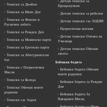
Детски тениски за
Тениски за Двойки
Прощъпулник
Тениски за Имен Ден
Детски тениски за риболов
Тениски за Фенове и
Детски тениски със ЗОДИИ
Различни хобита
Патриотични мотиви
Тениски за Рожден Ден
Детски тениски Отново на
Тениски за Mоминско парти
Училище
Тениски за Eргенско парти
Детски тениски Обичам
лятото
Тениски за Aбитуриентски
бал
Бебешки бодита
Тениски с Патриотични
Бебешки бодита Обичам
Мисли
моите роднини
Тениски за Коледа
Бебешки бодита за Рожден
Ден
Тениски Обичам моите
роднини
Бебешки бодита За
Навършен Месец
Тениски със Зодии
Бебешки бодита за Имен