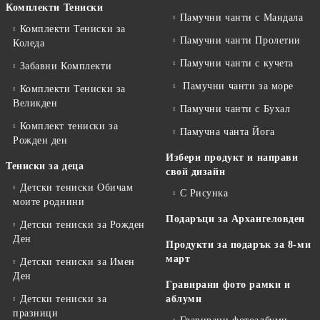
Комплекти Тениски
Памучни чанти с Мандала
Комплекти Тениски за
Памучни чанти Пролетни
Коледа
Памучни чанти с кучета
Забавни Комплекти
Памучни чанти за море
Комплекти Тениски за
Великден
Памучни чанти с Бухал
Комплект тениски за
Памучна чанта Йога
Рожден ден
Избери продукт и направи
Тениски за деца
свой дизайн
Детски тениски Обичам
С Рисунка
моите роднини
Подаръци за Архангеловден
Детски тениски за Рожден
Ден
Продукти за подарък за 8-ми
март
Детски тениски за Имен
Ден
Гравирани фото рамки и
Детски тениски за
аблуми
празници