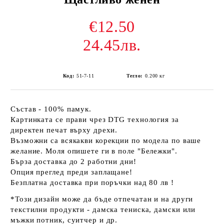
€12.50
24.45лв.
Код:
51-7-11
Тегло:
0.200
кг
Състав - 100% памук.
Картинката се прави чрез DTG технология за
директен печат върху дрехи.
Възможни са всякакви корекции по модела по ваше
желание. Моля опишете ги в поле "Бележки".
Бърза доставка до 2 работни дни!
Опция преглед преди заплащане!
Безплатна доставка при поръчки над 80 лв !
*Този дизайн може да бъде отпечатан и на други
текстилни продукти - дамска тениска, дамски или
мъжки потник, суитчер и др.