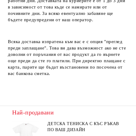
работни дни. Доставката на куриерите е от 1 до 3 дни
в зависимост от това къде се намирате или от
почивните дни. За всяко евентуално забавяне ще
бъдете предупредени от наш оператор.
Всяка доставка изпратена към вас е с опция "преглед
преди заплащане". Това ви дава възможност ако не сте
доволни от поръчания от вас продукт да го върнете
още преди да сте го платили. При директно плащане с
карта, парите ще бъдат възстановени по посочена от
вас банкова сметка.
Най-продавани
ДЕТСКА ТЕНИСКА С КЪС РЪКАВ
ПО ВАШ ДИЗАЙН