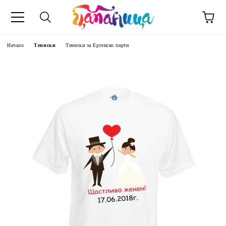
Начало
Тениски
Тениски за Eргенско парти