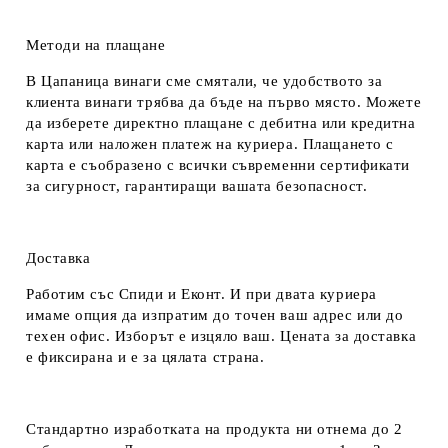
Методи на плащане
В Цапаница винаги сме смятали, че удобството за
клиента винаги трябва да бъде на първо място. Можете
да изберете директно плащане с дебитна или кредитна
карта или наложен платеж на куриера. Плащането с
карта е съобразено с всички съвременни сертификати
за сигурност, гарантиращи вашата безопасност.
Доставка
Работим със Спиди и Еконт. И при двата куриера
имаме опция да изпратим до точен ваш адрес или до
техен офис. Изборът е изцяло ваш. Цената за доставка
е фиксирана и е за цялата страна.
Стандартно изработката на продукта ни отнема до 2