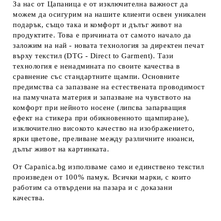
За нас от Цапаница е от изключителна важност да
можем да осигурим на нашите клиенти освен уникален
подарък, също така и комфорт и дълъг живот на
продуктите. Това е причината от самото начало да
заложим на най - новата технология за директен печат
върху текстил (DTG - Direct to Garment). Тази
технология е ненадмината по своите качества в
сравнение със стандартните щампи. Основните
предимства са запазване на естествената проводимост
на памучната материя и запазване на чувството на
комфорт при нейното носене (липсва запарващия
ефект на стикера при обикновенното щампиране),
изключително високото качество на изображението,
ярки цветове, преливане между различните нюанси,
дълъг живот на картинката.
От Capanica.bg използваме само и единствено текстил
произведен от 100% памук. Всички марки, с които
работим са отвърдени на пазара и с доказани
качества.