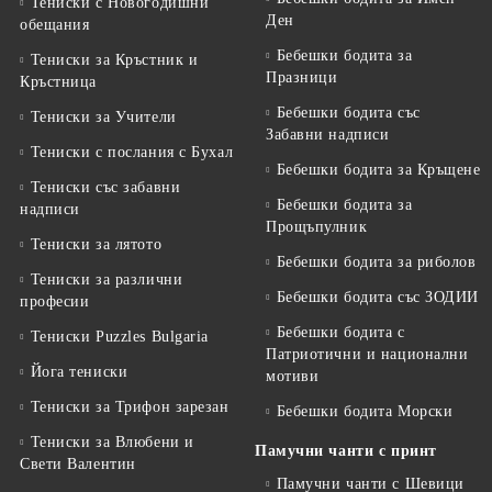
Тениски с Новогодишни
Ден
обещания
Бебешки бодита за
Тениски за Кръстник и
Празници
Кръстница
Бебешки бодита със
Тениски за Учители
Забавни надписи
Тениски с послания с Бухал
Бебешки бодита за Кръщене
Тениски със забавни
Бебешки бодита за
надписи
Прощъпулник
Тениски за лятото
Бебешки бодита за риболов
Тениски за различни
Бебешки бодита със ЗОДИИ
професии
Бебешки бодита с
Тениски Puzzles Bulgaria
Патриотични и национални
Йога тениски
мотиви
Тениски за Трифон зарезан
Бебешки бодита Морски
Тениски за Влюбени и
Памучни чанти с принт
Свети Валентин
Памучни чанти с Шевици