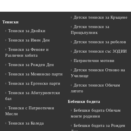
Детски тениски за Кръщене
Тениски
Детски тениски за
Тениски за Двойки
Прощъпулник
Тениски за Имен Ден
Детски тениски за риболов
Тениски за Фенове и
Детски тениски със ЗОДИИ
Различни хобита
Патриотични мотиви
Тениски за Рожден Ден
Детски тениски Отново на
Тениски за Mоминско парти
Училище
Тениски за Eргенско парти
Детски тениски Обичам
лятото
Тениски за Aбитуриентски
бал
Бебешки бодита
Тениски с Патриотични
Бебешки бодита Обичам
Мисли
моите роднини
Тениски за Коледа
Бебешки бодита за Рожден