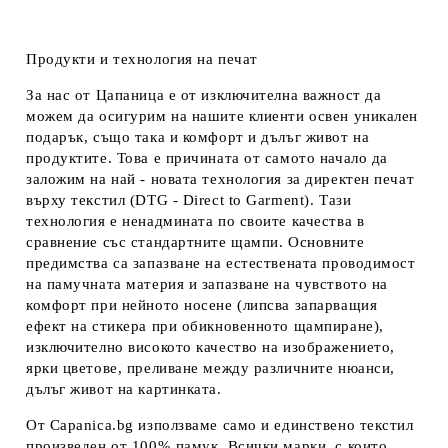
Продукти и технология на печат
За нас от Цапаница е от изключителна важност да
можем да осигурим на нашите клиенти освен уникален
подарък, също така и комфорт и дълъг живот на
продуктите. Това е причината от самото начало да
заложим на най - новата технология за директен печат
върху текстил (DTG - Direct to Garment). Тази
технология е ненадмината по своите качества в
сравнение със стандартните щампи. Основните
предимства са запазване на естествената проводимост
на памучната материя и запазване на чувството на
комфорт при нейното носене (липсва запарващия
ефект на стикера при обикновенното щампиране),
изключително високото качество на изображението,
ярки цветове, преливане между различните нюанси,
дълъг живот на картинката.
От Capanica.bg използваме само и единствено текстил
произведен от 100% памук. Всички марки, с които