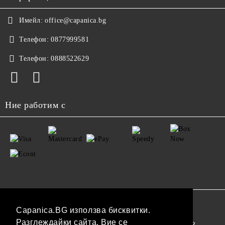
Имейл:
office@capanica.bg
Телефон:
0877999581
Телефон:
0888522629
Ние работим с
GDPR
Capanica.BG използва бисквитки.
Разглеждайки сайта, Вие се
Нашият онлайн магазин е 100% съобразен с GDPR.