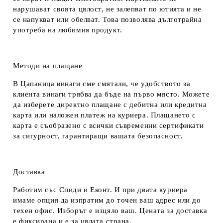
нарушават своята цялост, не залепват по ютията и не
се напукват или обелват. Това позволява дълготрайна
употреба на любимия продукт.
Методи на плащане
В Цапаница винаги сме смятали, че удобството за
клиента винаги трябва да бъде на първо място. Можете
да изберете директно плащане с дебитна или кредитна
карта или наложен платеж на куриера. Плащането с
карта е съобразено с всички съвременни сертификати
за сигурност, гарантиращи вашата безопасност.
Доставка
Работим със Спиди и Еконт. И при двата куриера
имаме опция да изпратим до точен ваш адрес или до
техен офис. Изборът е изцяло ваш. Цената за доставка
е фиксирана и е за цялата страна.