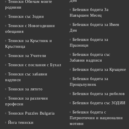
Ден
Тениски Обичам моите
роднини
Бебешки бодита За
Навършен Месец
Тениски със Зодии
Бебешки бодита за Имен
Тениски с Новогодишни
Ден
обещания
Бебешки бодита за
Тениски за Кръстник и
Празници
Кръстница
Бебешки бодита със
Тениски за Учители
Забавни надписи
Тениски с послания с Бухал
Бебешки бодита за Кръщене
Тениски със забавни
Бебешки бодита за
надписи
Прощъпулник
Тениски за лятото
Бебешки бодита за риболов
Тениски за различни
Бебешки бодита със ЗОДИИ
професии
Бебешки бодита с
Тениски Puzzles Bulgaria
Патриотични и национални
Йога тениски
мотиви