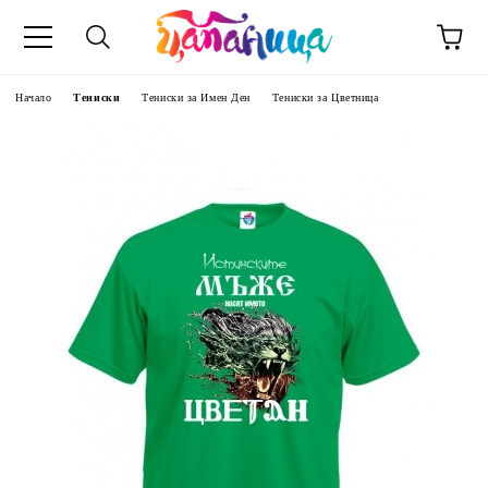
Начало
Тениски
Тениски за Имен Ден
Тениски за Цветница