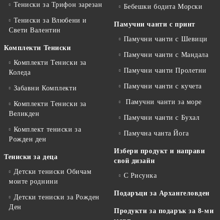
Тениски за Трифон зарезан
Бебешки бодита Морски
Тениски за Влюбени и
Памучни чанти с принт
Свети Валентин
Памучни чанти с Шевици
Комплекти Тениски
Памучни чанти с Мандала
Комплекти Тениски за
Памучни чанти Пролетни
Коледа
Памучни чанти с кучета
Забавни Комплекти
Памучни чанти за море
Комплекти Тениски за
Великден
Памучни чанти с Бухал
Комплект тениски за
Памучна чанта Йога
Рожден ден
Избери продукт и направи
Тениски за деца
свой дизайн
Детски тениски Обичам
С Рисунка
моите роднини
Подаръци за Архангеловден
Детски тениски за Рожден
Ден
Продукти за подарък за 8-ми