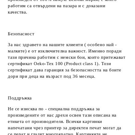
работим са отвърдени на пазара и с доказани
качества.
Безопасност
За нас здравето на нашите клиенти ( особено най -
малките) е от изключителна важност. Именно поради
тази причина работим с немски бои, които притежават
сертификат Oeko-Tex 100 (Product class 1). Този
сертификат дава гаранция за безопасността на боите
дори при деца на възраст под 36 месеца.
Поддръжка
Не се изисква по - специална поддръжка за
произведените от нас дрехи освен тази описана на
етикета от производителя. Всички картинки
напечатани чрез принтер за директен печат могат да
се перат и гладят многократно. Картинките не