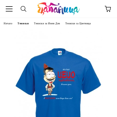
Начало
Тениски
Тениски за Имен Ден
Тениски за Цветница