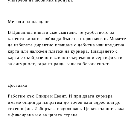
употреба на любимия продукт.
Методи на плащане
В Цапаница винаги сме смятали, че удобството за
клиента винаги трябва да бъде на първо място. Можете
да изберете директно плащане с дебитна или кредитна
карта или наложен платеж на куриера. Плащането с
карта е съобразено с всички съвременни сертификати
за сигурност, гарантиращи вашата безопасност.
Доставка
Работим със Спиди и Еконт. И при двата куриера
имаме опция да изпратим до точен ваш адрес или до
техен офис. Изборът е изцяло ваш. Цената за доставка
е фиксирана и е за цялата страна.