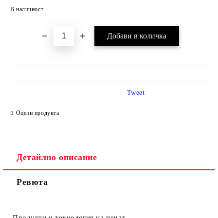
Добави в желани
В наличност
Tweet
Оцени продукта
Детайлно описание
Ревюта
Продукти и технология на печат