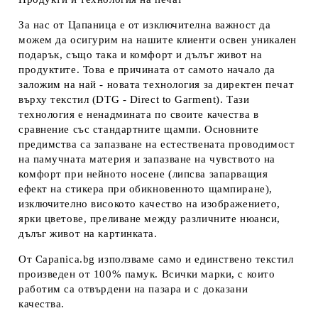
За нас от Цапаница е от изключителна важност да
можем да осигурим на нашите клиенти освен уникален
подарък, също така и комфорт и дълъг живот на
продуктите. Това е причината от самото начало да
заложим на най - новата технология за директен печат
върху текстил (DTG - Direct to Garment). Тази
технология е ненадмината по своите качества в
сравнение със стандартните щампи. Основните
предимства са запазване на естествената проводимост
на памучната материя и запазване на чувството на
комфорт при нейното носене (липсва запарващия
ефект на стикера при обикновенното щампиране),
изключително високото качество на изображението,
ярки цветове, преливане между различните нюанси,
дълъг живот на картинката.
От Capanica.bg използваме само и единствено текстил
произведен от 100% памук. Всички марки, с които
работим са отвърдени на пазара и с доказани
качества.