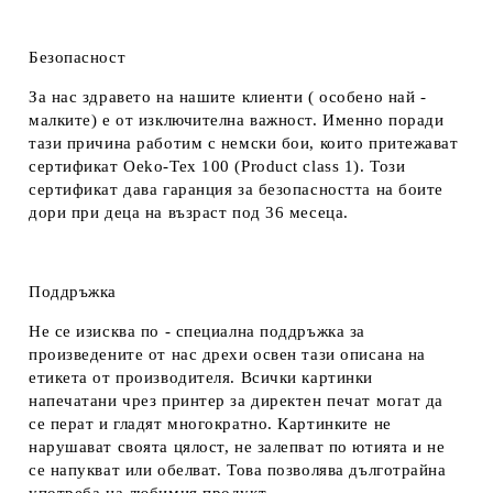
Безопасност
За нас здравето на нашите клиенти ( особено най -
малките) е от изключителна важност. Именно поради
тази причина работим с немски бои, които притежават
сертификат Oeko-Tex 100 (Product class 1). Този
сертификат дава гаранция за безопасността на боите
дори при деца на възраст под 36 месеца.
Поддръжка
Не се изисква по - специална поддръжка за
произведените от нас дрехи освен тази описана на
етикета от производителя. Всички картинки
напечатани чрез принтер за директен печат могат да
се перат и гладят многократно. Картинките не
нарушават своята цялост, не залепват по ютията и не
се напукват или обелват. Това позволява дълготрайна