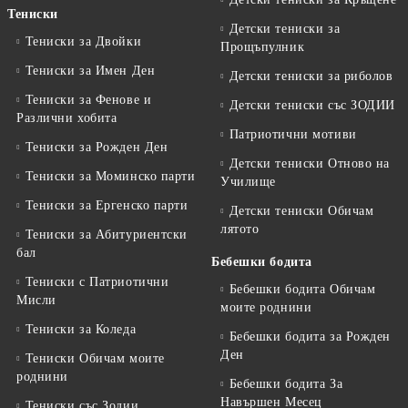
Тениски
Детски тениски за
Тениски за Двойки
Прощъпулник
Тениски за Имен Ден
Детски тениски за риболов
Тениски за Фенове и
Детски тениски със ЗОДИИ
Различни хобита
Патриотични мотиви
Тениски за Рожден Ден
Детски тениски Отново на
Тениски за Mоминско парти
Училище
Тениски за Eргенско парти
Детски тениски Обичам
лятото
Тениски за Aбитуриентски
бал
Бебешки бодита
Тениски с Патриотични
Бебешки бодита Обичам
Мисли
моите роднини
Тениски за Коледа
Бебешки бодита за Рожден
Ден
Тениски Обичам моите
роднини
Бебешки бодита За
Навършен Месец
Тениски със Зодии