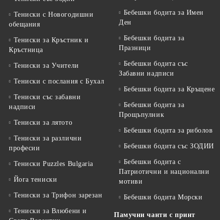
Бебешки бодита за Имен
Тениски с Новогодишни
Ден
обещания
Бебешки бодита за
Тениски за Кръстник и
Празници
Кръстница
Бебешки бодита със
Тениски за Учители
Забавни надписи
Тениски с послания с Бухал
Бебешки бодита за Кръщене
Тениски със забавни
Бебешки бодита за
надписи
Прощъпулник
Тениски за лятото
Бебешки бодита за риболов
Тениски за различни
Бебешки бодита със ЗОДИИ
професии
Бебешки бодита с
Тениски Puzzles Bulgaria
Патриотични и национални
Йога тениски
мотиви
Тениски за Трифон зарезан
Бебешки бодита Морски
Тениски за Влюбени и
Памучни чанти с принт