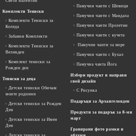
Свети Валентин
Памучни чанти с Шевици
Комплекти Тениски
Памучни чанти с Мандала
Комплекти Тениски за
Памучни чанти Пролетни
Коледа
Памучни чанти с кучета
Забавни Комплекти
Памучни чанти за море
Комплекти Тениски за
Великден
Памучни чанти с Бухал
Комплект тениски за
Памучна чанта Йога
Рожден ден
Избери продукт и направи
Тениски за деца
свой дизайн
Детски тениски Обичам
С Рисунка
моите роднини
Подаръци за Архангеловден
Детски тениски за Рожден
Ден
Продукти за подарък за 8-ми
март
Детски тениски за Имен
Ден
Гравирани фото рамки и
Детски тениски за
аблуми