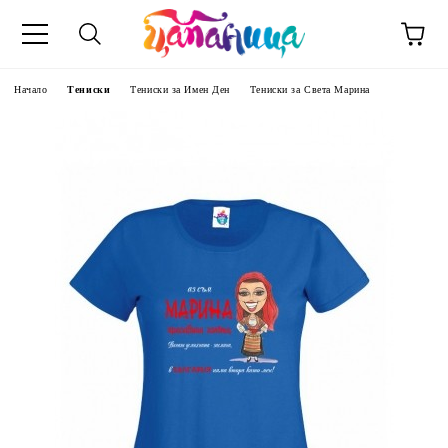
Начало
Тениски
Тениски за Имен Ден
Тениски за Света Марина