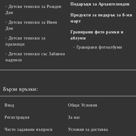
Подаръци за Архангеловден
Детски тениски за Рожден
Ден
Продукти за подарък за 8-ми
март
Детски тениски за Имен
Ден
Гравирани фото рамки и
Детски тениски за
аблуми
празници
Гравирани фотоалбуми
Детски тениски със Забавни
надписи
Бързи връзки:
Вход
Общи Условия
Регистрация
За нас
Често задавани въпроси
Условия за доставка