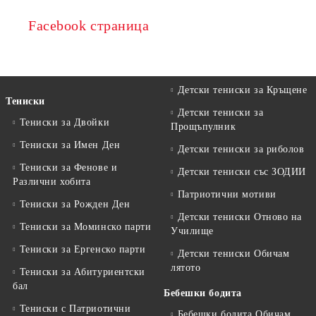
Facebook страница
Детски тениски за Кръщене
Тениски
Детски тениски за
Тениски за Двойки
Прощъпулник
Тениски за Имен Ден
Детски тениски за риболов
Тениски за Фенове и
Детски тениски със ЗОДИИ
Различни хобита
Патриотични мотиви
Тениски за Рожден Ден
Детски тениски Отново на
Тениски за Mоминско парти
Училище
Тениски за Eргенско парти
Детски тениски Обичам
лятото
Тениски за Aбитуриентски
бал
Бебешки бодита
Тениски с Патриотични
Бебешки бодита Обичам