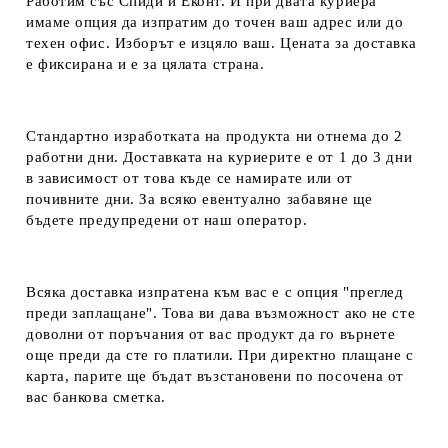
Работим със Спиди и Еконт. И при двата куриера
имаме опция да изпратим до точен ваш адрес или до
техен офис. Изборът е изцяло ваш. Цената за доставка
е фиксирана и е за цялата страна.
Стандартно изработката на продукта ни отнема до 2
работни дни. Доставката на куриерите е от 1 до 3 дни
в зависимост от това къде се намирате или от
почивните дни. За всяко евентуално забавяне ще
бъдете предупредени от наш оператор.
Всяка доставка изпратена към вас е с опция "преглед
преди заплащане". Това ви дава възможност ако не сте
доволни от поръчания от вас продукт да го върнете
още преди да сте го платили. При директно плащане с
карта, парите ще бъдат възстановени по посочена от
вас банкова сметка.