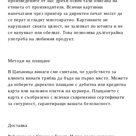
произведените от нас дрехи освен тази описана на
етикета от производителя. Всички картинки
напечатани чрез принтер за директен печат могат да
се перат и гладят многократно. Картинките не
нарушават своята цялост, не залепват по ютията и не
се напукват или обелват. Това позволява дълготрайна
употреба на любимия продукт.
Методи на плащане
В Цапаница винаги сме смятали, че удобството за
клиента винаги трябва да бъде на първо място. Можете
да изберете директно плащане с дебитна или кредитна
карта или наложен платеж на куриера. Плащането с
карта е съобразено с всички съвременни сертификати
за сигурност, гарантиращи вашата безопасност.
Доставка