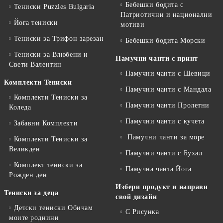
Бебешки бодита с
Тениски Puzzles Bulgaria
Патриотични и национални
Йога тениски
мотиви
Тениски за Трифон зарезан
Бебешки бодита Морски
Тениски за Влюбени и
Памучни чанти с принт
Свети Валентин
Памучни чанти с Шевици
Комплекти Тениски
Памучни чанти с Мандала
Комплекти Тениски за
Памучни чанти Пролетни
Коледа
Памучни чанти с кучета
Забавни Комплекти
Памучни чанти за море
Комплекти Тениски за
Великден
Памучни чанти с Бухал
Комплект тениски за
Памучна чанта Йога
Рожден ден
Избери продукт и направи
Тениски за деца
свой дизайн
Детски тениски Обичам
С Рисунка
моите роднини