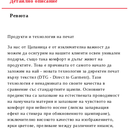
Детайлно описание
Ревюта
Продукти и технология на печат
За нас от Цапаница е от изключителна важност да
можем да осигурим на нашите клиенти освен уникален
подарък, също така комфорт и дълъг живот на
продуктите. Това е причината от самото начало да
заложим на най - новата технология за директен печат
върху текстил (DTG - Direct to Garment). Тази
технология е ненадмината по своите качества в
сравнение със стандартните щампи. Основните
предимства са запазване на естествената проводимост
на памучната материя и запазване на чувството на
комфорт при нейното носене (липсва запарващия
ефект на стикера при обикновенното щампиране),
изключително високото качество на изображението,
ярки цветове, преливане между различните нюанси,