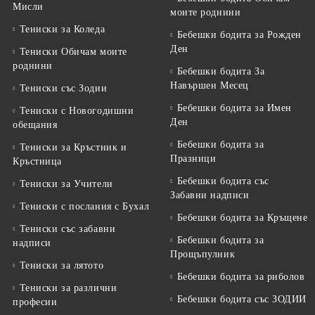
Мисли
моите роднини
Тениски за Коледа
Бебешки бодита за Рожден
Ден
Тениски Обичам моите
роднини
Бебешки бодита За
Навършен Месец
Тениски със Зодии
Бебешки бодита за Имен
Тениски с Новогодишни
Ден
обещания
Бебешки бодита за
Тениски за Кръстник и
Празници
Кръстница
Бебешки бодита със
Тениски за Учители
Забавни надписи
Тениски с послания с Бухал
Бебешки бодита за Кръщене
Тениски със забавни
Бебешки бодита за
надписи
Прощъпулник
Тениски за лятото
Бебешки бодита за риболов
Тениски за различни
Бебешки бодита със ЗОДИИ
професии