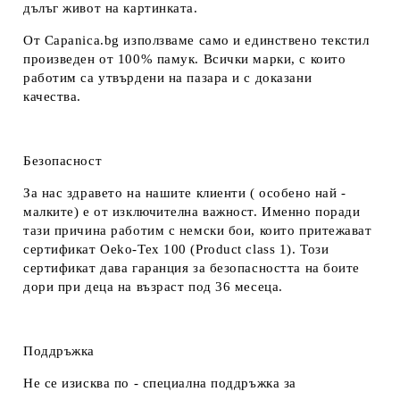
дълъг живот на картинката.
От Capanica.bg използваме само и единствено текстил
произведен от 100% памук. Всички марки, с които
работим са утвърдени на пазара и с доказани
качества.
Безопасност
За нас здравето на нашите клиенти ( особено най -
малките) е от изключителна важност. Именно поради
тази причина работим с немски бои, които притежават
сертификат Oeko-Tex 100 (Product class 1). Този
сертификат дава гаранция за безопасността на боите
дори при деца на възраст под 36 месеца.
Поддръжка
Не се изисква по - специална поддръжка за