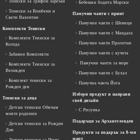
Тениски за Трифон зарезан
Бебешки бодита Морски
Тениски за Влюбени и
Памучни чанти с принт
Свети Валентин
Памучни чанти с Шевици
Комплекти Тениски
Памучни чанти с Мандала
Комплекти Тениски за
Памучни чанти Пролетни
Коледа
Памучни чанти с кучета
Забавни Комплекти
Памучни чанти за море
Комплекти Тениски за
Великден
Памучни чанти с Бухал
Комплект тениски за
Памучна чанта Йога
Рожден ден
Избери продукт и направи
Тениски за деца
свой дизайн
Детски тениски Обичам
С Рисунка
моите роднини
Подаръци за Архангеловден
Детски тениски за Рожден
Ден
Продукти за подарък за 8-ми
март
Детски тениски за Имен