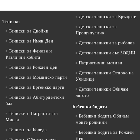
Детски тениски за Кръщене
Тениски
Детски тениски за
Тениски за Двойки
Прощъпулник
Тениски за Имен Ден
Детски тениски за риболов
Тениски за Фенове и
Детски тениски със ЗОДИИ
Различни хобита
Патриотични мотиви
Тениски за Рожден Ден
Детски тениски Отново на
Тениски за Mоминско парти
Училище
Тениски за Eргенско парти
Детски тениски Обичам
лятото
Тениски за Aбитуриентски
бал
Бебешки бодита
Тениски с Патриотични
Бебешки бодита Обичам
Мисли
моите роднини
Тениски за Коледа
Бебешки бодита за Рожден
Ден
Тениски Обичам моите