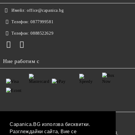
Имейл:
office@capanica.bg
Телефон:
0877999581
Телефон:
0888522629
Ние работим с
GDPR
Capanica.BG използва бисквитки.
Разглеждайки сайта, Вие се
Нашият онлайн магазин е 100% съобразен с GDPR.