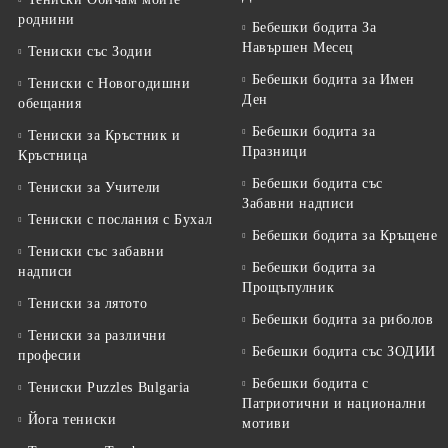
роднини
Бебешки бодита За
Навършен Месец
Тениски със Зодии
Бебешки бодита за Имен
Тениски с Новогодишни
Ден
обещания
Бебешки бодита за
Тениски за Кръстник и
Празници
Кръстница
Бебешки бодита със
Тениски за Учители
Забавни надписи
Тениски с послания с Бухал
Бебешки бодита за Кръщене
Тениски със забавни
Бебешки бодита за
надписи
Прощъпулник
Тениски за лятото
Бебешки бодита за риболов
Тениски за различни
Бебешки бодита със ЗОДИИ
професии
Бебешки бодита с
Тениски Puzzles Bulgaria
Патриотични и национални
Йога тениски
мотиви