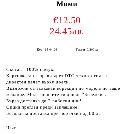
Мими
€12.50
24.45лв.
Код:
15-04-24
Тегло:
0.200
кг
Състав - 100% памук.
Картинката се прави чрез DTG технология за
директен печат върху дрехи.
Възможни са всякакви корекции по модела по ваше
желание. Моля опишете ги в поле "Бележки".
Бърза доставка до 2 работни дни!
Опция преглед преди заплащане!
Безплатна доставка при поръчки над 80 лв !
Цвят: