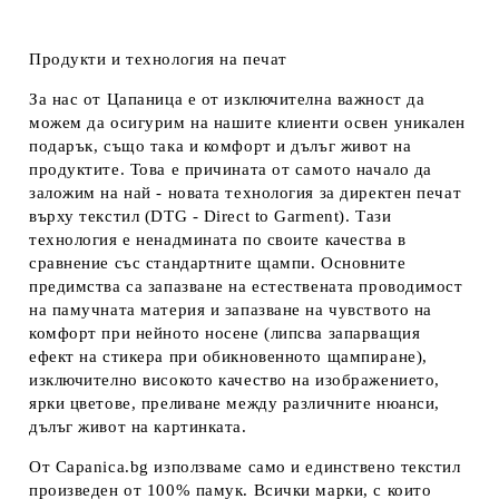
Продукти и технология на печат
За нас от Цапаница е от изключителна важност да
можем да осигурим на нашите клиенти освен уникален
подарък, също така и комфорт и дълъг живот на
продуктите. Това е причината от самото начало да
заложим на най - новата технология за директен печат
върху текстил (DTG - Direct to Garment). Тази
технология е ненадмината по своите качества в
сравнение със стандартните щампи. Основните
предимства са запазване на естествената проводимост
на памучната материя и запазване на чувството на
комфорт при нейното носене (липсва запарващия
ефект на стикера при обикновенното щампиране),
изключително високото качество на изображението,
ярки цветове, преливане между различните нюанси,
дълъг живот на картинката.
От Capanica.bg използваме само и единствено текстил
произведен от 100% памук. Всички марки, с които