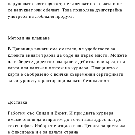
нарушават своята цялост, не залепват по ютията и не
се напукват или обелват. Това позволява дълготрайна
употреба на любимия продукт.
Методи на плащане
В Цапаница винаги сме смятали, че удобството за
клиента винаги трябва да бъде на първо място. Можете
да изберете директно плащане с дебитна или кредитна
карта или наложен платеж на куриера. Плащането с
карта е съобразено с всички съвременни сертификати
за сигурност, гарантиращи вашата безопасност.
Доставка
Работим със Спиди и Еконт. И при двата куриера
имаме опция да изпратим до точен ваш адрес или до
техен офис. Изборът е изцяло ваш. Цената за доставка
е фиксирана и е за цялата страна.