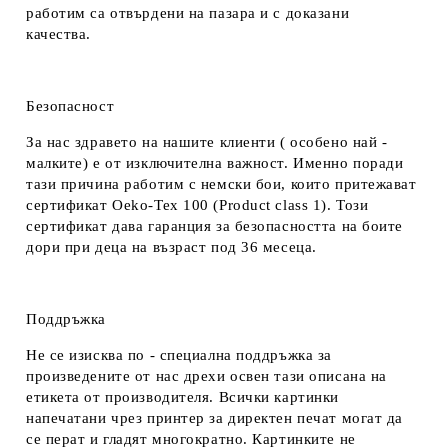
работим са отвърдени на пазара и с доказани
качества.
Безопасност
За нас здравето на нашите клиенти ( особено най -
малките) е от изключителна важност. Именно поради
тази причина работим с немски бои, които притежават
сертификат Oeko-Tex 100 (Product class 1). Този
сертификат дава гаранция за безопасността на боите
дори при деца на възраст под 36 месеца.
Поддръжка
Не се изисква по - специална поддръжка за
произведените от нас дрехи освен тази описана на
етикета от производителя. Всички картинки
напечатани чрез принтер за директен печат могат да
се перат и гладят многократно. Картинките не