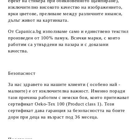
ефект на стикера при обикновенното щампиране),
изключително високото качество на изображението,
ярки цветове, преливане между различните нюанси,
дълъг живот на картинката.
От Capanica.bg използваме само и единствено текстил
произведен от 100% памук. Всички марки, с които
работим са утвърдени на пазара и с доказани
качества.
Безопасност
За нас здравето на нашите клиенти ( особено най -
малките) е от изключителна важност. Именно поради
тази причина работим с немски бои, които притежават
сертификат Oeko-Tex 100 (Product class 1). Този
сертификат дава гаранция за безопасността на боите
дори при деца на възраст под 36 месеца.