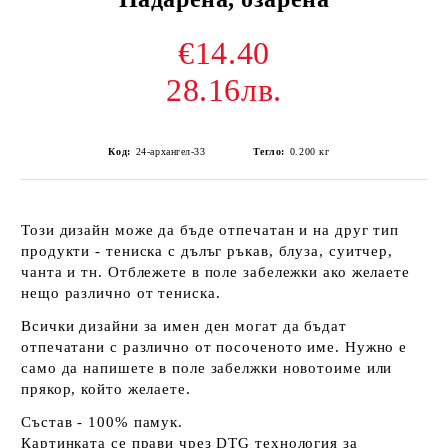
€14.40
28.16лв.
Код:
24-архангел-33
Тегло:
0.200
кг
Този дизайн може да бъде отпечатан и на друг тип
продукти - тениска с дълъг ръкав, блуза, суитчер,
чанта и тн. Отблежете в поле забележки ако желаете
нещо различно от тениска.
Всички дизайни за имен ден могат да бъдат
отпечатани с различно от посоченото име. Нужно е
само да напишете в поле забелжки новотоиме или
прякор, който желаете.
Състав - 100% памук.
Картинката се прави чрез DTG технология за