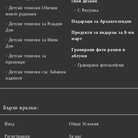
свой дизайн
Детски тениски Обичам
С Рисунка
моите роднини
Подаръци за Архангеловден
Детски тениски за Рожден
Ден
Продукти за подарък за 8-ми
март
Детски тениски за Имен
Ден
Гравирани фото рамки и
Детски тениски за
аблуми
празници
Гравирани фотоалбуми
Детски тениски със Забавни
надписи
Бързи връзки:
Вход
Общи Условия
Регистрация
За нас