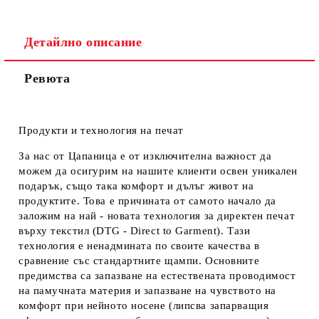
Детайлно описание
Ревюта
Продукти и технология на печат
За нас от Цапаница е от изключителна важност да
можем да осигурим на нашите клиенти освен уникален
подарък, също така комфорт и дълъг живот на
продуктите. Това е причината от самото начало да
заложим на най - новата технология за директен печат
върху текстил (DTG - Direct to Garment). Тази
технология е ненадмината по своите качества в
сравнение със стандартните щампи. Основните
предимства са запазване на естествената проводимост
на памучната материя и запазване на чувството на
комфорт при нейното носене (липсва запарващия