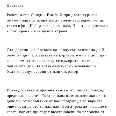
Доставка
Работим със Спиди и Еконт. И при двата куриера
имаме опция да изпратим до точен ваш адрес или до
техен офис. Изборът е изцяло ваш. Цената за доставка
е фиксирана и е за цялата страна.
Стандартно изработката на продукта ни отнема до 2
работни дни. Доставката на куриерите е от 1 до 3 дни
в зависимост от това къде се намирате или от
почивните дни. За всяко евентуално забавяне ще
бъдете предупредени от наш оператор.
Всяка доставка изпратена към вас е с опция "преглед
преди заплащане". Това ви дава възможност ако не сте
доволни от поръчания от вас продукт да го върнете
още преди да сте го платили. При директно плащане с
карта, парите ще бъдат възстановени по посочена от