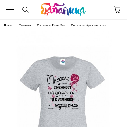
Начало
Тениски
Тениски за Имен Ден
Тениски за Архангеловден