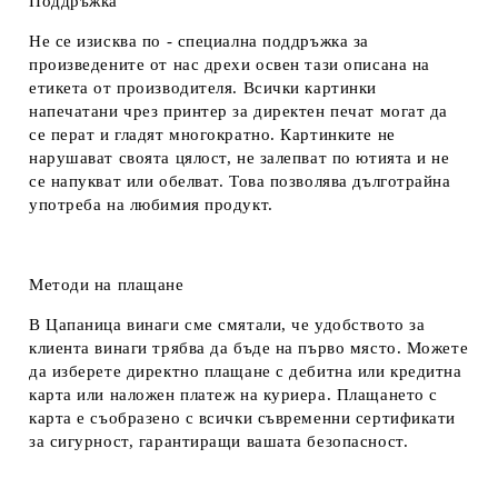
Поддръжка
Не се изисква по - специална поддръжка за
произведените от нас дрехи освен тази описана на
етикета от производителя. Всички картинки
напечатани чрез принтер за директен печат могат да
се перат и гладят многократно. Картинките не
нарушават своята цялост, не залепват по ютията и не
се напукват или обелват. Това позволява дълготрайна
употреба на любимия продукт.
Методи на плащане
В Цапаница винаги сме смятали, че удобството за
клиента винаги трябва да бъде на първо място. Можете
да изберете директно плащане с дебитна или кредитна
карта или наложен платеж на куриера. Плащането с
карта е съобразено с всички съвременни сертификати
за сигурност, гарантиращи вашата безопасност.