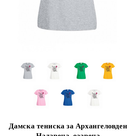
Дамска тениска за Архангеловден
Надарена, озарена