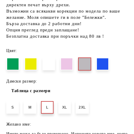
директен печат върху дрехи.
Възможни са всякакви корекции по модела по ваше
желание. Моля опишете ги в поле "Бележки".
Бърза доставка до 2 работни дни!
Опция преглед преди заплащане!
Безплатна доставка при поръчки над 80 лв !
Цвят:
Дамски размер:
Таблица с размери
S
M
L
XL
2XL
Желано име:
Името може да бъде променено. Напишете новото име, което