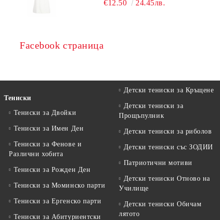
€12.50
24.45лв.
Facebook страница
Детски тениски за Кръщене
Тениски
Детски тениски за
Тениски за Двойки
Прощъпулник
Тениски за Имен Ден
Детски тениски за риболов
Тениски за Фенове и
Детски тениски със ЗОДИИ
Различни хобита
Патриотични мотиви
Тениски за Рожден Ден
Детски тениски Отново на
Тениски за Mоминско парти
Училище
Тениски за Eргенско парти
Детски тениски Обичам
лятото
Тениски за Aбитуриентски