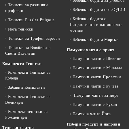
Бебешки бодита за риболов
Тениски за различни
Бебешки бодита със ЗОДИИ
професии
Бебешки бодита с
Тениски Puzzles Bulgaria
Патриотични и национални
Йога тениски
мотиви
Тениски за Трифон зарезан
Бебешки бодита Морски
Тениски за Влюбени и
Памучни чанти с принт
Свети Валентин
Памучни чанти с Шевици
Комплекти Тениски
Памучни чанти с Мандала
Комплекти Тениски за
Памучни чанти Пролетни
Коледа
Памучни чанти с кучета
Забавни Комплекти
Памучни чанти за море
Комплекти Тениски за
Великден
Памучни чанти с Бухал
Комплект тениски за
Памучна чанта Йога
Рожден ден
Избери продукт и направи
Тениски за деца