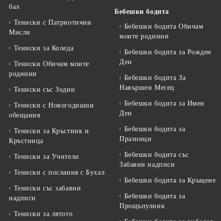
бал
Бебешки бодита
Тениски с Патриотични
Бебешки бодита Обичам
Мисли
моите роднини
Тениски за Коледа
Бебешки бодита за Рожден
Ден
Тениски Обичам моите
роднини
Бебешки бодита За
Навършен Месец
Тениски със Зодии
Бебешки бодита за Имен
Тениски с Новогодишни
Ден
обещания
Бебешки бодита за
Тениски за Кръстник и
Празници
Кръстница
Бебешки бодита със
Тениски за Учители
Забавни надписи
Тениски с послания с Бухал
Бебешки бодита за Кръщене
Тениски със забавни
Бебешки бодита за
надписи
Прощъпулник
Тениски за лятото