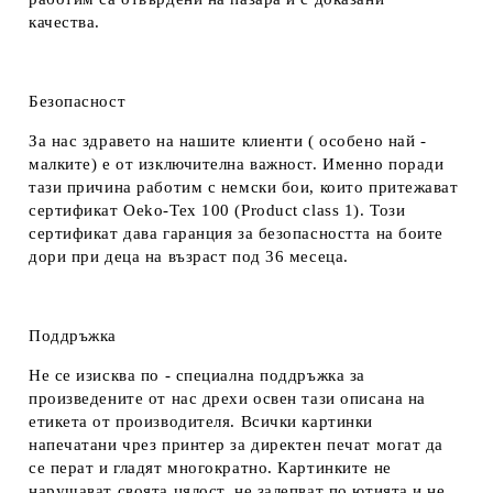
качества.
Безопасност
За нас здравето на нашите клиенти ( особено най -
малките) е от изключителна важност. Именно поради
тази причина работим с немски бои, които притежават
сертификат Oeko-Tex 100 (Product class 1). Този
сертификат дава гаранция за безопасността на боите
дори при деца на възраст под 36 месеца.
Поддръжка
Не се изисква по - специална поддръжка за
произведените от нас дрехи освен тази описана на
етикета от производителя. Всички картинки
напечатани чрез принтер за директен печат могат да
се перат и гладят многократно. Картинките не
нарушават своята цялост, не залепват по ютията и не