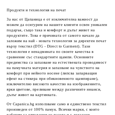
Продукти и технология на печат
За нас от Цапаница е от изключителна важност да
можем да осигурим на нашите клиенти освен уникален
подарък, също така и комфорт и дълъг живот на
продуктите. Това е причината от самото начало да
заложим на най - новата технология за директен печат
върху текстил (DTG - Direct to Garment). Тази
технология е ненадмината по своите качества в
сравнение със стандартните щампи. Основните
предимства са запазване на естествената проводимост
на памучната материя и запазване на чувството на
комфорт при нейното носене (липсва запарващия
ефект на стикера при обикновенното щампиране),
изключително високото качество на изображението,
ярки цветове, преливане между различните нюанси,
дълъг живот на картинката.
От Capanica.bg използваме само и единствено текстил
произведен от 100% памук. Всички марки, с които
работим са отвърдени на пазара и с доказани