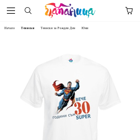
Начало
Тениски
Тениски за Рожден Ден
Юни