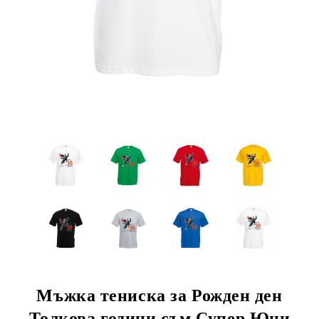
Мъжка тениска за Рожден ден
Толкова години съм Супер Юни