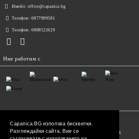
Имейл:
office@capanica.bg
Телефон:
0877999581
Телефон:
0888522629
Ние работим с
GDPR
Capanica.BG използва бисквитки.
Разглеждайки сайта, Вие се
Нашият онлайн магазин е 100% съобразен с GDPR.
съгласявате с използването на