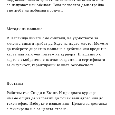
се напукват или обелват. Това позволява дълготрайна
употреба на любимия продукт.
Методи на плащане
В Цапаница винаги сме смятали, че удобството за
клиента винаги трябва да бъде на първо място. Можете
да изберете директно плащане с дебитна или кредитна
карта или наложен платеж на куриера. Плащането с
карта е съобразено с всички съвременни сертификати
за сигурност, гарантиращи вашата безопасност.
Доставка
Работим със Спиди и Еконт. И при двата куриера
имаме опция да изпратим до точен ваш адрес или до
техен офис. Изборът е изцяло ваш. Цената за доставка
е фиксирана и е за цялата страна.