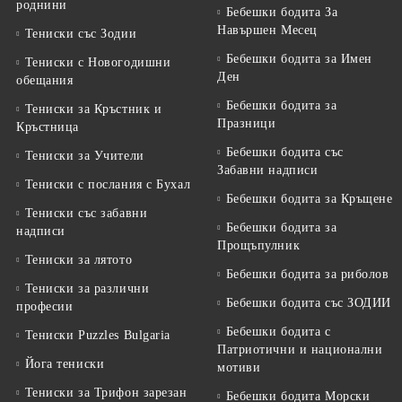
роднини
Бебешки бодита За
Навършен Месец
Тениски със Зодии
Бебешки бодита за Имен
Тениски с Новогодишни
Ден
обещания
Бебешки бодита за
Тениски за Кръстник и
Празници
Кръстница
Бебешки бодита със
Тениски за Учители
Забавни надписи
Тениски с послания с Бухал
Бебешки бодита за Кръщене
Тениски със забавни
Бебешки бодита за
надписи
Прощъпулник
Тениски за лятото
Бебешки бодита за риболов
Тениски за различни
Бебешки бодита със ЗОДИИ
професии
Бебешки бодита с
Тениски Puzzles Bulgaria
Патриотични и национални
Йога тениски
мотиви
Тениски за Трифон зарезан
Бебешки бодита Морски