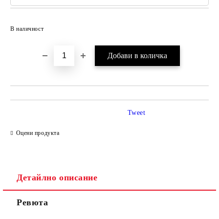
Добави в желани
В наличност
Tweet
Оцени продукта
Детайлно описание
Ревюта