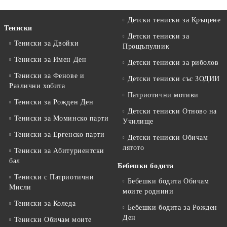
Детски тениски за Кръщене
Тениски
Детски тениски за
Тениски за Двойки
Прощъпулник
Тениски за Имен Ден
Детски тениски за риболов
Тениски за Фенове и
Детски тениски със ЗОДИИ
Различни хобита
Патриотични мотиви
Тениски за Рожден Ден
Детски тениски Отново на
Тениски за Mоминско парти
Училище
Тениски за Eргенско парти
Детски тениски Обичам
лятото
Тениски за Aбитуриентски
бал
Бебешки бодита
Тениски с Патриотични
Бебешки бодита Обичам
Мисли
моите роднини
Тениски за Коледа
Бебешки бодита за Рожден
Ден
Тениски Обичам моите